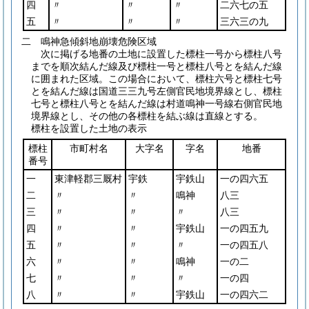
四
〃
〃
〃
二六七の五
五
〃
〃
〃
三六三の九
二 鳴神急傾斜地崩壊危険区域
次に掲げる地番の土地に設置した標柱一号から標柱八号
までを順次結んだ線及び標柱一号と標柱八号とを結んだ線
に囲まれた区域。この場合において、標柱六号と標柱七号
とを結んだ線は国道三三九号左側官民地境界線とし、標柱
七号と標柱八号とを結んだ線は村道鳴神一号線右側官民地
境界線とし、その他の各標柱を結ぶ線は直線とする。
標柱を設置した土地の表示
標柱
市町村名
大字名
字名
地番
番号
一
東津軽郡三厩村
宇鉄
宇鉄山
一の四六五
二
〃
〃
鳴神
八三
三
〃
〃
〃
八三
四
〃
〃
宇鉄山
一の四五九
五
〃
〃
〃
一の四五八
六
〃
〃
鳴神
一の二
七
〃
〃
〃
一の四
八
〃
〃
宇鉄山
一の四六二