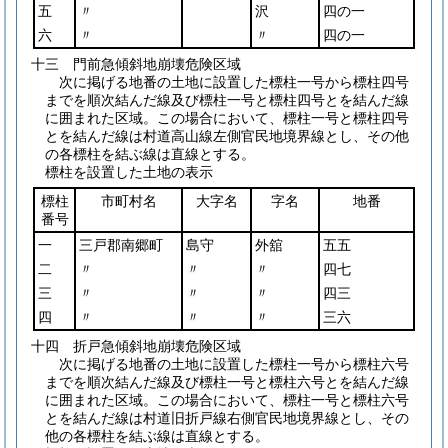
五
〃
沢
四の一
六
〃
〃
四の一
十三 門前急傾斜地崩壊危険区域
次に掲げる地番の土地に設置した標柱一号から標柱四号
までを順次結んだ線及び標柱一号と標柱四号とを結んだ線
に囲まれた区域。この場合において、標柱一号と標柱四号
とを結んだ線は村道高山線左側官民地境界線とし、その他
の各標柱を結ぶ線は直線とする。
標柱を設置した土地の表示
標柱
市町村名
大字名
字名
地番
番号
一
三戸郡南郷町
島守
外舘
五五
二
〃
〃
〃
四七
三
〃
〃
〃
四三
四
〃
〃
〃
三六
十四 折戸急傾斜地崩壊危険区域
次に掲げる地番の土地に設置した標柱一号から標柱六号
までを順次結んだ線及び標柱一号と標柱六号とを結んだ線
に囲まれた区域。この場合において、標柱一号と標柱六号
とを結んだ線は村道旧折戸線右側官民地境界線とし、その
他の各標柱を結ぶ線は直線とする。