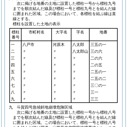
次に掲げる地番の土地に設置した標柱一号から標柱九号
までを順次結んだ線及び標柱一号と標柱九号とを結んだ線
に囲まれた区域。この場合において、各標柱を結ぶ線は直
線とする。
標柱を設置した土地の表示
標柱
市町村名
大字名
字名
地番
番号
一
八戸市
河原木
八太郎
三五の一
二
〃
〃
八太郎山
三の六
三
〃
〃
〃
二の六
四
〃
〃
〃
二の五
五
〃
〃
〃
二五の一
六
〃
〃
〃
二五の二
七
〃
〃
〃
三〇の一
八
〃
〃
〃
三一
九
〃
〃
〃
三三
九 斗賀四号急傾斜地崩壊危険区域
次に掲げる地番の土地に設置した標柱一号から標柱八号
までを順次結んだ線及び標柱一号と標柱八号とを結んだ線
に囲まれた区域。この場合において、標柱一号と標柱八号