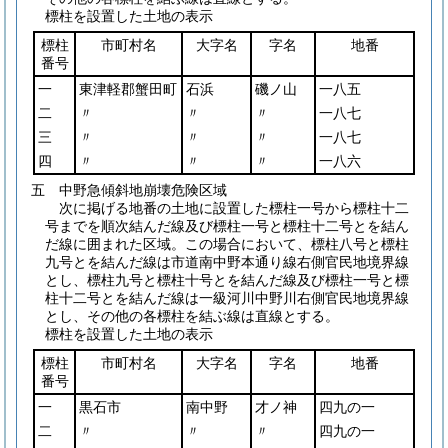
標柱を設置した土地の表示
標柱
市町村名
大字名
字名
地番
番号
一
東津軽郡蟹田町
石浜
磯ノ山
一八五
二
〃
〃
〃
一八七
三
〃
〃
〃
一八七
四
〃
〃
〃
一八六
五 中野急傾斜地崩壊危険区域
次に掲げる地番の土地に設置した標柱一号から標柱十二
号までを順次結んだ線及び標柱一号と標柱十二号とを結ん
だ線に囲まれた区域。この場合において、標柱八号と標柱
九号とを結んだ線は市道南中野本通り線右側官民地境界線
とし、標柱九号と標柱十号とを結んだ線及び標柱一号と標
柱十二号とを結んだ線は一級河川中野川右側官民地境界線
とし、その他の各標柱を結ぶ線は直線とする。
標柱を設置した土地の表示
標柱
市町村名
大字名
字名
地番
番号
一
黒石市
南中野
才ノ神
四九の一
二
〃
〃
〃
四九の一