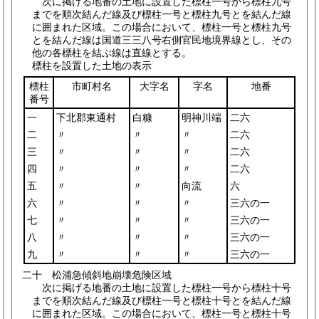
次に掲げる地番の土地に設置した標柱一号から標柱九号
までを順次結んだ線及び標柱一号と標柱九号とを結んだ線
に囲まれた区域。この場合において、標柱一号と標柱九号
とを結んだ線は国道三三八号右側官民地境界線とし、その
他の各標柱を結ぶ線は直線とする。
標柱を設置した土地の表示
標柱
市町村名
大字名
字名
地番
番号
一
下北郡東通村
白糠
明神川端
二六
二
〃
〃
〃
二六
三
〃
〃
〃
二六
四
〃
〃
〃
二六
五
〃
〃
向流
六
六
〃
〃
〃
三六の一
七
〃
〃
〃
三六の一
八
〃
〃
〃
三六の一
九
〃
〃
〃
三六の一
二十 松浦急傾斜地崩壊危険区域
次に掲げる地番の土地に設置した標柱一号から標柱十号
までを順次結んだ線及び標柱一号と標柱十号とを結んだ線
に囲まれた区域。この場合において、標柱一号と標柱十号