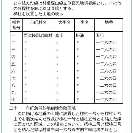
とを結んだ線は村道森山線左側官民地境界線とし、その他
の各標柱を結ぶ線は直線とする。
標柱を設置した土地の表示
標柱
市町村名
大字名
字名
地番
番号
一
西津軽郡岩崎村
森山
松浦
五〇
二
〃
〃
〃
一二六の四
三
〃
〃
〃
一二六の四
四
〃
〃
〃
一二六の四
五
〃
〃
〃
一二六の四
六
〃
〃
〃
一二六の四
七
〃
〃
〃
一二六の四
八
〃
〃
〃
一二六の四
九
〃
〃
〃
一二六の四
十
〃
〃
〃
一二六の四
二十一 向町急傾斜地崩壊危険区域
次に掲げる地番の土地に設置した標柱一号から標柱五号
までを順次結んだ線及び標柱一号と標柱五号とを結んだ線
に囲まれた区域。この場合において、標柱二号と標柱三号
とを結んだ線は村道牛潟一六号線右側官民地境界線とし、