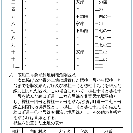
三
〃
〃
家岸
一の四
四
〃
〃
〃
二の一
五
〃
〃
不動館
二四の一
六
〃
〃
家岸
三〇
七
〃
〃
不動館
二七の一
八
〃
〃
〃
二七の一
九
〃
〃
〃
二七の三
十
〃
〃
家岸
三二の一
十一
〃
〃
〃
三二の一
十二
〃
〃
〃
三三
六 広船二号急傾斜地崩壊危険区域
次に掲げる地番の土地に設置した標柱一号から標柱十九
号までを順次結んだ線及び標柱一号と標柱十九号を結んだ
線に囲まれた区域。この場合において、標柱十号と標柱十
一号を結んだ線は町道一二六八号線左側官民地境界線と
し、標柱十四号と標柱十五号を結んだ線は町道一二七三号
線左側官民地境界線とし、標柱一号と標柱十九号を結んだ
線は町道一〇七号線右側沿い境界線とし、その他の各標柱
を結ぶ線は直線とする。
標柱を設置した土地の表示
標柱
市町村名
大字名
字名
地番