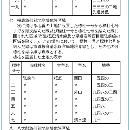
十九
〃
〃
〃
三三三の二地
先道路敷
七 桜庭急傾斜地崩壊危険区域
次に掲げる地番の土地に設置した標柱一号から標柱七号
までを順次結んだ線及び標柱一号と標柱七号を結んだ線に
囲まれた区域
(市道桜庭清水線及び県道岩崎西目屋弘前線の
区域を除く。)
。この場合において、標柱一号と標柱七号を
結んだ線は市道桜庭清水線官民地境界線とし、その他の各
標柱を結ぶ線は直線とする。
標柱を設置した土地の表示
標柱
市町村名
大字名
字名
地番
番号
一
弘前市
桜庭
西田
一五四の一
二
〃
〃
〃
一五四の三
三
〃
〃
外山
九四八の二四
四
〃
〃
〃
九四五の二
五
〃
〃
〃
九四八
六
〃
〃
〃
九四八の一
七
〃
〃
清水流
九一
八 八太郎急傾斜地崩壊危険区域