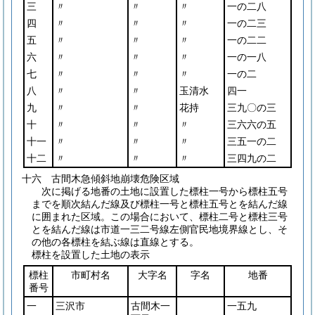
三
〃
〃
〃
一の二八
四
〃
〃
〃
一の二三
五
〃
〃
〃
一の二二
六
〃
〃
〃
一の一八
七
〃
〃
〃
一の二
八
〃
〃
玉清水
四一
九
〃
〃
花持
三九〇の三
十
〃
〃
〃
三六六の五
十一
〃
〃
〃
三五一の二
十二
〃
〃
〃
三四九の二
十六 古間木急傾斜地崩壊危険区域
次に掲げる地番の土地に設置した標柱一号から標柱五号
までを順次結んだ線及び標柱一号と標柱五号とを結んだ線
に囲まれた区域。この場合において、標柱二号と標柱三号
とを結んだ線は市道一三二号線左側官民地境界線とし、そ
の他の各標柱を結ぶ線は直線とする。
標柱を設置した土地の表示
標柱
市町村名
大字名
字名
地番
番号
一
三沢市
古間木一
一五九