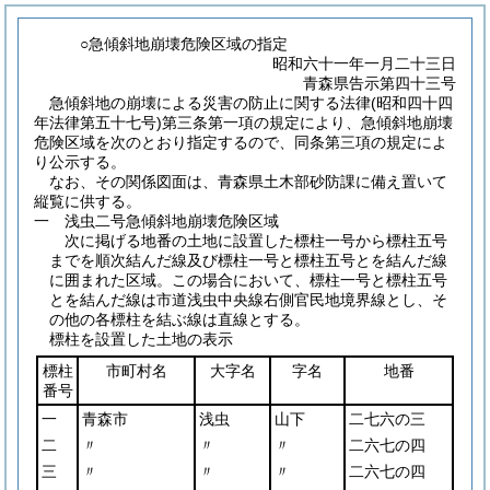
○急傾斜地崩壊危険区域の指定
昭和六十一年一月二十三日
青森県告示第四十三号
急傾斜地の崩壊による災害の防止に関する法律
(昭和四十四
年法律第五十七号)
第三条第一項の規定により、急傾斜地崩壊
危険区域を次のとおり指定するので、同条第三項の規定によ
り公示する。
なお、その関係図面は、青森県土木部砂防課に備え置いて
縦覧に供する。
一 浅虫二号急傾斜地崩壊危険区域
次に掲げる地番の土地に設置した標柱一号から標柱五号
までを順次結んだ線及び標柱一号と標柱五号とを結んだ線
に囲まれた区域。この場合において、標柱一号と標柱五号
とを結んだ線は市道浅虫中央線右側官民地境界線とし、そ
の他の各標柱を結ぶ線は直線とする。
標柱を設置した土地の表示
標柱
市町村名
大字名
字名
地番
番号
一
青森市
浅虫
山下
二七六の三
二
〃
〃
〃
二六七の四
三
〃
〃
〃
二六七の四