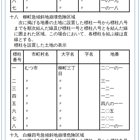
六
〃
〃
〃
一の一九
七
〃
〃
〃
一の一八
十八 柳町急傾斜地崩壊危険区域
次に掲げる地番の土地に設置した標柱一号から標柱八号
までを順次結んだ線及び標柱一号と標柱八号とを結んだ線
に囲まれた区域。この場合において、各標柱を結ぶ線は直
線とする。
標柱を設置した土地の表示
標柱
市町村名
大字名
字名
地番
番号
一
むつ市
柳町三丁
二〇一の一
目
二
〃
〃
三一
三
〃
〃
一二一
四
〃
〃
一二一
五
〃
〃
四八の一一
六
〃
〃
二〇五
七
〃
〃
二〇二
八
〃
〃
二〇一の一
十九 白糠四号急傾斜地崩壊危険区域