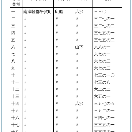
番号
一
南津軽郡平賀町
広船
広沢
三三〇
二
〃
〃
〃
三二七の一
三
〃
〃
〃
三二七の二
四
〃
〃
〃
三七五の一
五
〃
〃
〃
三七五の二
六
〃
〃
山下
六六の一
七
〃
〃
〃
六七の一
八
〃
〃
〃
六七の二
九
〃
〃
〃
六七の二
十
〃
〃
〃
七三の一〇
十一
〃
〃
〃
七三の八
十二
〃
〃
〃
六二の二
十三
〃
〃
〃
六五の一
十四
〃
〃
広沢
三五七の五
十五
〃
〃
〃
三五二の一
十六
〃
〃
〃
三四七の一
十七
〃
〃
〃
三三五の一
十八
〃
〃
〃
三三四の一