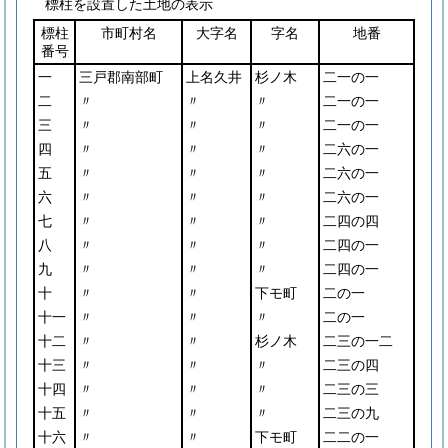
標柱を設置した土地の表示
標柱
市町村名
大字名
字名
地番
番号
一
三戸郡南部町
上名久井
杉ノ木
二一の一
二
〃
〃
〃
二一の一
三
〃
〃
〃
二一の一
四
〃
〃
〃
二六の一
五
〃
〃
〃
二六の一
六
〃
〃
〃
二六の一
七
〃
〃
〃
二四の四
八
〃
〃
〃
二四の一
九
〃
〃
〃
二四の一
十
〃
〃
下モ町
二の一
十一
〃
〃
〃
二の一
十二
〃
〃
杉ノ木
二三の一二
十三
〃
〃
〃
二三の四
十四
〃
〃
〃
二三の三
十五
〃
〃
〃
二三の九
十六
〃
〃
下モ町
二二の一