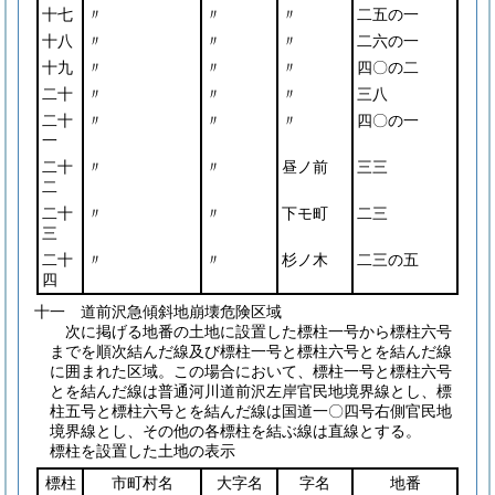
十七
〃
〃
〃
二五の一
十八
〃
〃
〃
二六の一
十九
〃
〃
〃
四〇の二
二十
〃
〃
〃
三八
二十
〃
〃
〃
四〇の一
一
二十
〃
〃
昼ノ前
三三
二
二十
〃
〃
下モ町
二三
三
二十
〃
〃
杉ノ木
二三の五
四
十一 道前沢急傾斜地崩壊危険区域
次に掲げる地番の土地に設置した標柱一号から標柱六号
までを順次結んだ線及び標柱一号と標柱六号とを結んだ線
に囲まれた区域。この場合において、標柱一号と標柱六号
とを結んだ線は普通河川道前沢左岸官民地境界線とし、標
柱五号と標柱六号とを結んだ線は国道一〇四号右側官民地
境界線とし、その他の各標柱を結ぶ線は直線とする。
標柱を設置した土地の表示
標柱
市町村名
大字名
字名
地番