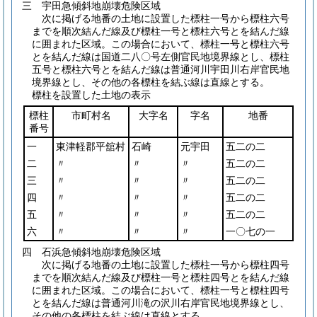
三 宇田急傾斜地崩壊危険区域
次に掲げる地番の土地に設置した標柱一号から標柱六号
までを順次結んだ線及び標柱一号と標柱六号とを結んだ線
に囲まれた区域。この場合において、標柱一号と標柱六号
とを結んだ線は国道二八〇号左側官民地境界線とし、標柱
五号と標柱六号とを結んだ線は普通河川宇田川右岸官民地
境界線とし、その他の各標柱を結ぶ線は直線とする。
標柱を設置した土地の表示
標柱
市町村名
大字名
字名
地番
番号
一
東津軽郡平舘村
石崎
元宇田
五二の二
二
〃
〃
〃
五二の二
三
〃
〃
〃
五二の二
四
〃
〃
〃
五二の二
五
〃
〃
〃
五二の二
六
〃
〃
〃
一〇七の一
四 石浜急傾斜地崩壊危険区域
次に掲げる地番の土地に設置した標柱一号から標柱四号
までを順次結んだ線及び標柱一号と標柱四号とを結んだ線
に囲まれた区域。この場合において、標柱一号と標柱四号
とを結んだ線は普通河川滝の沢川右岸官民地境界線とし、
その他の各標柱を結ぶ線は直線とする。