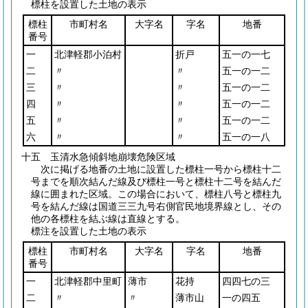
標柱を設置した土地の表示
標柱
市町村名
大字名
字名
地番
番号
一
北津軽郡小泊村
折戸
五一の一七
二
〃
〃
五一の一二
三
〃
〃
五一の一二
四
〃
〃
五一の一二
五
〃
〃
五一の一二
六
〃
〃
五一の一八
十五 玉清水急傾斜地崩壊危険区域
次に掲げる地番の土地に設置した標柱一号から標柱十二
号までを順次結んだ線及び標柱一号と標柱十二号を結んだ
線に囲まれた区域。この場合において、標柱八号と標柱九
号を結んだ線は国道三三九号右側官民地境界線とし、その
他の各標柱を結ぶ線は直線とする。
標注を設置した土地の表示
標柱
市町村名
大字名
字名
地番
番号
一
北津軽郡中里町
薄市
花持
四四七の三
二
〃
〃
薄市山
一の四五