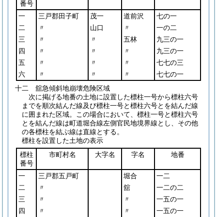
番号
一
三戸郡田子町
茂一
道前沢
七の一
二
〃
山口
〃
一の二
三
〃
〃
五林
九三の一
四
〃
〃
〃
九三の一
五
〃
〃
〃
七七の三
六
〃
〃
〃
七七の一
十二 舘急傾斜地崩壊危険区域
次に掲げる地番の土地に設置した標柱一号から標柱六号
までを順次結んだ線及び標柱一号と標柱六号とを結んだ線
に囲まれた区域。この場合において、標柱一号と標柱六号
とを結んだ線は町道堀合線左側官民地境界線とし、その他
の各標柱を結ぶ線は直線とする。
標柱を設置した土地の表示
標柱
市町村名
大字名
字名
地番
番号
一
三戸郡五戸町
堀合
一二
二
〃
舘
一二の二
三
〃
〃
一五の一
四
〃
〃
一五の一