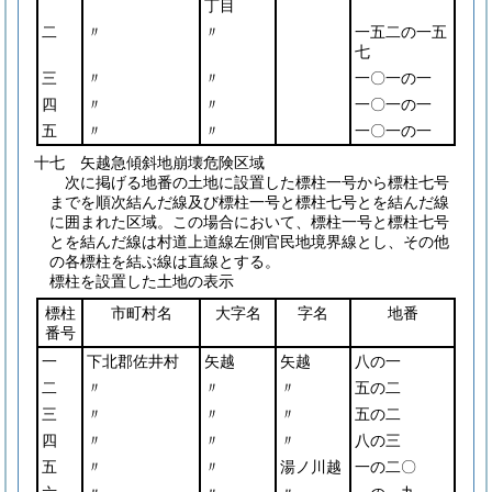
丁目
二
〃
〃
一五二の一五
七
三
〃
〃
一〇一の一
四
〃
〃
一〇一の一
五
〃
〃
一〇一の一
十七 矢越急傾斜地崩壊危険区域
次に掲げる地番の土地に設置した標柱一号から標柱七号
までを順次結んだ線及び標柱一号と標柱七号とを結んだ線
に囲まれた区域。この場合において、標柱一号と標柱七号
とを結んだ線は村道上道線左側官民地境界線とし、その他
の各標柱を結ぶ線は直線とする。
標柱を設置した土地の表示
標柱
市町村名
大字名
字名
地番
番号
一
下北郡佐井村
矢越
矢越
八の一
二
〃
〃
〃
五の二
三
〃
〃
〃
五の二
四
〃
〃
〃
八の三
五
〃
〃
湯ノ川越
一の二〇