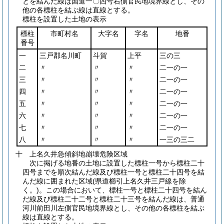
とを結んだ線は国道一〇四号右側官民地境界線とし、その
他の各標柱を結ぶ線は直線とする。
標柱を設置した土地の表示
標柱
市町村名
大字名
字名
地番
番号
一
三戸郡名川町
斗賀
上平
三の三
二
〃
〃
〃
二一の一
三
〃
〃
〃
二一の一
四
〃
〃
〃
二一の一
五
〃
〃
〃
二一の一
六
〃
〃
〃
二一の一
七
〃
〃
〃
二一の一
八
〃
〃
〃
一三の三二
十 上名久井急傾斜地崩壊危険区域
次に掲げる地番の土地に設置した標柱一号から標柱二十
四号までを順次結んだ線及び標柱一号と標柱二十四号を結
んだ線に囲まれた区域
(県道櫛引上名久井三戸線を除
く。)
。この場合において、標柱一号と標柱二十四号を結ん
だ線及び標柱二十二号と標柱二十三号を結んだ線は、普通
河川前田川左側官民地境界線とし、その他の各標柱を結ぶ
線は直線とする。