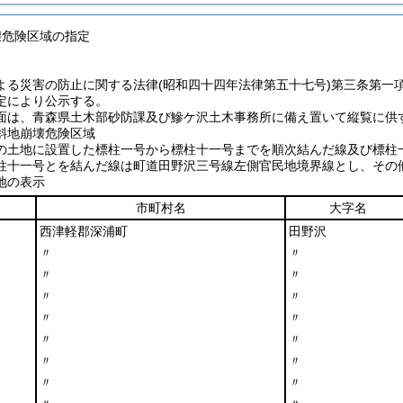
壊危険区域の指定
よる災害の防止に関する法律
(昭和四十四年法律第五十七号)
第三条第一
定により公示する。
面は、青森県土木部砂防課及び鰺ケ沢土木事務所に備え置いて縦覧に供
斜地崩壊危険区域
の土地に設置した標柱一号から標柱十一号までを順次結んだ線及び標柱
柱十一号とを結んだ線は町道田野沢三号線左側官民地境界線とし、その
地の表示
市町村名
大字名
西津軽郡深浦町
田野沢
〃
〃
〃
〃
〃
〃
〃
〃
〃
〃
〃
〃
〃
〃