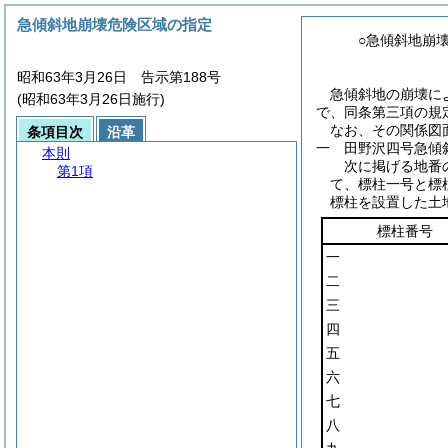
急傾斜地崩壊危険区域の指定
○急傾斜地崩
昭和63年3月26日 告示第188号
急傾斜地の崩壊に
(昭和63年3月26日施行)
で、同条第三項の規
なお、その関係図
条項目次
沿革
一 田野沢四号急傾
本則
次に掲げる地番
第1項
て、標柱一号と標
標柱を設置した土
標柱番号
一
二
三
四
五
六
七
八