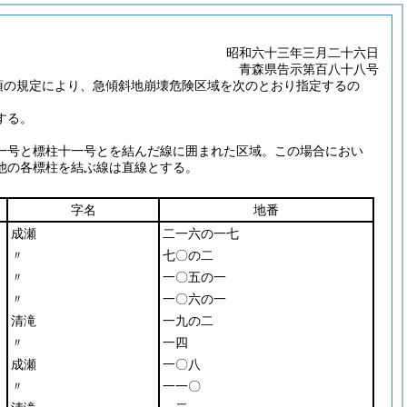
昭和六十三年三月二十六日
青森県告示第百八十八号
項の規定により、急傾斜地崩壊危険区域を次のとおり指定するの
する。
一号と標柱十一号とを結んだ線に囲まれた区域。この場合におい
他の各標柱を結ぶ線は直線とする。
字名
地番
成瀬
二一六の一七
〃
七〇の二
〃
一〇五の一
〃
一〇六の一
清滝
一九の二
〃
一四
成瀬
一〇八
〃
一一〇