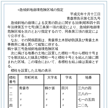
○急傾斜地崩壊危険区域の指定
平成元年十月十三日
青森県告示第七百九号
急傾斜地の崩壊による災害の防止に関する法律
(昭和四十四
年法律第五十七号)
第三条第一項の規定により、急傾斜地崩壊
危険区域を次のとおり指定するので、同条第三項の規定によ
り公示する。
なお、その関係図面は、青森県土木部砂防課及び青森土木
事務所に備え置いて縦覧に供する。
鶴ケ坂三号急傾斜地崩壊危険区域
次に掲げる地番の土地に設置した標柱一号から標柱十号ま
でを順次結んだ線及び標柱一号と標柱十号とを結んだ線に囲
まれた区域。この場合において、各標柱を結ぶ線は直線とす
る。
標柱を設置した土地の表示
標柱
市町村名
大字名
字名
地番
番号
一
青森市
鶴ケ坂
田川
三六の四
二
〃
〃
〃
三八の一
三
〃
〃
〃
七一の五四
四
〃
〃
〃
二〇九