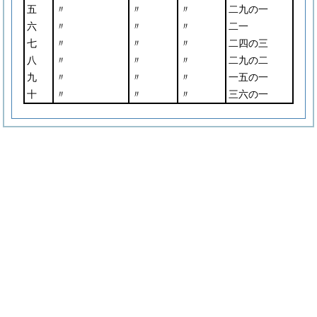
五
〃
〃
〃
二九の一
六
〃
〃
〃
二一
七
〃
〃
〃
二四の三
八
〃
〃
〃
二九の二
九
〃
〃
〃
一五の一
十
〃
〃
〃
三六の一