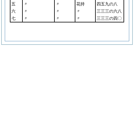
五
〃
〃
花持
四五九の八
六
〃
〃
〃
三三三の六八
七
〃
〃
〃
三三三の四〇