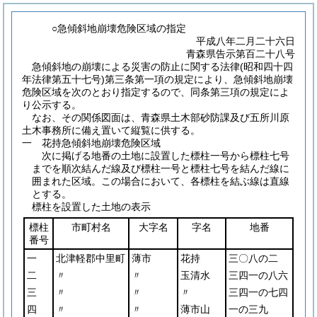
○急傾斜地崩壊危険区域の指定
平成八年二月二十六日
青森県告示第百二十八号
急傾斜地の崩壊による災害の防止に関する法律
(昭和四十四
年法律第五十七号)
第三条第一項の規定により、急傾斜地崩壊
危険区域を次のとおり指定するので、同条第三項の規定によ
り公示する。
なお、その関係図面は、青森県土木部砂防課及び五所川原
土木事務所に備え置いて縦覧に供する。
一 花持急傾斜地崩壊危険区域
次に掲げる地番の土地に設置した標柱一号から標柱七号
までを順次結んだ線及び標柱一号と標柱七号を結んだ線に
囲まれた区域。この場合において、各標柱を結ぶ線は直線
とする。
標柱を設置した土地の表示
標柱
市町村名
大字名
字名
地番
番号
一
北津軽郡中里町
薄市
花持
三〇八の二
二
〃
〃
玉清水
三四一の八六
三
〃
〃
〃
三四一の七四
四
〃
〃
薄市山
一の三九