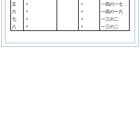
五
〃
〃
一四の一七
六
〃
〃
一四の一六
七
〃
〃
一三の二
八
〃
〃
一三の二