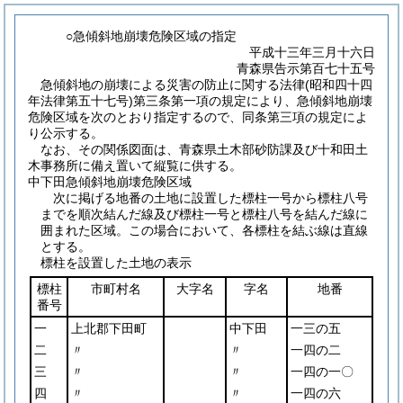
○急傾斜地崩壊危険区域の指定
平成十三年三月十六日
青森県告示第百七十五号
急傾斜地の崩壊による災害の防止に関する法律
(昭和四十四
年法律第五十七号)
第三条第一項の規定により、急傾斜地崩壊
危険区域を次のとおり指定するので、同条第三項の規定によ
り公示する。
なお、その関係図面は、青森県土木部砂防課及び十和田土
木事務所に備え置いて縦覧に供する。
中下田急傾斜地崩壊危険区域
次に掲げる地番の土地に設置した標柱一号から標柱八号
までを順次結んだ線及び標柱一号と標柱八号を結んだ線に
囲まれた区域。この場合において、各標柱を結ぶ線は直線
とする。
標柱を設置した土地の表示
標柱
市町村名
大字名
字名
地番
番号
一
上北郡下田町
中下田
一三の五
二
〃
〃
一四の二
三
〃
〃
一四の一〇
四
〃
〃
一四の六