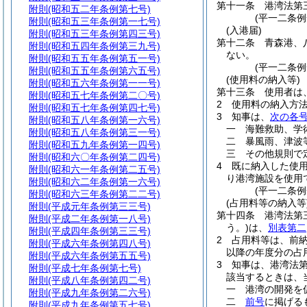
第十一条
港湾法第
附則
(昭和五二年条例第七号)
(平一二条例
附則
(昭和五三年条例第一七号)
(入港届)
附則
(昭和五三年条例第四三号)
第十二条
青森港、
附則
(昭和五四年条例第三九号)
ない。
附則
(昭和五五年条例第五一号)
(平一二条例
附則
(昭和五五年条例第六五号)
(使用料の納入等)
附則
(昭和五六年条例第一一号)
第十三条
使用者は
附則
(昭和五七年条例第二〇号)
2
使用料の納入方
附則
(昭和五七年条例第四七号)
3
知事は、
次の各
附則
(昭和五八年条例第一六号)
一
海難救助、学
附則
(昭和五八年条例第三一号)
二
暴風雨、津波
附則
(昭和五九年条例第一四号)
三
その他規則で
附則
(昭和六〇年条例第二四号)
4
既に納入した使
附則
(昭和六一年条例第二五号)
り港湾施設を使用
附則
(昭和六二年条例第一六号)
(平一二条例
附則
(昭和六三年条例第二二号)
(占用料等の納入等
附則
(平成元年条例第三三号)
第十四条
港湾法第
附則
(平成二年条例第一八号)
う。)
は、
別表第二
附則
(平成四年条例第三三号)
2
占用料等は、前
附則
(平成六年条例第四八号)
以降の年度分の占
附則
(平成六年条例第五五号)
3
知事は、港湾法
附則
(平成七年条例第七号)
該当するときは、
附則
(平成八年条例第四二号)
一
港湾の開発を
附則
(平成九年条例第二六号)
二
前号
に掲げる
附則
(平成九年条例第五七号)