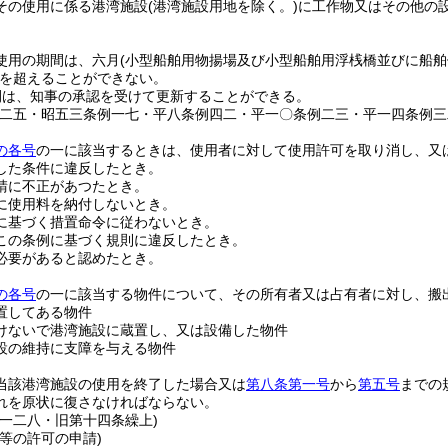
その使用に係る港湾施設
(港湾施設用地を除く。)
に工作物又はその他の
使用の期間は、六月
(小型船舶用物揚場及び小型船舶用浮桟橋並びに船
を超えることができない。
間は、知事の承認を受けて更新することができる。
例二五・昭五三条例一七・平八条例四二・平一〇条例二三・平一四条例三
の各号
の一に該当するときは、使用者に対して使用許可を取り消し、又
した条件に違反したとき。
請に不正があつたとき。
に使用料を納付しないとき。
に基づく措置命令に従わないとき。
この条例に基づく規則に違反したとき。
必要があると認めたとき。
の各号
の一に該当する物件について、その所有者又は占有者に対し、搬
置してある物件
けないで港湾施設に蔵置し、又は設備した物件
設の維持に支障を与える物件
当該港湾施設の使用を終了した場合又は
第八条第一号
から
第五号
までの
れを原状に復さなければならない。
例一二八・旧第十四条繰上)
等の許可の申請)