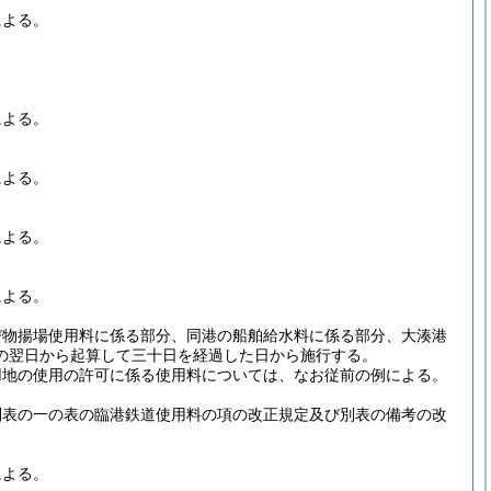
による。
による。
による。
による。
による。
び物揚場使用料に係る部分、同港の船舶給水料に係る部分、大湊港
の翌日から起算して三十日を経過した日から施行する。
用地の使用の許可に係る使用料については、なお従前の例による。
別表の一の表の臨港鉄道使用料の項の改正規定及び別表の備考の改
による。