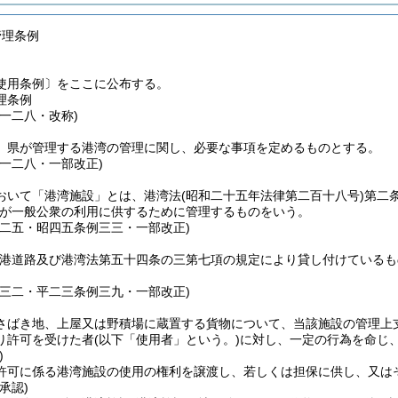
管理条例
使用条例〕をここに公布する。
理条例
一二八・改称)
、県が管理する港湾の管理に関し、必要な事項を定めるものとする。
例一二八・一部改正)
おいて「港湾施設」とは、港湾法
(昭和二十五年法律第二百十八号)
第二
が一般公衆の利用に供するために管理するものをいう。
例二五・昭四五条例三三・一部改正)
臨港道路及び港湾法第五十四条の三第七項の規定により貸し付けているも
例三二・平二三条例三九・一部改正)
さばき地、上屋又は野積場に蔵置する貨物について、当該施設の管理上
り許可を受けた者
(以下「使用者」という。)
に対し、一定の行為を命じ
)
許可に係る港湾施設の使用の権利を譲渡し、若しくは担保に供し、又は
承認)