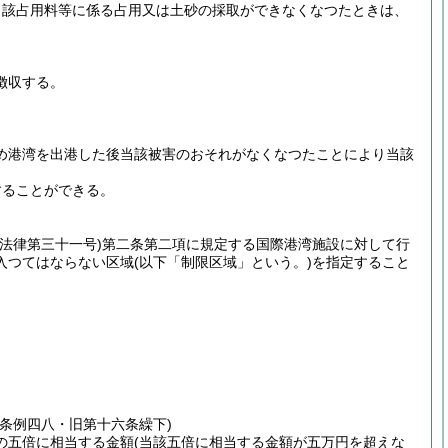
当該占用料等に係る占用又は土砂の採取ができなくなつたときは、
徴収する。
め港湾を出港した後当該被害のおそれがなくなつたことにより当該
することができる。
年法律第三十一号)
第二条第二項に規定する国際港湾施設に対して行
入つてはならない区域
(以下「制限区域」という。)
を指定すること
。
条例四八・旧第十六条繰下)
の五倍に相当する金額
(当該五倍に相当する金額が五万円を超えな