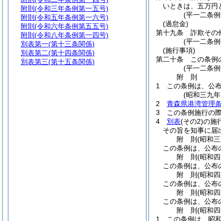
いときは、五万円
附則
(令和三年条例第一五号)
(平一二条
附則
(令和五年条例第一六号)
(過怠金)
附則
(令和六年条例第五五号)
第十九条
詐欺その
附則
(令和八年条例第一四号)
(平一二条
別表第一
(第十三条関係)
(施行事項)
別表第二
(第十四条関係)
第二十条
この条例
別表第三
(第十五条関係)
(平一二条
附
則
1
この条例は、公
(昭和三九
2
青森県港湾管理
3
この条例施行の
4
別表
(その2)
の施
その旨を知事に届
附
則
(昭和
この条例は、公布
附
則
(昭和
この条例は、公布
附
則
(昭和
この条例は、公布
附
則
(昭和
この条例は、公布
附
則
(昭和
1
この条例は、昭