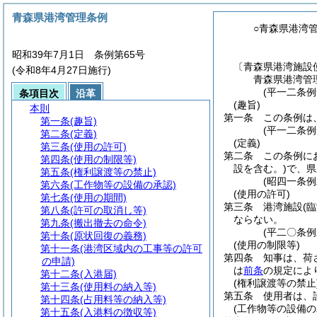
青森県港湾管理条例
○青森県港湾
昭和39年7月1日 条例第65号
〔青森県港湾施設
(令和8年4月27日施行)
青森県港湾管
(平一二条例
条項目次
沿革
(趣旨)
本則
第一条
この条例は
第一条
(趣旨)
(平一二条
第二条
(定義)
(定義)
第三条
(使用の許可)
第二条
この条例に
第四条
(使用の制限等)
設を含む。)
で、県
第五条
(権利譲渡等の禁止)
(昭四一条
第六条
(工作物等の設備の承認)
(使用の許可)
第七条
(使用の期間)
第三条
港湾施設
(
第八条
(許可の取消し等)
ならない。
第九条
(搬出撤去の命令)
(平二〇条
第十条
(原状回復の義務)
(使用の制限等)
第十一条
(港湾区域内の工事等の許可
第四条
知事は、荷
の申請)
は
前条
の規定によ
第十二条
(入港届)
(権利譲渡等の禁止
第十三条
(使用料の納入等)
第五条
使用者は、
第十四条
(占用料等の納入等)
(工作物等の設備の
第十五条
(入港料の徴収等)