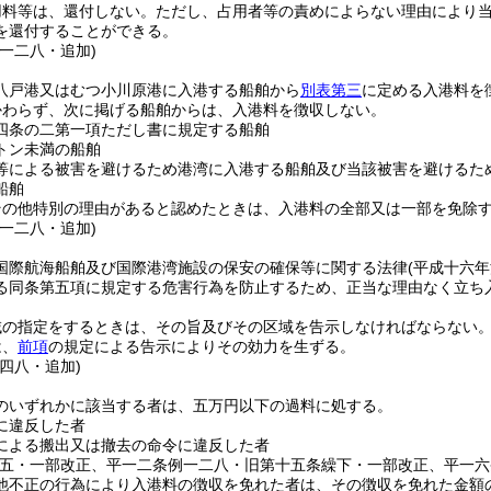
用料等は、還付しない。
ただし、占用者等の責めによらない理由により
を還付することができる。
一二八・追加)
八戸港又はむつ小川原港に入港する船舶から
別表第三
に定める入港料を
かわらず、次に掲げる船舶からは、入港料を徴収しない。
四条の二第一項ただし書に規定する船舶
トン未満の船舶
等による被害を避けるため港湾に入港する船舶及び当該被害を避けるた
船舶
その他特別の理由があると認めたときは、入港料の全部又は一部を免除
一二八・追加)
国際航海船舶及び国際港湾施設の保安の確保等に関する法律
(平成十六
る同条第五項に規定する危害行為を防止するため、正当な理由なく立ち
域の指定をするときは、その旨及びその区域を告示しなければならない
は、
前項
の規定による告示によりその効力を生ずる。
四八・追加)
のいずれかに該当する者は、五万円以下の過料に処する。
に違反した者
による搬出又は撤去の命令に違反した者
五五・一部改正、平一二条例一二八・旧第十五条繰下・一部改正、平一六
他不正の行為により入港料の徴収を免れた者は、その徴収を免れた金額