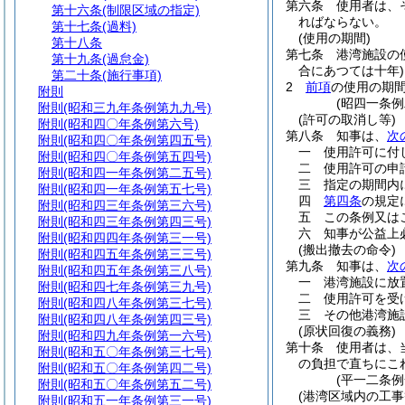
第六条
使用者は、
第十六条
(制限区域の指定)
ればならない。
第十七条
(過料)
(使用の期間)
第十八条
第七条
港湾施設の
第十九条
(過怠金)
合にあつては十年)
第二十条
(施行事項)
2
前項
の使用の期
附則
(昭四一条
附則
(昭和三九年条例第九九号)
(許可の取消し等)
附則
(昭和四〇年条例第六号)
第八条
知事は、
次
附則
(昭和四〇年条例第四五号)
一
使用許可に付
附則
(昭和四〇年条例第五四号)
二
使用許可の申
附則
(昭和四一年条例第二五号)
三
指定の期間内
附則
(昭和四一年条例第五七号)
四
第四条
の規定
附則
(昭和四三年条例第三六号)
五
この条例又は
附則
(昭和四三年条例第四三号)
六
知事が公益上
附則
(昭和四四年条例第三一号)
(搬出撤去の命令)
附則
(昭和四五年条例第三三号)
第九条
知事は、
次
附則
(昭和四五年条例第三八号)
一
港湾施設に放
附則
(昭和四七年条例第三九号)
二
使用許可を受
附則
(昭和四八年条例第三七号)
三
その他港湾施
附則
(昭和四八年条例第四三号)
(原状回復の義務)
附則
(昭和四九年条例第一六号)
第十条
使用者は、
附則
(昭和五〇年条例第三七号)
の負担で直ちにこ
附則
(昭和五〇年条例第四二号)
(平一二条
附則
(昭和五〇年条例第五二号)
(港湾区域内の工事
附則
(昭和五一年条例第三一号)