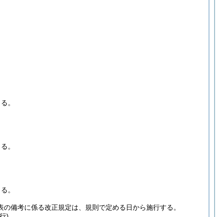
。
よる。
よる。
よる。
表の備考に係る改正規定は、規則で定める日から施行する。
行)