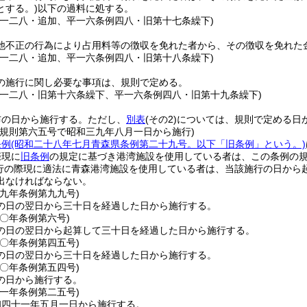
とする。)
以下の過料に処する。
例一二八・追加、平一六条例四八・旧第十七条繰下)
他不正の行為により占用料等の徴収を免れた者から、その徴収を免れた
例一二八・追加、平一六条例四八・旧第十八条繰下)
の施行に関し必要な事項は、規則で定める。
例一二八・旧第十六条繰下、平一六条例四八・旧第十九条繰下)
布の日から施行する。
ただし、
別表
(その2)
については、規則で定める日
年規則第六五号で昭和三九年八月一日から施行)
条例
(昭和二十八年七月青森県条例第二十九号。以下「旧条例」という。)
際現に
旧条例
の規定に基づき港湾施設を使用している者は、この条例の
行の際現に適法に青森港湾施設を使用している者は、当該施行の日から
出なければならない。
三九年
条例第九九号)
の日の翌日から三十日を経過した日から施行する。
四〇年
条例第六号)
の日の翌日から起算して三十日を経過した日から施行する。
四〇年
条例第四五号)
の日の翌日から三十日を経過した日から施行する。
四〇年
条例第五四号)
の日から施行する。
四一年
条例第二五号)
和四十一年五月一日から施行する。