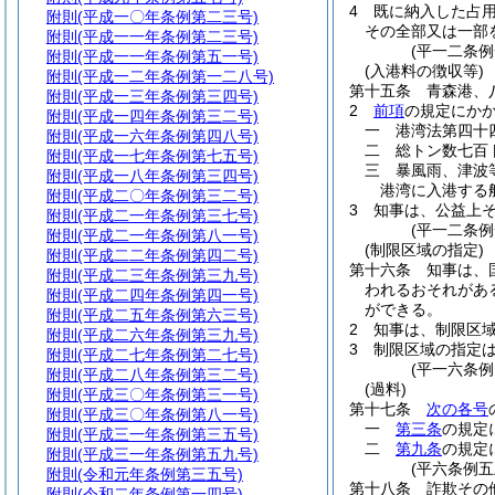
4
既に納入した占
附則
(平成一〇年条例第二三号)
その全部又は一部
附則
(平成一一年条例第二三号)
(平一二条例
附則
(平成一一年条例第五一号)
(入港料の徴収等)
附則
(平成一二年条例第一二八号)
第十五条
青森港、
附則
(平成一三年条例第三四号)
2
前項
の規定にか
附則
(平成一四年条例第三二号)
一
港湾法第四十
附則
(平成一六年条例第四八号)
二
総トン数七百
附則
(平成一七年条例第七五号)
三
暴風雨、津波
附則
(平成一八年条例第三四号)
港湾に入港する
附則
(平成二〇年条例第三二号)
3
知事は、公益上
附則
(平成二一年条例第三七号)
(平一二条例
附則
(平成二一年条例第八一号)
(制限区域の指定)
附則
(平成二二年条例第四二号)
第十六条
知事は、
附則
(平成二三年条例第三九号)
われるおそれがあ
附則
(平成二四年条例第四一号)
ができる。
附則
(平成二五年条例第六三号)
2
知事は、制限区
附則
(平成二六年条例第三九号)
3
制限区域の指定
附則
(平成二七年条例第二七号)
(平一六条例
附則
(平成二八年条例第三二号)
(過料)
附則
(平成三〇年条例第三一号)
第十七条
次の各号
附則
(平成三〇年条例第八一号)
一
第三条
の規定
附則
(平成三一年条例第三五号)
二
第九条
の規定
附則
(平成三一年条例第五九号)
(平六条例
附則
(令和元年条例第三五号)
第十八条
詐欺その
附則
(令和二年条例第一四号)