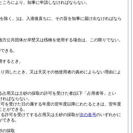
ところにより、知事に申請しなければならない。
を除く。)
は、入港後直ちに、その旨を知事に届け出なければなら
地方公共団体が岸壁又は桟橋を使用する場合は、この限りでない。
ができる。
用するとき。
取り消したとき、又は天災その他使用者の責めによらない理由によ
る占用又は土砂の採取の許可を受けた者
(以下「占用者等」とい
ければならない。
許可を受けた日の属する年度の翌年度以降にわたるときは、翌年度
ことができる。
よる許可を受けてする占用又は土砂の採取が
次の各号
のいずれかに
ができる。
砂の採取