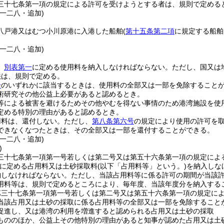
三十七条第一項の規定による許可を受けようとする者は、規則で定める
一二八・追加)
八戸港又はむつ小川原港に入港した船舶
(
第十五条第二項
に規定する船舶
一二八・追加)
、
別表第一
に定める使用料を納入しなければならない。
ただし、国又は
法は、規則で定める。
号
のいずれかに該当するときは、使用料の全部又は一部を免除すること
術研究その他公益上必要があると認めるとき。
等による被害を避けるためその他やむを得ない事情のため港湾施設を使
定める特別の理由があると認めるとき。
用料は、還付しない。
ただし、
第八条第六号
の規定により使用の許可を
できなくなつたときは、その全部又は一部を還付することができる。
一二八・追加)
)
三十七条第一項第一号若しくは第二号又は第五十六条第一項の規定によ
に定める占用料又は土砂採取料
(以下「占用料等」という。)
を納入しな
納しなければならない。
ただし、当該占用料等に係る許可の期間が当該
用料等は、規則で定めるところにより、毎年度、当該年度分を納入する
第三十七条第一項第一号若しくは第二号又は第五十六条第一項の規定に
当該占用又は土砂の採取に係る占用料等の全部又は一部を免除すること
促進し、又は港湾の利用を増進すると認められる占用又は土砂の採取
もののほか、公益上その他特別の理由があると知事が認めた占用又は土