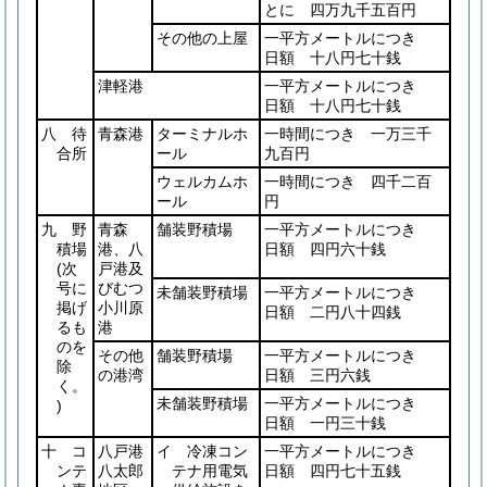
とに 四万九千五百円
その他の上屋
一平方メートルにつき
日額 十八円七十銭
津軽港
一平方メートルにつき
日額 十八円七十銭
八 待
青森港
ターミナルホ
一時間につき 一万三千
合所
ール
九百円
ウェルカムホ
一時間につき 四千二百
ール
円
九 野
青森
舗装野積場
一平方メートルにつき
積場
港、八
日額 四円六十銭
(次
戸港及
号に
びむつ
未舗装野積場
一平方メートルにつき
掲げ
小川原
日額 二円八十四銭
るも
港
のを
その他
舗装野積場
一平方メートルにつき
除
の港湾
日額 三円六銭
く。
未舗装野積場
一平方メートルにつき
)
日額 一円三十銭
十 コ
八戸港
イ 冷凍コン
一平方メートルにつき
ンテ
八太郎
テナ用電気
日額 四円七十五銭