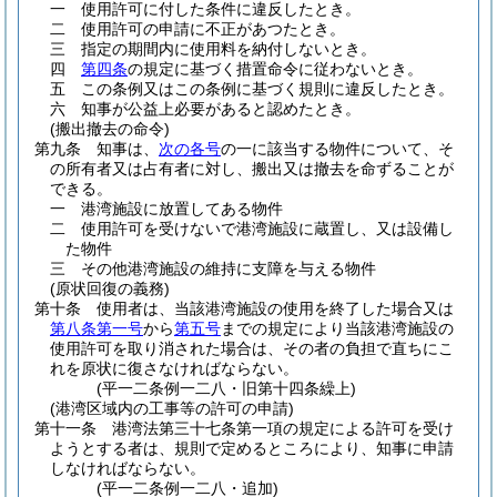
一
使用許可に付した条件に違反したとき。
二
使用許可の申請に不正があつたとき。
三
指定の期間内に使用料を納付しないとき。
四
第四条
の規定に基づく措置命令に従わないとき。
五
この条例又はこの条例に基づく規則に違反したとき。
六
知事が公益上必要があると認めたとき。
(搬出撤去の命令)
第九条
知事は、
次の各号
の一に該当する物件について、そ
の所有者又は占有者に対し、搬出又は撤去を命ずることが
できる。
一
港湾施設に放置してある物件
二
使用許可を受けないで港湾施設に蔵置し、又は設備し
た物件
三
その他港湾施設の維持に支障を与える物件
(原状回復の義務)
第十条
使用者は、当該港湾施設の使用を終了した場合又は
第八条第一号
から
第五号
までの規定により当該港湾施設の
使用許可を取り消された場合は、その者の負担で直ちにこ
れを原状に復さなければならない。
(平一二条例一二八・旧第十四条繰上)
(港湾区域内の工事等の許可の申請)
第十一条
港湾法第三十七条第一項の規定による許可を受け
ようとする者は、規則で定めるところにより、知事に申請
しなければならない。
(平一二条例一二八・追加)