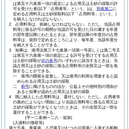
は第五十六条第一項の規定による占用又は土砂の採取の許
可を受けた者
(以下「占用者等」という。)
は、
別表第二
に
定める占用料又は土砂採取料
(以下「占用料等」という。)
を納入しなければならない。
2
占用料等は、前納しなければならない。
ただし、当該占用
料等に係る許可の期間が当該許可を受けた日の属する年度
の翌年度以降にわたるときは、翌年度以降の年度分の占用
料等は、規則で定めるところにより、毎年度、当該年度分
を納入することができる。
3
知事は、港湾法第三十七条第一項第一号若しくは第二号又
は第五十六条第一項の規定による許可を受けてする占用又
は土砂の採取が
次の各号
のいずれかに該当するときは、当
該占用又は土砂の採取に係る占用料等の全部又は一部を免
除することができる。
一
港湾の開発を促進し、又は港湾の利用を増進すると認
められる占用又は土砂の採取
二
前号
に掲げるもののほか、公益上その他特別の理由が
あると知事が認めた占用又は土砂の採取
4
既に納入した占用料等は、還付しない。
ただし、占用者等
の責めによらない理由により当該占用料等に係る占用又は
土砂の採取ができなくなつたときは、その全部又は一部を
還付することができる。
(平一二条例一二八・追加)
(入港料の徴収等)
第十五条
青森港、八戸港又はむつ小川原港に入港する船舶