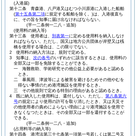
(入港届)
第十二条
青森港、八戸港又はむつ小川原港に入港した船舶
(
第十五条第二項
に規定する船舶を除く。)
は、入港後直ち
に、その旨を知事に届け出なければならない。
(平一二条例一二八・追加)
(使用料の納入等)
第十三条
使用者は、
別表第一
に定める使用料を納入しなけ
ればならない。
ただし、国又は地方公共団体が岸壁又は桟
橋を使用する場合は、この限りでない。
2
使用料の納入方法は、規則で定める。
3
知事は、
次の各号
のいずれかに該当するときは、使用料の
全部又は一部を免除することができる。
一
海難救助、学術研究その他公益上必要があると認める
とき。
二
暴風雨、津波等による被害を避けるためその他やむを
得ない事情のため港湾施設を使用するとき。
三
その他規則で定める特別の理由があると認めるとき。
4
既に納入した使用料は、還付しない。
ただし、
第八条第六
号
の規定により使用の許可を取り消したとき、又は天災そ
の他使用者の責めによらない理由により港湾施設を使用で
きなくなつたときは、その全部又は一部を還付することが
できる。
(平一二条例一二八・追加)
(占用料等の納入等)
第十四条
港湾法第三十七条第一項第一号若しくは第二号又