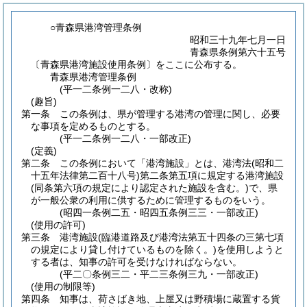
○青森県港湾管理条例
昭和三十九年七月一日
青森県条例第六十五号
〔青森県港湾施設使用条例〕をここに公布する。
青森県港湾管理条例
(平一二条例一二八・改称)
(趣旨)
第一条
この条例は、県が管理する港湾の管理に関し、必要
な事項を定めるものとする。
(平一二条例一二八・一部改正)
(定義)
第二条
この条例において「港湾施設」とは、港湾法
(昭和二
十五年法律第二百十八号)
第二条第五項に規定する港湾施設
(同条第六項の規定により認定された施設を含む。)
で、県
が一般公衆の利用に供するために管理するものをいう。
(昭四一条例二五・昭四五条例三三・一部改正)
(使用の許可)
第三条
港湾施設
(臨港道路及び港湾法第五十四条の三第七項
の規定により貸し付けているものを除く。)
を使用しようと
する者は、知事の許可を受けなければならない。
(平二〇条例三二・平二三条例三九・一部改正)
(使用の制限等)
第四条
知事は、荷さばき地、上屋又は野積場に蔵置する貨