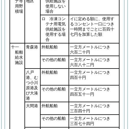
ナ専
地区
供給施設を
用野
使用しない
積場
場合
ロ 冷凍コン
イに定める額に、使用す
テナ用電気
るコンセント一口につき
供給施設を
一時間までごとに百四十
使用する場
七円を加算した額
合
十一
青森港
外航船舶
一立方メートルにつき
船舶
六百二十円
給水
その他の船舶
一立方メートルにつき
施設
六百八十二円
八戸
外航船舶
一立方メートルにつき
港、む
四百十円
つ小川
原港及
その他の船舶
一立方メートルにつき
び大湊
四百五十一円
港
大間港
外航船舶
一立方メートルにつき
三百四十円
その他の船舶
一立方メートルにつき
三百七十四円