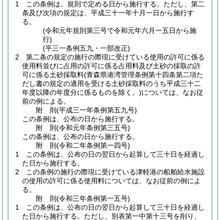
1
この条例は、規則で定める日から施行する。
ただし、第二
条及び次項の規定は、平成三十一年十月一日から施行す
る。
(令和元年規則第三号で令和元年六月一五日から施
行)
(平三一条例五九・一部改正)
2
第二条の規定の施行の際現に受けている使用の許可に係る
使用料並びに占用の許可に係る占用料及び土砂の採取の許
可に係る土砂採取料
(青森県港湾管理条例第十四条第二項た
だし書の規定の適用を受ける土砂採取料のうち平成三十二
年度以降の年度分に係るものを除く。)
については、なお従
前の例による。
附
則
(平成三一年
条例第五九号)
この条例は、公布の日から施行する。
附
則
(令和元年
条例第三五号)
この条例は、公布の日から施行する。
附
則
(令和二年
条例第一四号)
1
この条例は、公布の日の翌日から起算して三十日を経過し
た日から施行する。
2
この条例の施行の際現に受けている津軽港の船舶給水施設
の使用の許可に係る使用料については、なお従前の例によ
る。
附
則
(令和三年
条例第一五号)
1
この条例は、公布の日の翌日から起算して三十日を経過し
た日から施行する。
ただし、別表第一中第十三号を削り、