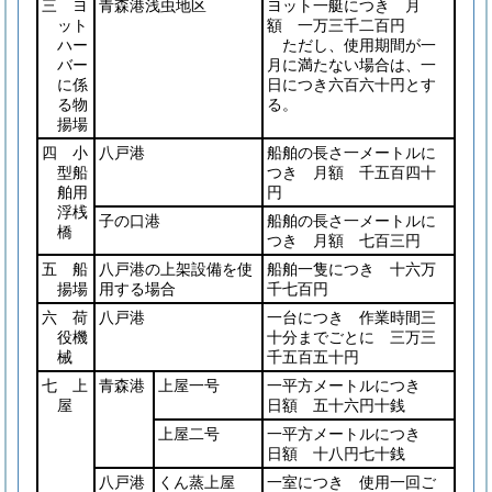
三 ヨ
青森港浅虫地区
ヨット一艇につき 月
ット
額 一万三千二百円
ハー
ただし、使用期間が一
バー
月に満たない場合は、一
に係
日につき六百六十円とす
る物
る。
揚場
四 小
八戸港
船舶の長さ一メートルに
型船
つき 月額 千五百四十
舶用
円
浮桟
子の口港
船舶の長さ一メートルに
橋
つき 月額 七百三円
五 船
八戸港の上架設備を使
船舶一隻につき 十六万
揚場
用する場合
千七百円
六 荷
八戸港
一台につき 作業時間三
役機
十分までごとに 三万三
械
千五百五十円
七 上
青森港
上屋一号
一平方メートルにつき
屋
日額 五十六円十銭
上屋二号
一平方メートルにつき
日額 十八円七十銭
八戸港
くん蒸上屋
一室につき 使用一回ご