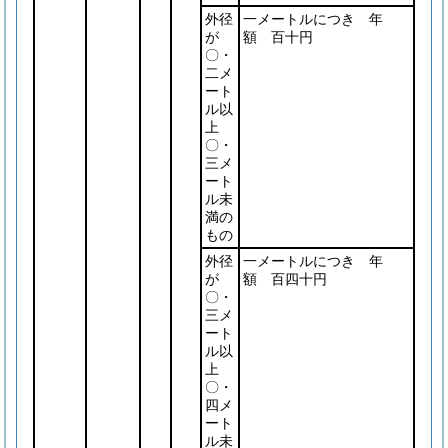
外径
一メートルにつき 年
が
額 百十円
〇・
二メ
ート
ル以
上
〇・
三メ
ート
ル未
満の
もの
外径
一メートルにつき 年
が
額 百四十円
〇・
三メ
ート
ル以
上
〇・
四メ
ート
ル未