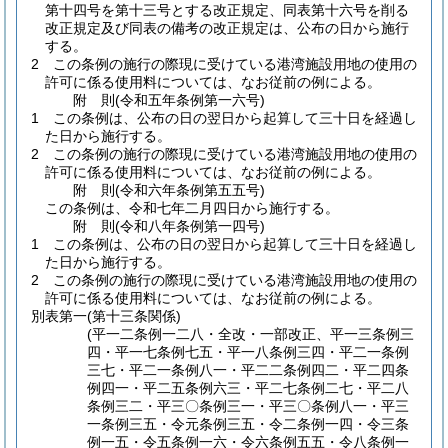
第十四号を第十三号とする改正規定、同表第十六号を削る
改正規定及び同表の備考の改正規定は、公布の日から施行
する。
2
この条例の施行の際現に受けている港湾施設用地の使用の
許可に係る使用料については、なお従前の例による。
附
則
(令和五年
条例第一六号)
1
この条例は、公布の日の翌日から起算して三十日を経過し
た日から施行する。
2
この条例の施行の際現に受けている港湾施設用地の使用の
許可に係る使用料については、なお従前の例による。
附
則
(令和六年
条例第五五号)
この条例は、令和七年二月四日から施行する。
附
則
(令和八年
条例第一四号)
1
この条例は、公布の日の翌日から起算して三十日を経過し
た日から施行する。
2
この条例の施行の際現に受けている港湾施設用地の使用の
許可に係る使用料については、なお従前の例による。
別表第一
(第十三条関係)
(平一二条例一二八・全改・一部改正、平一三条例三
四・平一七条例七五・平一八条例三四・平二一条例
三七・平二一条例八一・平二二条例四二・平二四条
例四一・平二五条例六三・平二七条例二七・平二八
条例三二・平三〇条例三一・平三〇条例八一・平三
一条例三五・令元条例三五・令二条例一四・令三条
例一五・令五条例一六・令六条例五五・令八条例一