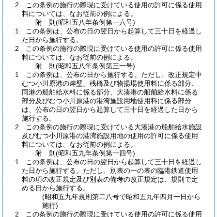
2
この条例の施行の際現に受けている使用の許可に係る使用
料については、なお従前の例による。
附
則
(昭和五八年
条例第一六号)
1
この条例は、公布の日の翌日から起算して三十日を経過し
た日から施行する。
2
この条例の施行の際現に受けている使用の許可に係る使用
料については、なお従前の例による。
附
則
(昭和五八年
条例第三一号)
1
この条例は、公布の日から施行する。
ただし、改正規定中
むつ小川原港の岸壁、桟橋及び物揚場使用料に係る部分、
同港の船舶給水料に係る部分、大湊港の船舶給水料に係る
部分及びむつ小川原港の港湾施設用地使用料に係る部分
は、公布の日の翌日から起算して三十日を経過した日から
施行する。
2
この条例の施行の際現に受けている大湊港の船舶給水施設
及びむつ小川原港の港湾施設用地の使用の許可に係る使用
料については、なお従前の例による。
附
則
(昭和五九年
条例第一四号)
1
この条例は、公布の日の翌日から起算して三十日を経過し
た日から施行する。
ただし、別表の一の表の臨港鉄道使用
料の項の改正規定及び別表の備考の改正規定は、規則で定
める日から施行する。
(昭和五九年規則第二八号で昭和五九年四月一日から
施行)
2
この条例の施行の際現に受けている使用の許可に係る使用