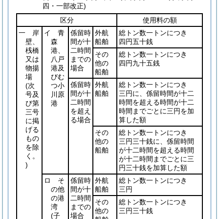
四・一部改正)
区分
使用料の額
一 岸
イ 青
係留時
外航
総トン数一トンにつき
壁、
森
間が十
船舶
四円五十銭
桟橋
港、
二時間
その
総トン数一トンにつき
又は
八戸
までの
他の
四円九十五銭
物揚
港及
場合
船舶
場
びむ
係留時
外航
総トン数一トンにつき
(次
つ小
間が十
船舶
三円に、係留時間が十二
号及
川原
二時間
時間を超える時間が十二
び第
港
を超え
時間までごとに三円を加
三号
る場合
算した額
に掲
げる
その
総トン数一トンにつき
もの
他の
三円三十銭に、係留時間
を除
船舶
が十二時間を超える時間
く。
が十二時間までごとに三
)
円三十銭を加算した額
ロ そ
係留時
外航
総トン数一トンにつき
の他
間が十
船舶
三円
の港
二時間
その
総トン数一トンにつき
湾
までの
他の
三円三十銭
(子
場合