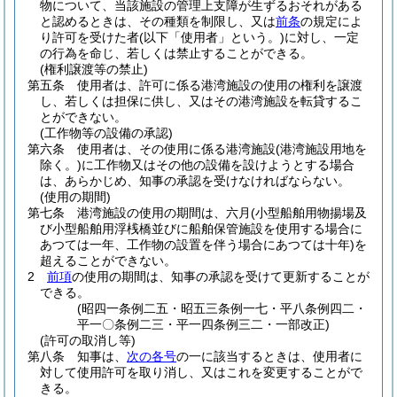
物について、当該施設の管理上支障が生ずるおそれがある
と認めるときは、その種類を制限し、又は
前条
の規定によ
り許可を受けた者
(以下「使用者」という。)
に対し、一定
の行為を命じ、若しくは禁止することができる。
(権利譲渡等の禁止)
第五条
使用者は、許可に係る港湾施設の使用の権利を譲渡
し、若しくは担保に供し、又はその港湾施設を転貸するこ
とができない。
(工作物等の設備の承認)
第六条
使用者は、その使用に係る港湾施設
(港湾施設用地を
除く。)
に工作物又はその他の設備を設けようとする場合
は、あらかじめ、知事の承認を受けなければならない。
(使用の期間)
第七条
港湾施設の使用の期間は、六月
(小型船舶用物揚場及
び小型船舶用浮桟橋並びに船舶保管施設を使用する場合に
あつては一年、工作物の設置を伴う場合にあつては十年)
を
超えることができない。
2
前項
の使用の期間は、知事の承認を受けて更新することが
できる。
(昭四一条例二五・昭五三条例一七・平八条例四二・
平一〇条例二三・平一四条例三二・一部改正)
(許可の取消し等)
第八条
知事は、
次の各号
の一に該当するときは、使用者に
対して使用許可を取り消し、又はこれを変更することがで
きる。