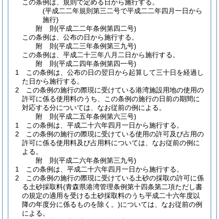
この条例は、規則で定める日から施行する。
(平成二二年規則第三二号で平成二二年四月一日から
施行)
附
則
(平成二二年
条例第四二号)
この条例は、公布の日から施行する。
附
則
(平成二三年
条例第三九号)
この条例は、平成二十三年八月二日から施行する。
附
則
(平成二四年
条例第四一号)
1
この条例は、公布の日の翌日から起算して三十日を経過し
た日から施行する。
2
この条例の施行の際現に受けている港湾施設用地の使用の
許可に係る使用料のうち、この条例の施行の日前の期間に
対応する分については、なお従前の例による。
附
則
(平成二五年
条例第六三号)
1
この条例は、平成二十六年四月一日から施行する。
2
この条例の施行の際現に受けている使用の許可及び占用の
許可に係る使用料及び占用料については、なお従前の例に
よる。
附
則
(平成二六年
条例第三九号)
1
この条例は、平成二十六年四月一日から施行する。
2
この条例の施行の際現に受けている土砂の採取の許可に係
る土砂採取料
(青森県港湾管理条例第十四条第二項ただし書
の規定の適用を受ける土砂採取料のうち平成二十六年度以
降の年度分に係るものを除く。)
については、なお従前の例
による。