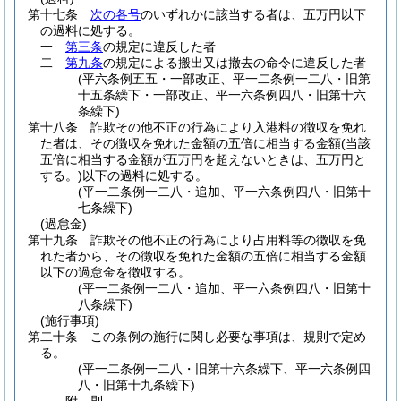
第十七条
次の各号
のいずれかに該当する者は、五万円以下
の過料に処する。
一
第三条
の規定に違反した者
二
第九条
の規定による搬出又は撤去の命令に違反した者
(平六条例五五・一部改正、平一二条例一二八・旧第
十五条繰下・一部改正、平一六条例四八・旧第十六
条繰下)
第十八条
詐欺その他不正の行為により入港料の徴収を免れ
た者は、その徴収を免れた金額の五倍に相当する金額
(当該
五倍に相当する金額が五万円を超えないときは、五万円と
する。)
以下の過料に処する。
(平一二条例一二八・追加、平一六条例四八・旧第十
七条繰下)
(過怠金)
第十九条
詐欺その他不正の行為により占用料等の徴収を免
れた者から、その徴収を免れた金額の五倍に相当する金額
以下の過怠金を徴収する。
(平一二条例一二八・追加、平一六条例四八・旧第十
八条繰下)
(施行事項)
第二十条
この条例の施行に関し必要な事項は、規則で定め
る。
(平一二条例一二八・旧第十六条繰下、平一六条例四
八・旧第十九条繰下)