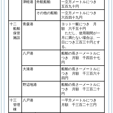
津軽港
外航船舶
一立方メートルにつき
五百九十円
その他の船舶
一立方メートルにつき
六百四十九円
十二
青森港
ヨット一艇につき 月
船舶
額 六千五十円
保管
ただし、使用期間が一
施設
月に満たない場合は、一
日につき三百三十円とす
る。
八戸港
船舶の長さ一メートルに
つき 月額 千四百十七
円
大湊港
船舶の長さ一メートルに
つき 月額 千三百六十
四円
野辺地港
船舶の長さ一メートルに
つき 月額 千三百二十
円
十三
八戸港
一平方メートルにつき
管理
月額 千三百二十三円
棟