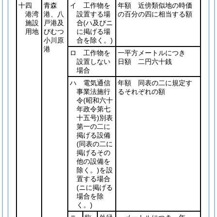
十四
青森
イ 工作物を
年額 近傍類似地の時価
港湾
港、八
設置する場
の百分の四に相当する額
施設
戸港及
合
(ハ及びニ
用地
びむつ
に掲げる場
小川原
合を除く。)
港
ロ 工作物を
一平方メートルにつき
設置しない
日額 二円六十銭
場合
ハ 電気通信
年額 同表の二に規定す
事業法施行
るそれぞれの額
令
(昭和六十
年政令第七
十五号)
別表
第一の二に
掲げる設備
(同表の二に
掲げるその
他の設備を
除く。)
を設
置する場合
(ニに掲げる
場合を除
く。)