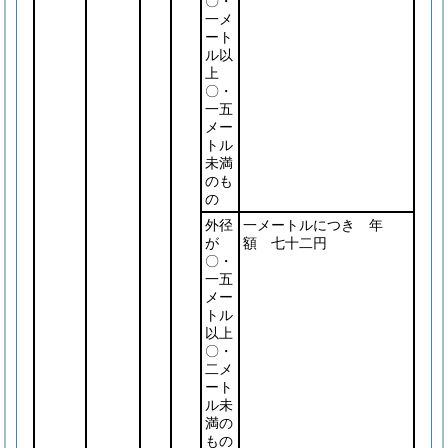
〇・
一メ
ート
ル以
上
〇・
一五
メー
トル
未満
のも
の
外径
一メートルにつき 年
が
額 七十二円
〇・
一五
メー
トル
以上
〇・
二メ
ート
ル未
満の
もの