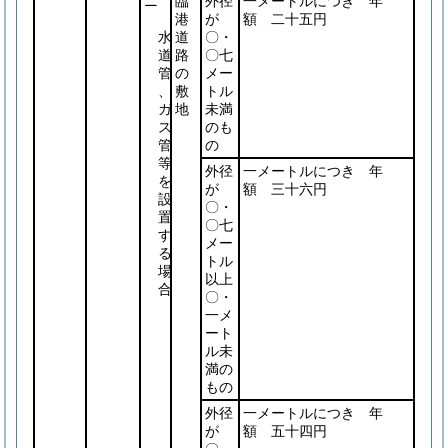
ニ
臨
外径
一メートルにつき 年
港
が
額 二十五円
水
道
〇・
道
路
〇七
管
の
メー
、
敷
トル
ガ
地
未満
ス
のも
管
の
等
外径
一メートルにつき 年
を
が
額 三十六円
設
〇・
置
〇七
す
メー
る
トル
場
以上
合
〇・
一メ
ート
ル未
満の
もの
外径
一メートルにつき 年
が
額 五十四円