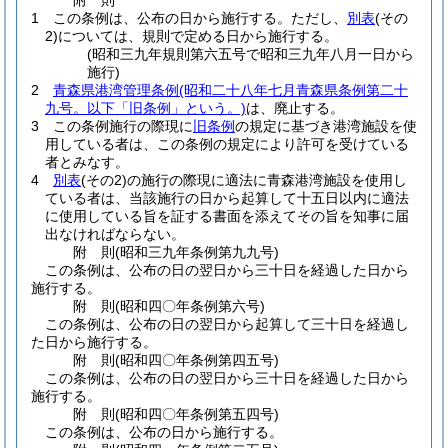
附
則
1
この条例は、公布の日から施行する。
ただし、
別表
(その
2)
については、規則で定める日から施行する。
(昭和三九年規則第六五号で昭和三九年八月一日から
施行)
2
青森県港湾管理条例
(昭和二十八年七月青森県条例第二十
九号。以下「旧条例」という。)
は、廃止する。
3
この条例施行の際現に
旧条例
の規定に基づき港湾施設を使
用している者は、この条例の規定により許可を受けている
者とみなす。
4
別表
(その2)
の施行の際現に適法に青森港湾施設を使用し
ている者は、当該施行の日から起算して十五日以内に適法
に使用している旨を証する書面を添えてその旨を知事に届
出なければならない。
附
則
(昭和三九年
条例第九九号)
この条例は、公布の日の翌日から三十日を経過した日から
施行する。
附
則
(昭和四〇年
条例第六号)
この条例は、公布の日の翌日から起算して三十日を経過し
た日から施行する。
附
則
(昭和四〇年
条例第四五号)
この条例は、公布の日の翌日から三十日を経過した日から
施行する。
附
則
(昭和四〇年
条例第五四号)
この条例は、公布の日から施行する。