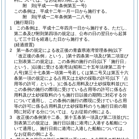
料については、なお従前の例による。
附
則
(平成一一年
条例第五一号)
この条例は、平成十二年一月一日から施行する。
附
則
(平成一二年
条例第一二八号)
(施行期日)
1
この条例は、平成十二年四月一日から施行する。
ただし、
第二条及び附則第四項の規定は、公布の日の翌日から起算
して三十日を経過した日から施行する。
(経過措置)
2
第一条の規定による改正後の青森県港湾管理条例
(以下
「改正後の条例」という。)
第十四条第一項及び第二項並び
に別表第二の規定は、この条例の施行の日
(以下「施行日」
という。)
以後に受ける港湾法
(昭和二十五年法律第二百十
八号)
第三十七条第一項第一号若しくは第二号又は第五十六
条第一項の規定による占用又は土砂の採取の許可
(以下「占
用等の許可」という。)
に係る占用料及び土砂採取料並びに
この条例の施行の際現に受けている占用等の許可に係る占
用料及び土砂採取料のうち施行日以後の期間に対応する分
について適用し、この条例の施行の際現に受けている占用
等の許可に係る占用料及び土砂採取料のうち施行日前の期
間に対応する分については、なお従前の例による。
3
改正後の条例第十二条、第十五条第一項及び第二項並びに
別表第三の規定は、施行日以後に港湾に入港する船舶につ
いて適用し、施行日前に港湾に入港した船舶については、
なお従前の例による。