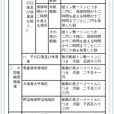
船舶
の口
係留時
外航
総トン数一トンにつき
港及
間が十
船舶
二円に、係留時間が十二
び休
二時間
時間を超える時間が十二
屋港
を超え
時間までごとに二円を加
を除
る場合
算した額
く。
)
その
総トン数一トンにつき
他の
二円二十銭に、係留時間
船舶
が十二時間を超える時間
が十二時間までごとに二
円二十銭を加算した額
ハ 子の口港及び休屋
動力船総トン数一トンに
港
つき 月額 百四十三円
二 小
青森港本港地区
船舶の長さ一メートルに
型船
つき 月額 二千百十一
舶用
円
物揚
大湊港大平地区
船舶の長さ一メートルに
場
つき 月額 二千百三十
三円
野辺地港野辺地地区
船舶の長さ一メートルに
つき 月額 千四百八十
三円