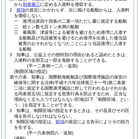
から
別表第三
に定める入港料を徴収する。
2
前項
の規定にかかわらず、次に掲げる船舶からは、入港料
を徴収しない。
一
港湾法第四十四条の二第一項ただし書に規定する船舶
二
総トン数七百トン未満の船舶
三
暴風雨、津波等による被害を避けるため港湾に入港す
る船舶及び当該被害を避けるため港湾を出港した後当該
被害のおそれがなくなつたことにより当該港湾に入港す
る船舶
3
知事は、公益上その他特別の理由があると認めたときは、
入港料の全部又は一部を免除することができる。
(平一二条例一二八・追加)
(制限区域の指定)
第十六条
知事は、国際航海船舶及び国際港湾施設の保安の
確保等に関する法律
(平成十六年法律第三十一号)
第二条第
二項に規定する国際港湾施設に対して行われるおそれがあ
る同条第五項に規定する危害行為を防止するため、正当な
理由なく立ち入つてはならない区域
(以下「制限区域」とい
う。)
を指定することができる。
2
知事は、制限区域の指定をするときは、その旨及びその区
域を告示しなければならない。
3
制限区域の指定は、
前項
の規定による告示によりその効力
を生ずる。
(平一六条例四八・追加)
(過料)