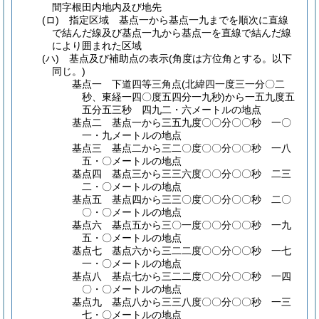
間字根田内地内及び地先
(ロ)
指定区域 基点一から基点一九までを順次に直線
で結んだ線及び基点一九から基点一を直線で結んだ線
により囲まれた区域
(ハ)
基点及び補助点の表示
(角度は方位角とする。以下
同じ。)
基点一 下道四等三角点
(北緯四一度三一分〇二
秒、東経一四〇度五四分一九秒)
から一五九度五
五分五三秒 四九二・六メートルの地点
基点二 基点一から三五九度〇〇分〇〇秒 一〇
一・九メートルの地点
基点三 基点二から三二〇度〇〇分〇〇秒 一八
五・〇メートルの地点
基点四 基点三から三三六度〇〇分〇〇秒 二三
二・〇メートルの地点
基点五 基点四から三三〇度〇〇分〇〇秒 二〇
〇・〇メートルの地点
基点六 基点五から三〇一度〇〇分〇〇秒 一九
五・〇メートルの地点
基点七 基点六から三二二度〇〇分〇〇秒 一七
一・〇メートルの地点
基点八 基点七から三二二度〇〇分〇〇秒 一四
〇・〇メートルの地点
基点九 基点八から三三八度〇〇分〇〇秒 一三
七・〇メートルの地点