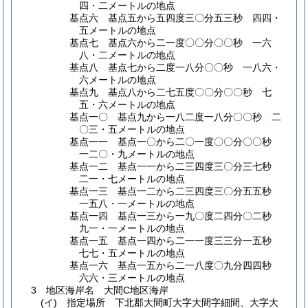
四・二メートルの地点
基点六 基点五から五四度三〇分五三秒 四四・
五メートルの地点
基点七 基点六から二一度〇〇分〇〇秒 一六
八・二メートルの地点
基点八 基点七から二度一八分〇〇秒 一八六・
六メートルの地点
基点九 基点八から二七五度〇〇分〇〇秒 七
五・六メートルの地点
基点一〇 基点九から一八二度一八分〇〇秒 二
〇三・五メートルの地点
基点一一 基点一〇から二〇一度〇〇分〇〇秒
一二〇・九メートルの地点
基点一二 基点一一から二三四度三〇分三七秒
二一・七メートルの地点
基点一三 基点一二から二三四度三〇分五五秒
一五八・一メートルの地点
基点一四 基点一三から一九〇度二四分〇二秒
九一・一メートルの地点
基点一五 基点一四から二一一度三三分一五秒
七七・五メートルの地点
基点一六 基点一五から二一八度〇九分四四秒
六六・三メートルの地点
3 地区海岸名 大間C地区海岸
(イ)
指定場所 下北郡大間町大字大間字細間、大字大