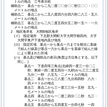
トルの地点 三号表示杭
補助点一 基点一から二九〇度〇〇分〇〇秒三〇〇・〇〇
メートルの地点
補助点二 基点二から二五八度四六分四六秒二八三・五八
メートルの地点
補助点三 基点三から二六二度五四分五二秒一五一・一六
メートルの地点
2 地区海岸名 大間B地区海岸
(イ)
指定場所 下北郡大間町大字大間字根田内、大字
大間字奥戸下道地内及び地先
(ロ)
指定区域 基点一から基点一六までを順次に直線
で結んだ線及び基点一六から基点一を直線で結んだ線
により囲まれた区域
(ハ)
基点及び補助点の表示
(角度は方位角とする。以下
同じ。)
基点一 下道四等三角点
(北緯四一度三一分〇二
秒、東経一四〇度五四分一九秒)
から三三二度五
九分〇一秒 八五九・二メートルの地点
基点二 基点一から三八度〇九分四四秒 八六・
四メートルの地点
基点三 基点二から三一度三三分一五秒 五九・
七メートルの地点
基点四 基点三から一〇度二四分〇二秒 九三・
九メートルの地点
基点五 基点四から五四度五一分四七秒 一四