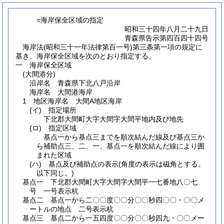
○海岸保全区域の指定
昭和三十四年八月二十九日
青森県告示第四百四十四号
海岸法
(昭和三十一年法律第百一号)
第三条第一項の規定に
基き、海岸保全区域を次のとおり指定する。
一 海岸保全区域
(大間港分)
沿岸名 青森県下北八戸沿岸
海岸名 大間港海岸
1 地区海岸名 大間A地区海岸
(イ)
指定場所
下北郡大間町大字大間字大間平地内及び地先
(ロ)
指定区域
基点一から基点三までを順次結んだ線及び基点三か
ら補助点三、二、一、基点一を順次結んだ線により囲
まれた区域
(ハ)
基点及び補助点の表示
(角度の表示は磁角とする。
以下同じ。)
基点一 下北郡大間町大字大間字大間平一七番地八〇七
号 一号表示杭
基点二 基点一から二〇〇度〇〇分〇〇秒四〇〇・〇〇メ
ートルの地点 二号表示杭
基点三 基点二から一五四度〇〇分〇〇秒四九・〇〇メー