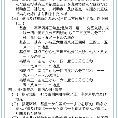
んだ線及び基点三と補助点三とを直線で結んだ線並びに
補助点三、補助点二、補助点一及び基点一を順次に直線
で結んだ線により囲まれた区域
(三)
基点及び補助点の表示
(角度は方位角とする。以下同
じ。)
基点一 葛沢四等三角点
(北緯四一度一一分五九秒、東
経一四〇度五八分三四秒)
から二二五度三九分二〇
秒 九〇四・五メートルの地点
基点二 基点一から五六度四八分五四秒 三四二・五
メートルの地点
基点三 基点二から七三度三七分〇六秒 七六・八メ
ートルの地点
補助点一 基点一から一四一度〇〇分〇〇秒 一一
一・七メートルの地点
補助点二 基点二から一四四度〇六分二〇秒 一一
九・一メートルの地点
補助点三 基点三から一六二度〇〇分〇〇秒 一一
五・八メートルの地点
四 地区海岸名 川内A地区海岸
(一)
指定場所 むつ市川内町字家ノ上、字休所地内及び
地先
(二)
指定区域 基点一から基点一一までを順次に直線で
結んだ線及び基点一一から基点一を直線で結んだ線によ
り囲まれた区域