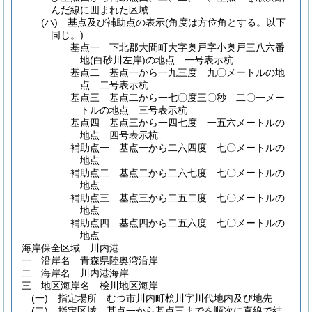
んだ線に囲まれた区域
(ハ)
基点及び補助点の表示
(角度は方位角とする。以下
同じ。)
基点一 下北郡大間町大字奥戸字小奥戸三八六番
地
(白砂川左岸)
の地点 一号表示杭
基点二 基点一から一九三度 九〇メートルの地
点 二号表示杭
基点三 基点二から一七〇度三〇秒 二〇一メー
トルの地点 三号表示杭
基点四 基点三から一四七度 一五六メートルの
地点 四号表示杭
補助点一 基点一から二六四度 七〇メートルの
地点
補助点二 基点二から二六七度 七〇メートルの
地点
補助点三 基点三から二五二度 七〇メートルの
地点
補助点四 基点四から二五六度 七〇メートルの
地点
海岸保全区域 川内港
一 沿岸名 青森県陸奥湾沿岸
二 海岸名 川内港海岸
三 地区海岸名 桧川地区海岸
(一)
指定場所 むつ市川内町桧川字川代地内及び地先
(二)
指定区域 基点一から基点三までを順次に直線で結