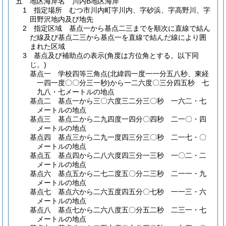
五 地区海岸名 川内B地区海岸
1 指定場所 むつ市川内町字川内、字砂浜、字高野川、字
田野沢地内及び地先
2 指定区域 基点一から基点二三までを順次に直線で結ん
だ線及び基点二三から基点一を直線で結んだ線により囲
まれた区域
3 基点及び補助点の表示
(角度は方位角とする。以下同
じ。)
基点一 学校四等三角点
(北緯四一度一一分五八秒、東経
一四一度〇〇分三一秒)
から一二六度〇三分四五秒 七
九八・七メートルの地点
基点二 基点一から三〇六度三二分三〇秒 一六二・七
メートルの地点
基点三 基点二から二九四度一四分〇四秒 二一〇・四
メートルの地点
基点四 基点三から二九一度四三分三〇秒 二一七・〇
メートルの地点
基点五 基点四から二八六度四三分一三秒 一〇二・二
メートルの地点
基点六 基点五から二七二度五〇分二三秒 二一一・九
メートルの地点
基点七 基点六から二六五度四五分〇七秒 一一三・六
メートルの地点
基点八 基点七から二六八度五〇分五二秒 二三一・七
メートルの地点