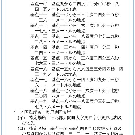
基点一〇 基点九から二四度〇〇分〇〇秒 八
四・五メートルの地点
基点一一 基点一〇から三三〇度二四分一五秒
一三六・一メートルの地点
基点一二 基点一一から二六二度〇〇分一八秒
一七七・三メートルの地点
基点一三 基点一二から一八四度〇七分二九秒
二八三・五メートルの地点
基点一四 基点一三から一四九度〇一分三一秒
二四三・三メートルの地点
基点一五 基点一四から一三六度二四分五六秒
七六三・三メートルの地点
基点一六 基点一五から六六度三三分四四秒 四
三・九メートルの地点
基点一七 基点一六から一四四度〇九分〇三秒
六一・一メートルの地点
基点一八 基点一七から一二六度一五分五七秒
二〇四・八メートルの地点
基点一九 基点一八から一八四度〇三分二〇秒
七八・八メートルの地点
4 地区海岸名 奥戸地区海岸
(イ)
指定場所 下北郡大間町大字奥戸字小奥戸地内及
び地先
(ロ)
指定区域 基点一から基点四まで順次結んだ線及
び基点四から補助点四、三、二、一、基点一を順次結