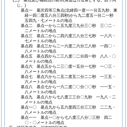
(三)
基点及び補助点の表示
(角度は方位角とする。以下同
じ。)
基点一 葛沢四等三角点
(北緯四一度一一分五九秒、東
経一四〇度五八分三四秒)
から九二度五一分二一秒
五四九・七メートルの地点
基点二 基点一から二五九度三九分三〇秒 三〇二・
二メートルの地点
基点三 基点二から二四六度三八分三七秒 一八六・
七メートルの地点
基点四 基点三から二一六度二六分三八秒 一四〇・
八メートルの地点
基点五 基点四から二三八度〇二分四一秒 八八・〇
メートルの地点
基点六 基点五から二三〇度一五分一七秒 一〇三・
八メートルの地点
基点七 基点六から二五二度五二分二二秒 一三五・
六メートルの地点
基点八 基点七から一六二度〇〇分〇〇秒 一一五・
八メートルの地点
基点九 基点八から七八度三三分〇九秒 一九八・二
メートルの地点
基点一〇 基点九から五六度四三分三三秒 二二九・
八メートルの地点
基点一一 基点一〇から七八度三八分〇三秒 四二
〇・〇メートルの地点