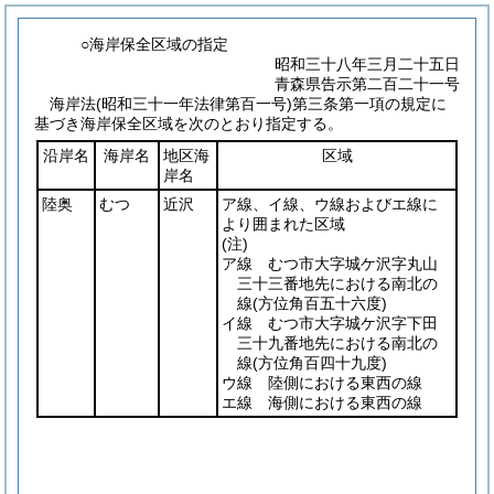
○海岸保全区域の指定
昭和三十八年三月二十五日
青森県告示第二百二十一号
海岸法
(昭和三十一年法律第百一号)
第三条第一項の規定に
基づき海岸保全区域を次のとおり指定する。
沿岸名
海岸名
地区海
区域
岸名
陸奥
むつ
近沢
ア線、イ線、ウ線およびエ線に
より囲まれた区域
(注)
ア線 むつ市大字城ケ沢字丸山
三十三番地先における南北の
線
(方位角百五十六度)
イ線 むつ市大字城ケ沢字下田
三十九番地先における南北の
線
(方位角百四十九度)
ウ線 陸側における東西の線
エ線 海側における東西の線