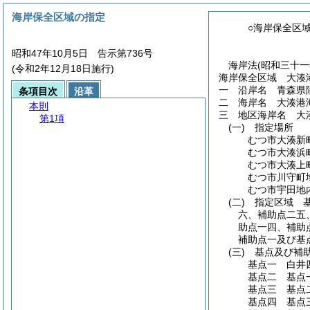
海岸保全区域の指定
○海岸保全区
昭和47年10月5日 告示第736号
海岸法
(昭和三十
(令和2年12月18日施行)
海岸保全区域 大湊
一 沿岸名 青森県
条項目次
沿革
二 海岸名 大湊港
本則
三 地区海岸名 大
第1項
(一)
指定場所
むつ市大湊新
むつ市大湊浜
むつ市大湊上
むつ市川守町
むつ市宇田地
(二)
指定区域 基
六、補助点二五
助点一四、補助
補助点一及び基
(三)
基点及び補助
基点一 白井
基点二 基点
基点三 基点
基点四 基点