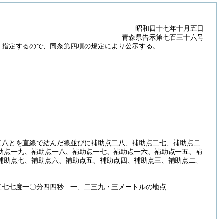
昭和四十七年十月五日
青森県告示第七百三十六号
り指定するので、同条第四項の規定により公示する。
八とを直線で結んだ線並びに補助点二八、補助点二七、補助点二
助点一九、補助点一八、補助点一七、補助点一六、補助点一五、補
補助点七、補助点六、補助点五、補助点四、補助点三、補助点二、
二七七度一〇分四四秒 一、二三九・三メートルの地点