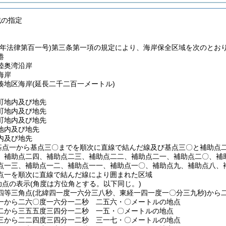
域の指定
一年法律第百一号)
第三条第一項の規定により、海岸保全区域を次のとお
港
陸奥湾沿岸
海岸
湊地区海岸
(延長二千二百一メートル)
町地内及び地先
町地内及び地先
町地内及び地先
地内及び地先
内及び地先
点一から基点三〇までを順次に直線で結んだ線及び基点三〇と補助点二
、補助点二四、補助点二三、補助点二二、補助点二一、補助点二〇、補
点一三、補助点一二、補助点一一、補助点一〇、補助点九、補助点八、
点一を順次に直線で結んだ線により囲まれた区域
点の表示
(角度は方位角とする。以下同じ。)
四等三角点
(北緯四一度一六分三八秒、東経一四一度一〇分三九秒)
から
一から二六〇度一六分一二秒 二五六・〇メートルの地点
二から三五五度三四分一二秒 一五・〇メートルの地点
三から二二四度三四分一二秒 三一七・〇メートルの地点