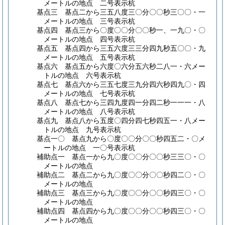
メートルの地点 二号表示杭
基点三 基点二から三五八度三〇分〇〇秒三〇〇・一
メートルの地点 三号表示杭
基点四 基点三から〇度〇〇分〇〇秒一、一九〇・〇
メートルの地点 四号表示杭
基点五 基点四から三五六度三三分四九秒五〇〇・九
メートルの地点 五号表示杭
基点六 基点五から六度〇六分五六秒二八一・六メー
トルの地点 六号表示杭
基点七 基点六から三五七度三九分四六秒四九〇・四
メートルの地点 七号表示杭
基点八 基点七から三四九度四一分四二秒一一一・八
メートルの地点 八号表示杭
基点九 基点八から五度〇四分四七秒四五一・八メー
トルの地点 九号表示杭
基点一〇 基点九から〇度〇〇分〇〇秒四五二・〇メ
ートルの地点 一〇号表示杭
補助点一 基点一から九〇度〇〇分〇〇秒三三〇・〇
メートルの地点
補助点二 基点二から九〇度〇〇分〇〇秒四二〇・〇
メートルの地点
補助点三 基点三から九〇度〇〇分〇〇秒四三〇・〇
メートルの地点
補助点四 基点四から九〇度〇〇分〇〇秒四三〇・〇
メートルの地点