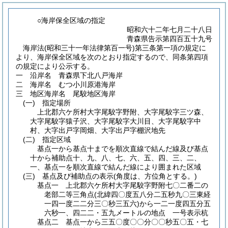
○海岸保全区域の指定
昭和六十二年七月二十八日
青森県告示第四百五十九号
海岸法
(昭和三十一年法律第百一号)
第三条第一項の規定に
より、海岸保全区域を次のとおり指定するので、同条第四項
の規定により公示する。
一 沿岸名 青森県下北八戸海岸
二 海岸名 むつ小川原港海岸
三 地区海岸名 尾駮地区海岸
(一)
指定場所
上北郡六ケ所村大字尾駮字野附、大字尾駮字三ツ森、
大字尾駮字猿子沢、大字尾駮字大川目、大字尾駮字中
村、大字出戸字岡畑、大字出戸字棚沢地先
(二)
指定区域
基点一から基点十までを順次直線で結んだ線及び基点
十から補助点十、九、八、七、六、五、四、三、二、
一、基点一を順次直線で結んだ線により囲まれた区域
(三)
基点及び補助点の表示
(角度は、方位角とする。)
基点一 上北郡六ケ所村大字尾駮字野附七〇二番二の
老部二等三角点
(北緯四〇度五八分二五秒九〇三東経
一四一度二二分三〇秒三五六)
から一二一度四五分五
六秒一、四二二・五九メートルの地点 一号表示杭
基点二 基点一から三五〇度〇〇分〇〇秒五〇五・七