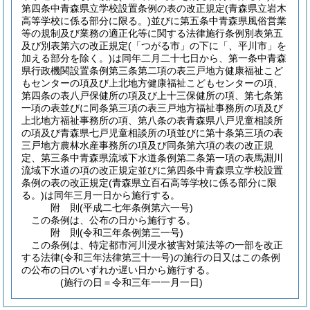
第四条中青森県立学校設置条例の表の改正規定
(青森県立岩木
高等学校に係る部分に限る。)
並びに第五条中青森県風俗営業
等の規制及び業務の適正化等に関する法律施行条例別表第五
及び別表第六の改正規定
(「つがる市」の下に「、平川市」を
加える部分を除く。)
は同年二月二十七日から、第一条中青森
県行政機関設置条例第三条第二項の表三戸地方健康福祉こど
もセンターの項及び上北地方健康福祉こどもセンターの項、
第四条の表八戸保健所の項及び上十三保健所の項、第七条第
一項の表並びに同条第三項の表三戸地方福祉事務所の項及び
上北地方福祉事務所の項、第八条の表青森県八戸児童相談所
の項及び青森県七戸児童相談所の項並びに第十条第三項の表
三戸地方農林水産事務所の項及び同条第六項の表の改正規
定、第三条中青森県流域下水道条例第二条第一項の表馬淵川
流域下水道の項の改正規定並びに第四条中青森県立学校設置
条例の表の改正規定
(青森県立百石高等学校に係る部分に限
る。)
は同年三月一日から施行する。
附
則
(平成二七年
条例第六一号)
この条例は、公布の日から施行する。
附
則
(令和三年
条例第三一号)
この条例は、特定都市河川浸水被害対策法等の一部を改正
する法律
(令和三年法律第三十一号)
の施行の日又はこの条例
の公布の日のいずれか遅い日から施行する。
(施行の日＝令和三年一一月一日)