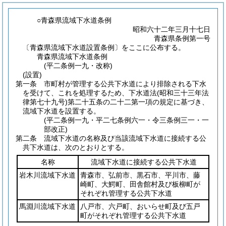
○青森県流域下水道条例
昭和六十二年三月十七日
青森県条例第一号
〔青森県流域下水道設置条例〕をここに公布する。
青森県流域下水道条例
(平二条例一九・改称)
(設置)
第一条
市町村が管理する公共下水道により排除される下水
を受けて、これを処理するため、下水道法
(昭和三十三年法
律第七十九号)
第二十五条の二十二第一項の規定に基づき、
流域下水道を設置する。
(平二条例一九・平二七条例六一・令三条例三一・一
部改正)
第二条
流域下水道の名称及び当該流域下水道に接続する公
共下水道は、次のとおりとする。
名称
流域下水道に接続する公共下水道
岩木川流域下水道
青森市、弘前市、黒石市、平川市、藤
崎町、大鰐町、田舎館村及び板柳町が
それぞれ管理する公共下水道
馬淵川流域下水道
八戸市、六戸町、おいらせ町及び五戸
町がそれぞれ管理する公共下水道