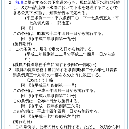
2
前項
に規定する公共下水道のうち、現に流域下水道に接続
し、及び当該流域下水道において下水を処理することがで
きる公共下水道は、知事が告示で定める。
(平三条例一一・平八条例二〇・平一七条例五九・平
一七条例八四・一部改正)
附
則
この条例は、昭和六十二年四月一日から施行する。
附
則
(平成二年
条例第一九号)
(施行期日)
1
この条例は、規則で定める日から施行する。
(平成二年規則第二二号で平成二年四月一日から施
行)
(職員の特殊勤務手当に関する条例の一部改正)
2
職員の特殊勤務手当に関する条例
(昭和二十六年七月青森
県条例第三十九号)
の一部を次のように改正する。
〔次のよう〕略
附
則
(平成三年
条例第一一号)
この条例は、平成三年四月一日から施行する。
附
則
(平成八年
条例第二〇号)
この条例は、公布の日から施行する。
附
則
(平成一四年
条例第三六号)
この条例は、平成十四年四月一日から施行する。
附
則
(平成一七年
条例第六号)
抄
(施行期日)
1
この条例は、公布の日から施行する。
ただし、次項から附