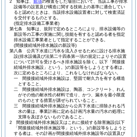
2
知事は、
前項
の検査をした場合において、当該工事が排水
設備等の設置及び構造に関する技術上の基準に適合してい
ると認めたときは、当該排水設備設置者に対して検査済証
を交付するものとする。
(指定排水設備工事業者)
第七条
知事は、規則で定めるところにより、排水設備等の
新設等の工事の実施に関し技能を有すると認める者を指定
排水設備工事業者として指定することができる。
(間接接続域外排水施設の新設等)
第八条
公共下水道に汚水を流入させるために設ける排水施
設
(排水設備及び法第二十四条第一項の規定によりその設置
について許可を受けるべき排水施設を除く。以下「間接接
続域外排水施設」という。)
の新設等をしようとする者は、
次に定めるところにより、これをしなければならない。
一
間接接続域外排水施設は、堅固で耐久力を有する構造
とすること。
二
間接接続域外排水施設は、陶器、コンクリート、れん
がその他の耐水性の材料で造り、かつ、漏水を最小限度
のものとする措置が講ぜられていること。
三
間接接続域外排水施設から公共下水道に排除される汚
水の量は、事業計画に定める計画汚水量の汚水の処理に
支障を及ぼさないものであること。
2
間接接続域外排水施設又はこれに接続する除害施設
(以下
「間接接続域外排水施設等」という。)
の新設等をしようと
する者は、その計画が間接接続域外排水施設等の設置及び