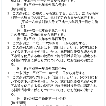
規定は、平成十七年一月一日から施行する。
附
則
(平成一七年
条例第六号)
抄
(施行期日)
1
この条例は、公布の日から施行する。
ただし、次項から附
則第十六項までの規定は、規則で定める日から施行する。
(平成一八年規則第六号で平成一八年四月一日から施
行)
附
則
(平成一七年
条例第九一号)
この条例は、公布の日から施行する。
附
則
(平成二六年
条例第四五号)
1
この条例は、平成二十六年四月一日から施行する。
2
この条例の施行の日
(以下「施行日」という。)
の前日にお
いて公共下水道を使用し、かつ、施行日以後引き続き公共
下水道を使用する者の使用料で施行日以後最初に認定され
る排除汚水量に係るものについては、なお従前の例によ
る。
附
則
(平成三一年
条例第四〇号)
1
この条例は、平成三十一年十月一日から施行する。
2
この条例の施行の日
(以下「施行日」という。)
の前日にお
いて公共下水道を使用し、かつ、施行日以後引き続き公共
下水道を使用する者の使用料で施行日以後最初に認定され
る排除汚水量に係るものについては、なお従前の例によ
る。
附
則
(令和二年
条例第一七号)
抄
(施行期日)