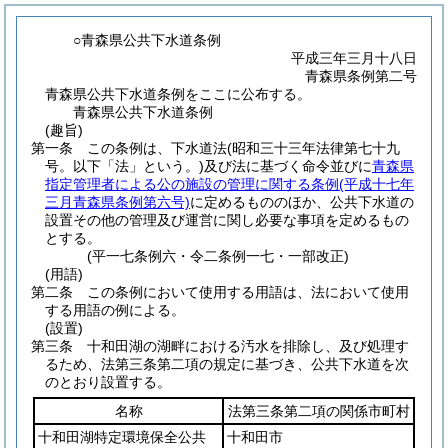
○青森県公共下水道条例
平成三年三月十八日
青森県条例第二号
青森県公共下水道条例をここに公布する。
青森県公共下水道条例
(趣旨)
第一条
この条例は、下水道法
(昭和三十三年法律第七十九
号。以下「法」という。)
及び法に基づく命令並びに
青森県
指定管理者による公の施設の管理に関する条例
(平成十七年
三月青森県条例第六号)
に定めるもののほか、公共下水道の
設置その他の管理及び運営に関し必要な事項を定めるもの
とする。
(平一七条例六・令二条例一七・一部改正)
(用語)
第二条
この条例において使用する用語は、法において使用
する用語の例による。
(設置)
第三条
十和田湖の湖畔における汚水を排除し、及び処理す
るため、法第三条第二項の規定に基づき、公共下水道を次
のとおり設置する。
名称
法第三条第二項の関係市町村
十和田湖特定環境保全公共
十和田市