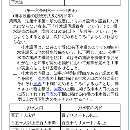
下水道
(平一六条例六一・一部改正)
(排水設備の接続方法及び内径等)
第四条
法第十条第一項の規定により排水設備を設置しなけ
ればならない者
(以下「排水設備設置者」という。)
は、排
水設備の新設、増設又は改築
(以下「新設等」という。)
を
しようとするときは、次に定めるところによらなければな
らない。
一
排水設備は、公共ます等
(公共下水道のますその他の排
水施設又は他の排水設備をいう。以下同じ。)
に、公共下
水道の施設の機能を妨げ、又はその施設を損傷するおそ
れがないと知事が認める箇所において知事が定める工事
の実施方法により固着させること。
二
排水管の内径は、知事が特別の理由があると認めた場
合を除き、
次の表
の上欄に掲げる排水人口の区分に応じ
それぞれ
同表
の下欄に定めるところによるものとし、排
水きょの断面積は、
同表
の上欄に掲げる排水人口の区分
に応じそれぞれ
同表
の下欄に掲げる内径の排水管と同程
度以上の流下能力のあるものとすること。
排水人口
排水管の内径
百五十人未満
百ミリメートル以上
百五十人以上三百人未満
百五十ミリメートル以上