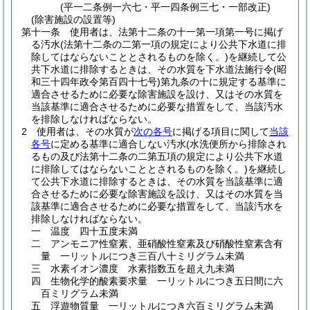
(平一二条例一六七・平一四条例三七・一部改正)
(除害施設の設置等)
第十一条
使用者は、法第十二条の十一第一項第一号に掲げ
る汚水
(法第十二条の二第一項の規定により公共下水道に排
除してはならないこととされるものを除く。)
を継続して公
共下水道に排除するときは、その水質を下水道法施行令
(昭
和三十四年政令第百四十七号)
第九条の十に規定する基準に
適合させるために必要な除害施設を設け、又はその水質を
当該基準に適合させるために必要な措置をして、当該汚水
を排除しなければならない。
2
使用者は、その水質が
次の各号
に掲げる項目に関して
当該
各号
に定める基準に適合しない汚水
(水洗便所から排除され
るもの及び法第十二条の二第五項の規定により公共下水道
に排除してはならないこととされるものを除く。)
を継続し
て公共下水道に排除するときは、その水質を当該基準に適
合させるために必要な除害施設を設け、又はその水質を当
該基準に適合させるために必要な措置をして、当該汚水を
排除しなければならない。
一
温度 四十五度未満
二
アンモニア性窒素、亜硝酸性窒素及び硝酸性窒素含有
量 一リットルにつき三百八十ミリグラム未満
三
水素イオン濃度 水素指数五を超え九未満
四
生物化学的酸素要求量 一リットルにつき五日間に六
百ミリグラム未満
五
浮遊物質量 一リットルにつき六百ミリグラム未満