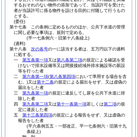
するおそれのない物件の添加であって、当該許可を受けた
者が当該許可に係る物件を設ける目的に付随して行うもの
とする。
(委任)
第十七条
この条例に定めるもののほか、公共下水道の管理
に関し必要な事項は、規則で定める。
(平一七条例六・旧第十八条繰上)
(過料)
第十八条
次の各号
の一に該当する者は、五万円以下の過料
に処する。
一
第五条第一項
又は
第八条第二項
の規定による確認を受
けないで排水設備等又は間接接続域外排水施設等の新設
等を行った者
二
第六条第一項
(
第八条第四項
において準用する場合を含
む。)
又は
第十二条
の規定による届出をせず、又は虚偽の
届出をした者
三
第九条第一項
の規定に違反してし尿を公共下水道に排
除した者
四
第九条第二項
又は
第十一条第一項
若しくは
第二項
の規
定に違反した者
五
第十三条第四項
の規定による報告をせず、又は虚偽の
報告をした者
(平六条例五五・一部改正、平一七条例六・旧第十九
条繰上)