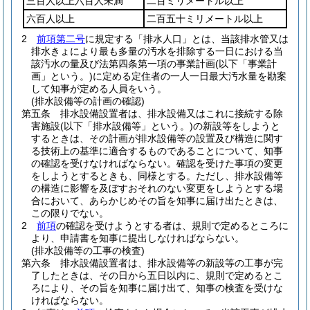
三百人以上六百人未満
二百ミリメートル以上
六百人以上
二百五十ミリメートル以上
2
前項第二号
に規定する「排水人口」とは、当該排水管又は
排水きょにより最も多量の汚水を排除する一日における当
該汚水の量及び法第四条第一項の事業計画
(以下「事業計
画」という。)
に定める定住者の一人一日最大汚水量を勘案
して知事が定める人員をいう。
(排水設備等の計画の確認)
第五条
排水設備設置者は、排水設備又はこれに接続する除
害施設
(以下「排水設備等」という。)
の新設等をしようと
するときは、その計画が排水設備等の設置及び構造に関す
る技術上の基準に適合するものであることについて、知事
の確認を受けなければならない。
確認を受けた事項の変更
をしようとするときも、同様とする。
ただし、排水設備等
の構造に影響を及ぼすおそれのない変更をしようとする場
合において、あらかじめその旨を知事に届け出たときは、
この限りでない。
2
前項
の確認を受けようとする者は、規則で定めるところに
より、申請書を知事に提出しなければならない。
(排水設備等の工事の検査)
第六条
排水設備設置者は、排水設備等の新設等の工事が完
了したときは、その日から五日以内に、規則で定めるとこ
ろにより、その旨を知事に届け出て、知事の検査を受けな
ければならない。