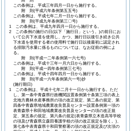
附
則
この条例は、平成三年四月一日から施行する。
附
則
(平成六年
条例第五五号)
この条例は、平成七年二月一日から施行する。
附
則
(平成九年
条例第三〇号)
1
この条例は、平成九年四月一日から施行する。
2
この条例の施行の日
(以下「施行日」という。)
の前日にお
いて公共下水道を使用し、かつ、施行日以後引き続き公共
下水道を使用する者の使用料で施行日以後最初に認定され
る排除汚水量に係るものについては、なお従前の例によ
る。
附
則
(平成一二年
条例第一六七号)
この条例は、平成十三年一月六日から施行する。
附
則
(平成一四年
条例第三七号)
この条例は、平成十四年四月一日から施行する。
附
則
(平成一六年
条例第六一号)
抄
(施行期日)
1
この条例は、平成十七年二月十一日から施行する。
ただ
し、第一条中青森県行政機関設置条例第十条第三項の表上
北地方農林水産事務所の項の改正規定、第二条の規定、第
四条中青森県地域農業改良普及センター設置条例第一項の
表青森県十和田地域農業改良普及センターの項の改正規
定、第五条の規定、第六条の規定
(表青森県立木造高等学校
の項及び青森県立森田養護学校の項の改正規定を除く。)
、
第七条中表青森県十和田警察署の項の改正規定及び次項の