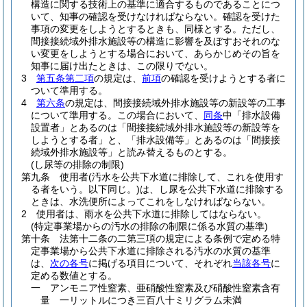
構造に関する技術上の基準に適合するものであることにつ
いて、知事の確認を受けなければならない。
確認を受けた
事項の変更をしようとするときも、同様とする。
ただし、
間接接続域外排水施設等の構造に影響を及ぼすおそれのな
い変更をしようとする場合において、あらかじめその旨を
知事に届け出たときは、この限りでない。
3
第五条第二項
の規定は、
前項
の確認を受けようとする者に
ついて準用する。
4
第六条
の規定は、間接接続域外排水施設等の新設等の工事
について準用する。
この場合において、
同条
中「排水設備
設置者」とあるのは「間接接続域外排水施設等の新設等を
しようとする者」と、「排水設備等」とあるのは「間接接
続域外排水施設等」と読み替えるものとする。
(し尿等の排除の制限)
第九条
使用者
(汚水を公共下水道に排除して、これを使用す
る者をいう。以下同じ。)
は、し尿を公共下水道に排除する
ときは、水洗便所によってこれをしなければならない。
2
使用者は、雨水を公共下水道に排除してはならない。
(特定事業場からの汚水の排除の制限に係る水質の基準)
第十条
法第十二条の二第三項の規定による条例で定める特
定事業場から公共下水道に排除される汚水の水質の基準
は、
次の各号
に掲げる項目について、それぞれ
当該各号
に
定める数値とする。
一
アンモニア性窒素、亜硝酸性窒素及び硝酸性窒素含有
量 一リットルにつき三百八十ミリグラム未満