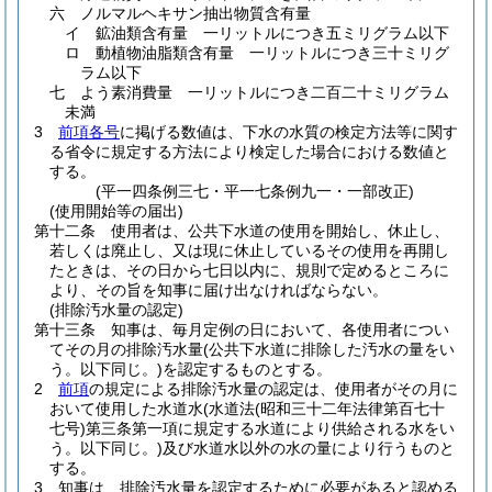
六
ノルマルヘキサン抽出物質含有量
イ
鉱油類含有量 一リットルにつき五ミリグラム以下
ロ
動植物油脂類含有量 一リットルにつき三十ミリグ
ラム以下
七
よう素消費量 一リットルにつき二百二十ミリグラム
未満
3
前項各号
に掲げる数値は、下水の水質の検定方法等に関す
る省令に規定する方法により検定した場合における数値と
する。
(平一四条例三七・平一七条例九一・一部改正)
(使用開始等の届出)
第十二条
使用者は、公共下水道の使用を開始し、休止し、
若しくは廃止し、又は現に休止しているその使用を再開し
たときは、その日から七日以内に、規則で定めるところに
より、その旨を知事に届け出なければならない。
(排除汚水量の認定)
第十三条
知事は、毎月定例の日において、各使用者につい
てその月の排除汚水量
(公共下水道に排除した汚水の量をい
う。以下同じ。)
を認定するものとする。
2
前項
の規定による排除汚水量の認定は、使用者がその月に
おいて使用した水道水
(水道法
(昭和三十二年法律第百七十
七号)
第三条第一項に規定する水道により供給される水をい
う。以下同じ。)
及び水道水以外の水の量により行うものと
する。
3
知事は、排除汚水量を認定するために必要があると認める