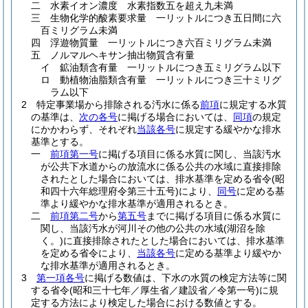
二
水素イオン濃度 水素指数五を超え九未満
三
生物化学的酸素要求量 一リットルにつき五日間に六
百ミリグラム未満
四
浮遊物質量 一リットルにつき六百ミリグラム未満
五
ノルマルヘキサン抽出物質含有量
イ
鉱油類含有量 一リットルにつき五ミリグラム以下
ロ
動植物油脂類含有量 一リットルにつき三十ミリグ
ラム以下
2
特定事業場から排除される汚水に係る
前項
に規定する水質
の基準は、
次の各号
に掲げる場合においては、
同項
の規定
にかかわらず、それぞれ
当該各号
に規定する緩やかな排水
基準とする。
一
前項第一号
に掲げる項目に係る水質に関し、当該汚水
が公共下水道からの放流水に係る公共の水域に直接排除
されたとした場合においては、排水基準を定める省令
(昭
和四十六年総理府令第三十五号)
により、
同号
に定める基
準より緩やかな排水基準が適用されるとき。
二
前項第二号
から
第五号
までに掲げる項目に係る水質に
関し、当該汚水が河川その他の公共の水域
(湖沼を除
く。)
に直接排除されたとした場合においては、排水基準
を定める省令により、
当該各号
に定める基準より緩やか
な排水基準が適用されるとき。
3
第一項各号
に掲げる数値は、下水の水質の検定方法等に関
する省令
(昭和三十七年／厚生省／建設省／令第一号)
に規
定する方法により検定した場合における数値とする。