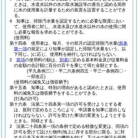
ときは、水道水以外の水の取水施設等の適当と認める箇所
に水の使用量を計量するための装置を設置することができ
る。
4
知事は、排除汚水量を認定するために必要な限度におい
て、使用者に対し、水道水及び水道水以外の水の使用に関
し必要な報告を求めることができる。
(使用料)
第十四条
使用者は、毎月、その前月の認定排除汚水量
(
前条
第一項
の規定により知事が認定した排除汚水量をいう。以
下同じ。)
に応じ、使用料を納付しなければならない。
2
前項
の使用料の額は、
別表
に定める基本料金及び従量料金
の金額の合計額に百分の百十を乗じて得た金額とする。
(平九条例三〇・平二六条例四五・平三一条例四〇・
一部改正)
(使用料の減免又は徴収猶予)
第十五条
知事は、特別の理由があると認めたときは、使用
料の減免又は徴収猶予をすることができる。
(行為の許可)
第十六条
法第二十四条第一項の許可を受けようとする者
は、規則で定めるところにより、申請書を知事に提出しな
ければならない。
許可を受けた事項の変更をしようとする
ときも、同様とする。
2
法第二十四条第一項の条例で定める軽微な変更は、同項の
許可を受けて設けた物件
(地上に存する部分に限る。)
に対
する公共下水道の施設の機能を妨げ、又はその施設を損傷