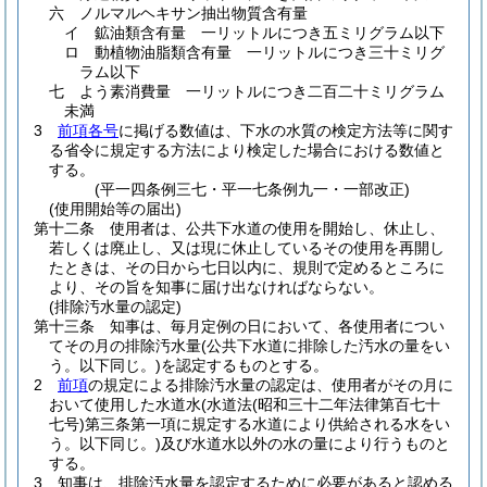
六
ノルマルヘキサン抽出物質含有量
イ
鉱油類含有量 一リットルにつき五ミリグラム以下
ロ
動植物油脂類含有量 一リットルにつき三十ミリグ
ラム以下
七
よう素消費量 一リットルにつき二百二十ミリグラム
未満
3
前項各号
に掲げる数値は、下水の水質の検定方法等に関す
る省令に規定する方法により検定した場合における数値と
する。
(平一四条例三七・平一七条例九一・一部改正)
(使用開始等の届出)
第十二条
使用者は、公共下水道の使用を開始し、休止し、
若しくは廃止し、又は現に休止しているその使用を再開し
たときは、その日から七日以内に、規則で定めるところに
より、その旨を知事に届け出なければならない。
(排除汚水量の認定)
第十三条
知事は、毎月定例の日において、各使用者につい
てその月の排除汚水量
(公共下水道に排除した汚水の量をい
う。以下同じ。)
を認定するものとする。
2
前項
の規定による排除汚水量の認定は、使用者がその月に
おいて使用した水道水
(水道法
(昭和三十二年法律第百七十
七号)
第三条第一項に規定する水道により供給される水をい
う。以下同じ。)
及び水道水以外の水の量により行うものと
する。
3
知事は、排除汚水量を認定するために必要があると認める