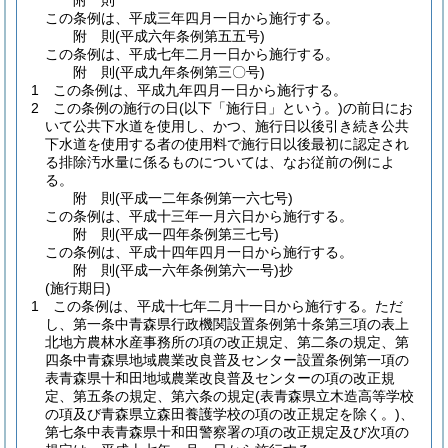
附
則
この条例は、平成三年四月一日から施行する。
附
則
(平成六年
条例第五五号)
この条例は、平成七年二月一日から施行する。
附
則
(平成九年
条例第三〇号)
1
この条例は、平成九年四月一日から施行する。
2
この条例の施行の日
(以下「施行日」という。)
の前日にお
いて公共下水道を使用し、かつ、施行日以後引き続き公共
下水道を使用する者の使用料で施行日以後最初に認定され
る排除汚水量に係るものについては、なお従前の例によ
る。
附
則
(平成一二年
条例第一六七号)
この条例は、平成十三年一月六日から施行する。
附
則
(平成一四年
条例第三七号)
この条例は、平成十四年四月一日から施行する。
附
則
(平成一六年
条例第六一号)
抄
(施行期日)
1
この条例は、平成十七年二月十一日から施行する。
ただ
し、第一条中青森県行政機関設置条例第十条第三項の表上
北地方農林水産事務所の項の改正規定、第二条の規定、第
四条中青森県地域農業改良普及センター設置条例第一項の
表青森県十和田地域農業改良普及センターの項の改正規
定、第五条の規定、第六条の規定
(表青森県立木造高等学校
の項及び青森県立森田養護学校の項の改正規定を除く。)
、
第七条中表青森県十和田警察署の項の改正規定及び次項の