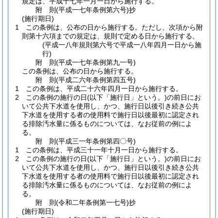
規定は、平成十七年一月一日から施行する。
附
則
(平成一七年
条例第六号)
抄
(施行期日)
1
この条例は、公布の日から施行する。
ただし、次項から附
則第十六項までの規定は、規則で定める日から施行する。
(平成一八年規則第六号で平成一八年四月一日から施
行)
附
則
(平成一七年
条例第九一号)
この条例は、公布の日から施行する。
附
則
(平成二六年
条例第四五号)
1
この条例は、平成二十六年四月一日から施行する。
2
この条例の施行の日
(以下「施行日」という。)
の前日にお
いて公共下水道を使用し、かつ、施行日以後引き続き公共
下水道を使用する者の使用料で施行日以後最初に認定され
る排除汚水量に係るものについては、なお従前の例によ
る。
附
則
(平成三一年
条例第四〇号)
1
この条例は、平成三十一年十月一日から施行する。
2
この条例の施行の日
(以下「施行日」という。)
の前日にお
いて公共下水道を使用し、かつ、施行日以後引き続き公共
下水道を使用する者の使用料で施行日以後最初に認定され
る排除汚水量に係るものについては、なお従前の例によ
る。
附
則
(令和二年
条例第一七号)
抄
(施行期日)