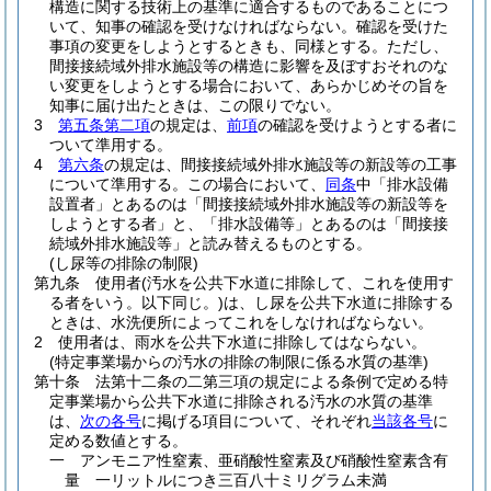
構造に関する技術上の基準に適合するものであることにつ
いて、知事の確認を受けなければならない。
確認を受けた
事項の変更をしようとするときも、同様とする。
ただし、
間接接続域外排水施設等の構造に影響を及ぼすおそれのな
い変更をしようとする場合において、あらかじめその旨を
知事に届け出たときは、この限りでない。
3
第五条第二項
の規定は、
前項
の確認を受けようとする者に
ついて準用する。
4
第六条
の規定は、間接接続域外排水施設等の新設等の工事
について準用する。
この場合において、
同条
中「排水設備
設置者」とあるのは「間接接続域外排水施設等の新設等を
しようとする者」と、「排水設備等」とあるのは「間接接
続域外排水施設等」と読み替えるものとする。
(し尿等の排除の制限)
第九条
使用者
(汚水を公共下水道に排除して、これを使用す
る者をいう。以下同じ。)
は、し尿を公共下水道に排除する
ときは、水洗便所によってこれをしなければならない。
2
使用者は、雨水を公共下水道に排除してはならない。
(特定事業場からの汚水の排除の制限に係る水質の基準)
第十条
法第十二条の二第三項の規定による条例で定める特
定事業場から公共下水道に排除される汚水の水質の基準
は、
次の各号
に掲げる項目について、それぞれ
当該各号
に
定める数値とする。
一
アンモニア性窒素、亜硝酸性窒素及び硝酸性窒素含有
量 一リットルにつき三百八十ミリグラム未満