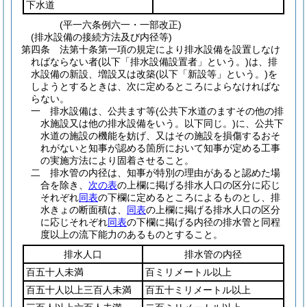
下水道
(平一六条例六一・一部改正)
(排水設備の接続方法及び内径等)
第四条
法第十条第一項の規定により排水設備を設置しなけ
ればならない者
(以下「排水設備設置者」という。)
は、排
水設備の新設、増設又は改築
(以下「新設等」という。)
を
しようとするときは、次に定めるところによらなければな
らない。
一
排水設備は、公共ます等
(公共下水道のますその他の排
水施設又は他の排水設備をいう。以下同じ。)
に、公共下
水道の施設の機能を妨げ、又はその施設を損傷するおそ
れがないと知事が認める箇所において知事が定める工事
の実施方法により固着させること。
二
排水管の内径は、知事が特別の理由があると認めた場
合を除き、
次の表
の上欄に掲げる排水人口の区分に応じ
それぞれ
同表
の下欄に定めるところによるものとし、排
水きょの断面積は、
同表
の上欄に掲げる排水人口の区分
に応じそれぞれ
同表
の下欄に掲げる内径の排水管と同程
度以上の流下能力のあるものとすること。
排水人口
排水管の内径
百五十人未満
百ミリメートル以上
百五十人以上三百人未満
百五十ミリメートル以上