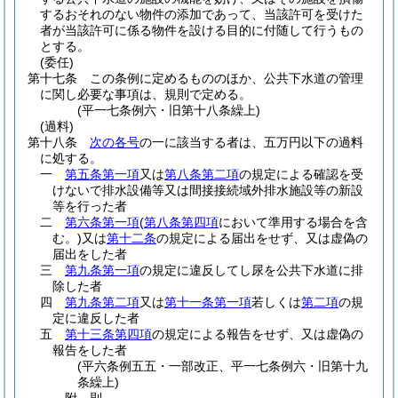
するおそれのない物件の添加であって、当該許可を受けた
者が当該許可に係る物件を設ける目的に付随して行うもの
とする。
(委任)
第十七条
この条例に定めるもののほか、公共下水道の管理
に関し必要な事項は、規則で定める。
(平一七条例六・旧第十八条繰上)
(過料)
第十八条
次の各号
の一に該当する者は、五万円以下の過料
に処する。
一
第五条第一項
又は
第八条第二項
の規定による確認を受
けないで排水設備等又は間接接続域外排水施設等の新設
等を行った者
二
第六条第一項
(
第八条第四項
において準用する場合を含
む。)
又は
第十二条
の規定による届出をせず、又は虚偽の
届出をした者
三
第九条第一項
の規定に違反してし尿を公共下水道に排
除した者
四
第九条第二項
又は
第十一条第一項
若しくは
第二項
の規
定に違反した者
五
第十三条第四項
の規定による報告をせず、又は虚偽の
報告をした者
(平六条例五五・一部改正、平一七条例六・旧第十九
条繰上)