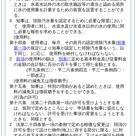
ときは、水道水以外の水の取水施設等の適当と認める箇所
に水の使用量を計量するための装置を設置することができ
る。
4
知事は、排除汚水量を認定するために必要な限度におい
て、使用者に対し、水道水及び水道水以外の水の使用に関
し必要な報告を求めることができる。
(使用料)
第十四条
使用者は、毎月、その前月の認定排除汚水量
(
前条
第一項
の規定により知事が認定した排除汚水量をいう。以
下同じ。)
に応じ、使用料を納付しなければならない。
2
前項
の使用料の額は、
別表
に定める基本料金及び従量料金
の金額の合計額に百分の百十を乗じて得た金額とする。
(平九条例三〇・平二六条例四五・平三一条例四〇・
一部改正)
(使用料の減免又は徴収猶予)
第十五条
知事は、特別の理由があると認めたときは、使用
料の減免又は徴収猶予をすることができる。
(行為の許可)
第十六条
法第二十四条第一項の許可を受けようとする者
は、規則で定めるところにより、申請書を知事に提出しな
ければならない。
許可を受けた事項の変更をしようとする
ときも、同様とする。
2
法第二十四条第一項の条例で定める軽微な変更は、同項の
許可を受けて設けた物件
(地上に存する部分に限る。)
に対
する公共下水道の施設の機能を妨げ、又はその施設を損傷