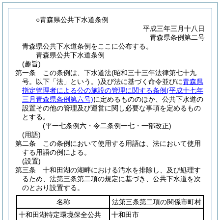
○青森県公共下水道条例
平成三年三月十八日
青森県条例第二号
青森県公共下水道条例をここに公布する。
青森県公共下水道条例
(趣旨)
第一条
この条例は、下水道法
(昭和三十三年法律第七十九
号。以下「法」という。)
及び法に基づく命令並びに
青森県
指定管理者による公の施設の管理に関する条例
(平成十七年
三月青森県条例第六号)
に定めるもののほか、公共下水道の
設置その他の管理及び運営に関し必要な事項を定めるもの
とする。
(平一七条例六・令二条例一七・一部改正)
(用語)
第二条
この条例において使用する用語は、法において使用
する用語の例による。
(設置)
第三条
十和田湖の湖畔における汚水を排除し、及び処理す
るため、法第三条第二項の規定に基づき、公共下水道を次
のとおり設置する。
名称
法第三条第二項の関係市町村
十和田湖特定環境保全公共
十和田市