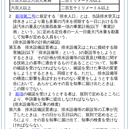
三百人以上六百人未満
二百ミリメートル以上
六百人以上
二百五十ミリメートル以上
2
前項第二号
に規定する「排水人口」とは、当該排水管又は
排水きょにより最も多量の汚水を排除する一日における当
該汚水の量及び法第四条第一項の事業計画
(以下「事業計
画」という。)
に定める定住者の一人一日最大汚水量を勘案
して知事が定める人員をいう。
(排水設備等の計画の確認)
第五条
排水設備設置者は、排水設備又はこれに接続する除
害施設
(以下「排水設備等」という。)
の新設等をしようと
するときは、その計画が排水設備等の設置及び構造に関す
る技術上の基準に適合するものであることについて、知事
の確認を受けなければならない。
確認を受けた事項の変更
をしようとするときも、同様とする。
ただし、排水設備等
の構造に影響を及ぼすおそれのない変更をしようとする場
合において、あらかじめその旨を知事に届け出たときは、
この限りでない。
2
前項
の確認を受けようとする者は、規則で定めるところに
より、申請書を知事に提出しなければならない。
(排水設備等の工事の検査)
第六条
排水設備設置者は、排水設備等の新設等の工事が完
了したときは、その日から五日以内に、規則で定めるとこ
ろにより、その旨を知事に届け出て、知事の検査を受けな
ければならない。