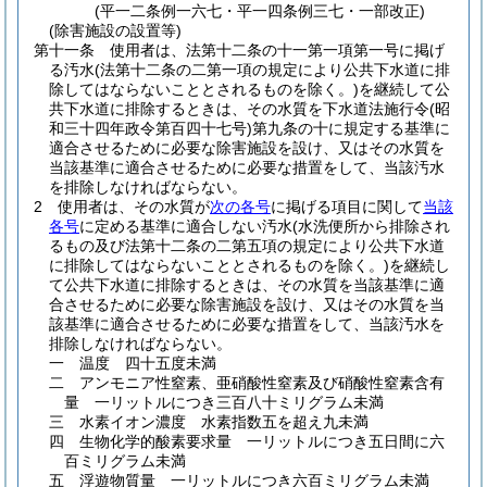
(平一二条例一六七・平一四条例三七・一部改正)
(除害施設の設置等)
第十一条
使用者は、法第十二条の十一第一項第一号に掲げ
る汚水
(法第十二条の二第一項の規定により公共下水道に排
除してはならないこととされるものを除く。)
を継続して公
共下水道に排除するときは、その水質を下水道法施行令
(昭
和三十四年政令第百四十七号)
第九条の十に規定する基準に
適合させるために必要な除害施設を設け、又はその水質を
当該基準に適合させるために必要な措置をして、当該汚水
を排除しなければならない。
2
使用者は、その水質が
次の各号
に掲げる項目に関して
当該
各号
に定める基準に適合しない汚水
(水洗便所から排除され
るもの及び法第十二条の二第五項の規定により公共下水道
に排除してはならないこととされるものを除く。)
を継続し
て公共下水道に排除するときは、その水質を当該基準に適
合させるために必要な除害施設を設け、又はその水質を当
該基準に適合させるために必要な措置をして、当該汚水を
排除しなければならない。
一
温度 四十五度未満
二
アンモニア性窒素、亜硝酸性窒素及び硝酸性窒素含有
量 一リットルにつき三百八十ミリグラム未満
三
水素イオン濃度 水素指数五を超え九未満
四
生物化学的酸素要求量 一リットルにつき五日間に六
百ミリグラム未満
五
浮遊物質量 一リットルにつき六百ミリグラム未満