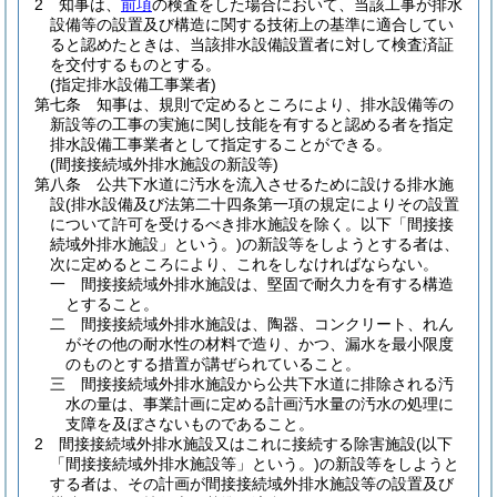
2
知事は、
前項
の検査をした場合において、当該工事が排水
設備等の設置及び構造に関する技術上の基準に適合してい
ると認めたときは、当該排水設備設置者に対して検査済証
を交付するものとする。
(指定排水設備工事業者)
第七条
知事は、規則で定めるところにより、排水設備等の
新設等の工事の実施に関し技能を有すると認める者を指定
排水設備工事業者として指定することができる。
(間接接続域外排水施設の新設等)
第八条
公共下水道に汚水を流入させるために設ける排水施
設
(排水設備及び法第二十四条第一項の規定によりその設置
について許可を受けるべき排水施設を除く。以下「間接接
続域外排水施設」という。)
の新設等をしようとする者は、
次に定めるところにより、これをしなければならない。
一
間接接続域外排水施設は、堅固で耐久力を有する構造
とすること。
二
間接接続域外排水施設は、陶器、コンクリート、れん
がその他の耐水性の材料で造り、かつ、漏水を最小限度
のものとする措置が講ぜられていること。
三
間接接続域外排水施設から公共下水道に排除される汚
水の量は、事業計画に定める計画汚水量の汚水の処理に
支障を及ぼさないものであること。
2
間接接続域外排水施設又はこれに接続する除害施設
(以下
「間接接続域外排水施設等」という。)
の新設等をしようと
する者は、その計画が間接接続域外排水施設等の設置及び