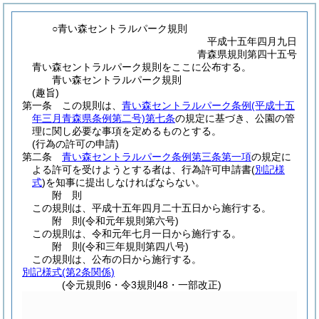
○青い森セントラルパーク規則
平成十五年四月九日
青森県規則第四十五号
青い森セントラルパーク規則をここに公布する。
青い森セントラルパーク規則
(趣旨)
第一条
この規則は、
青い森セントラルパーク条例
(平成十五
年三月青森県条例第二号)
第七条
の規定に基づき、公園の管
理に関し必要な事項を定めるものとする。
(行為の許可の申請)
第二条
青い森セントラルパーク条例第三条第一項
の規定に
よる許可を受けようとする者は、行為許可申請書
(
別記様
式
)
を知事に提出しなければならない。
附
則
この規則は、平成十五年四月二十五日から施行する。
附
則
(令和元年
規則第六号)
この規則は、令和元年七月一日から施行する。
附
則
(令和三年
規則第四八号)
この規則は、公布の日から施行する。
別記様式
(第2条関係)
(令元規則6・令3規則48・一部改正)