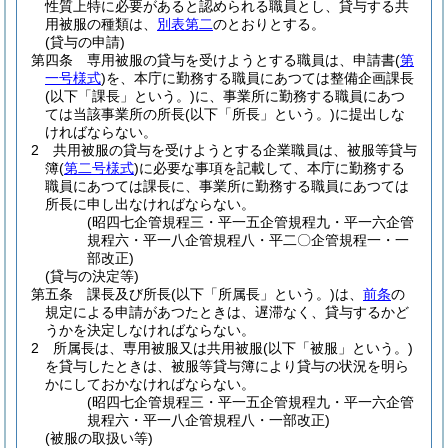
性質上特に必要があると認められる職員とし、貸与する共
用被服の種類は、
別表第二
のとおりとする。
(貸与の申請)
第四条
専用被服の貸与を受けようとする職員は、申請書
(
第
一号様式
)
を、本庁に勤務する職員にあつては整備企画課長
(以下「課長」という。)
に、事業所に勤務する職員にあつ
ては当該事業所の所長
(以下「所長」という。)
に提出しな
ければならない。
2
共用被服の貸与を受けようとする企業職員は、被服等貸与
簿
(
第二号様式
)
に必要な事項を記載して、本庁に勤務する
職員にあつては課長に、事業所に勤務する職員にあつては
所長に申し出なければならない。
(昭四七企管規程三・平一五企管規程九・平一六企管
規程六・平一八企管規程八・平二〇企管規程一・一
部改正)
(貸与の決定等)
第五条
課長及び所長
(以下「所属長」という。)
は、
前条
の
規定による申請があつたときは、遅滞なく、貸与するかど
うかを決定しなければならない。
2
所属長は、専用被服又は共用被服
(以下「被服」という。)
を貸与したときは、被服等貸与簿により貸与の状況を明ら
かにしておかなければならない。
(昭四七企管規程三・平一五企管規程九・平一六企管
規程六・平一八企管規程八・一部改正)
(被服の取扱い等)