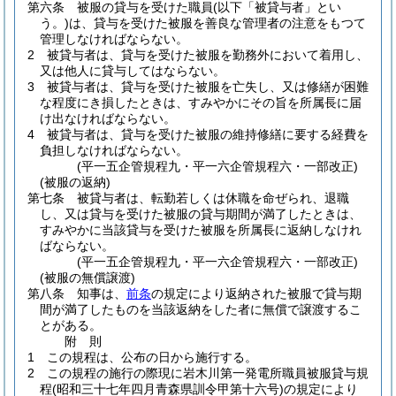
第六条
被服の貸与を受けた職員
(以下「被貸与者」とい
う。)
は、貸与を受けた被服を善良な管理者の注意をもつて
管理しなければならない。
2
被貸与者は、貸与を受けた被服を勤務外において着用し、
又は他人に貸与してはならない。
3
被貸与者は、貸与を受けた被服を亡失し、又は修繕が困難
な程度にき損したときは、すみやかにその旨を所属長に届
け出なければならない。
4
被貸与者は、貸与を受けた被服の維持修繕に要する経費を
負担しなければならない。
(平一五企管規程九・平一六企管規程六・一部改正)
(被服の返納)
第七条
被貸与者は、転勤若しくは休職を命ぜられ、退職
し、又は貸与を受けた被服の貸与期間が満了したときは、
すみやかに当該貸与を受けた被服を所属長に返納しなけれ
ばならない。
(平一五企管規程九・平一六企管規程六・一部改正)
(被服の無償譲渡)
第八条
知事は、
前条
の規定により返納された被服で貸与期
間が満了したものを当該返納をした者に無償で譲渡するこ
とがある。
附
則
1
この規程は、公布の日から施行する。
2
この規程の施行の際現に岩木川第一発電所職員被服貸与規
程
(昭和三十七年四月青森県訓令甲第十六号)
の規定により