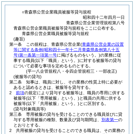
○青森県公営企業職員被服等貸与規程
昭和四十二年四月一日
青森県公営企業管理規程第八号
青森県公営企業職員被服等貸与規程をここに公布する。
青森県公営企業職員被服等貸与規程
(趣旨)
第一条
この規程は、青森県公営企業
(
青森県公営企業の設置
等に関する条例
(昭和四十一年十二月青森県条例第八十五
号)
第一条第一項第一号
に掲げるものをいう。)
の業務に従
事する職員
(以下「職員」という。)
に対する被服等の貸与
について必要な事項を定めるものとする。
(平一八企管規程八・令四企管規程三・一部改正)
(被服等の貸与)
第二条
知事は、職員に対し、その業務の性質上特に必要が
あると認めるときは、被服等を貸与する。
2
前項
の規定により貸与する被服等は、職員の専用に供する
被服等
(以下「専用被服」という。)
と職員の共用に供する
被服等
(以下「共用被服」という。)
とに区別する。
(貸与対象職員等)
第三条
専用被服の貸与を受けることのできる職員並びに貸
与する専用被服の種類、数量及び貸与期間は、
別表第一
の
とおりとする。
2
共用被服の貸与を受けることのできる職員は、その業務の