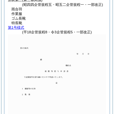
別表第二
(第三条関係)
(昭四四企管規程五・昭五二企管規程一・一部改正)
雨合羽
作業服
ゴム長靴
特長靴
第1号様式
(平18企管規程8・令3企管規程5・一部改正)