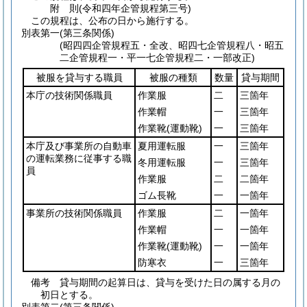
附
則
(令和四年
企管規程第三号)
この規程は、公布の日から施行する。
別表第一
(第三条関係)
(昭四四企管規程五・全改、昭四七企管規程八・昭五
二企管規程一・平一七企管規程二・一部改正)
被服を貸与する職員
被服の種類
数量
貸与期間
本庁の技術関係職員
作業服
二
三箇年
作業帽
一
三箇年
作業靴
(運動靴)
一
三箇年
本庁及び事業所の自動車
夏用運転服
一
三箇年
の運転業務に従事する職
冬用運転服
一
三箇年
員
作業服
二
二箇年
ゴム長靴
一
一箇年
事業所の技術関係職員
作業服
二
一箇年
作業帽
一
一箇年
作業靴
(運動靴)
一
一箇年
防寒衣
一
三箇年
備考 貸与期間の起算日は、貸与を受けた日の属する月の
初日とする。