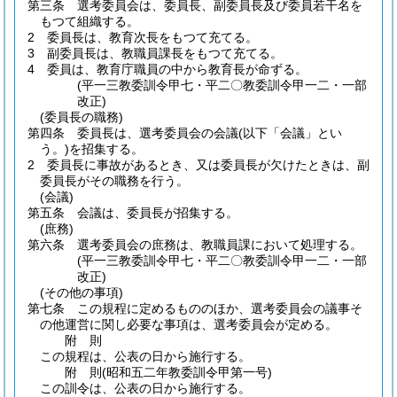
第三条
選考委員会は、委員長、副委員長及び委員若干名を
もつて組織する。
2
委員長は、教育次長をもつて充てる。
3
副委員長は、教職員課長をもつて充てる。
4
委員は、教育庁職員の中から教育長が命ずる。
(平一三教委訓令甲七・平二〇教委訓令甲一二・一部
改正)
(委員長の職務)
第四条
委員長は、選考委員会の会議
(以下「会議」とい
う。)
を招集する。
2
委員長に事故があるとき、又は委員長が欠けたときは、副
委員長がその職務を行う。
(会議)
第五条
会議は、委員長が招集する。
(庶務)
第六条
選考委員会の庶務は、教職員課において処理する。
(平一三教委訓令甲七・平二〇教委訓令甲一二・一部
改正)
(その他の事項)
第七条
この規程に定めるもののほか、選考委員会の議事そ
の他運営に関し必要な事項は、選考委員会が定める。
附
則
この規程は、公表の日から施行する。
附
則
(昭和五二年
教委訓令甲第一号)
この訓令は、公表の日から施行する。