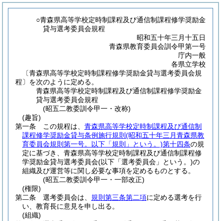
○青森県高等学校定時制課程及び通信制課程修学奨励金
貸与選考委員会規程
昭和五十年三月十五日
青森県教育委員会訓令甲第一号
庁内一般
各県立学校
〔青森県高等学校定時制課程修学奨励金貸与選考委員会規
程〕を次のように定める。
青森県高等学校定時制課程及び通信制課程修学奨励金
貸与選考委員会規程
(昭五二教委訓令甲一・改称)
(趣旨)
第一条
この規程は、
青森県高等学校定時制課程及び通信制
課程修学奨励金貸与条例施行規則
(昭和五十年三月青森県教
育委員会規則第一号。以下「規則」という。)
第十四条
の規
定に基づき、青森県高等学校定時制課程及び通信制課程修
学奨励金貸与選考委員会
(以下「選考委員会」という。)
の
組織及び運営等に関し必要な事項を定めるものとする。
(昭五二教委訓令甲一・一部改正)
(権限)
第二条
選考委員会は、
規則第三条第二項
に定める選考を行
い、教育長に意見を申し出る。
(組織)