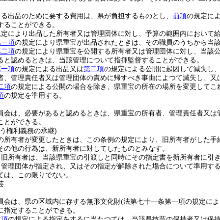
よる出品のために要する費用は、県が負担するものとし、
前項
の規定に
することができる。
規定により出品した所有者又は管理団体に対し、予算の範囲内において
第一項
の規定により県重宝が出品されたときは、その職員のうちから当
第二項
の規定により県重宝を公開する所有者又は管理団体に対し、当該
ると認めるときは、当該管理について指揮監督することができる。
第一項
の規定による出品又は
第二項
の規定による公開に起因して滅失し
者、管理責任者又は管理団体の責めに帰すべき事由によつて滅失し、又
二項
の規定による公開の場合を除き、県重宝の所在の場所を変更してこ
項
の規定を準用する。
員会は、必要があると認めるときは、県重宝の所有者、管理責任者又は
ことができる。
う権利義務の承継)
の所有者が変更したときは、この条例の規定により、旧所有者がした手
その他の行為は、新所有者に対してしたものとみなす。
、旧所有者は、当該県重宝の引渡しと同時にその指定書を新所有者に引
、管理団体が指定され、又はその指定が解除された場合について準用す
ては、この限りでない。
芸
員会は、県の区域内に存する無形文化財
(法第七十一条第一項の規定に
に指定することができる。
前項
の規定による指定をするに当たつては、当該県技芸の保持者又は保