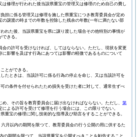
又は修理が行われた後当該県重宝の管理又は修理のため自己の費し
用負担に係る管理又は修理を施した県重宝につき教育委員会が定め
宝の譲渡の時までの年数を控除した残余の年数
(一年に満たない部
行われた後、当該県重宝を県に譲り渡した場合その他特別の事情が
ができる。
員会の許可を受けなければ、してはならない。
ただし、現状を変更
存に影響を及ぼす行為にあつては影響の軽微であるものについて
。
ることができる。
反したときは、当該許可に係る行為の停止を命じ、又は当該許可を
許可の条件を付せられたため損失を受けた者に対して、通常生ずべ
じめ、その旨を教育委員会に届け出なければならない。
ただし、
第
定による許可を受けて修理を行う場合には、この限りでない。
る県重宝の修理に関し技術的な指導及び助言をすることができる。
、六月以内の期間を限つて、教育委員会の行う公開の用に供するた
内の期間を限つて、当該県重宝を公開すべきことを勧告すること