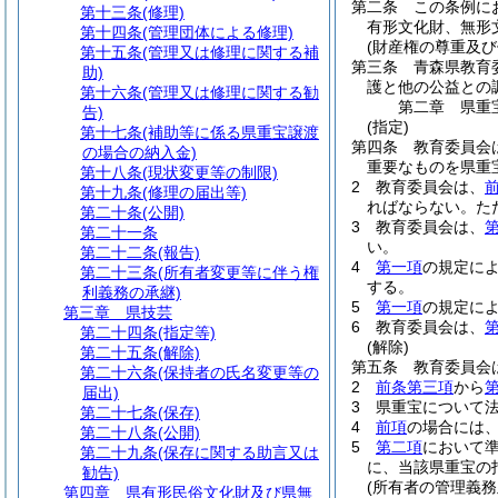
第二条
この条例に
第十三条
(修理)
有形文化財、無形
第十四条
(管理団体による修理)
(財産権の尊重及び
第十五条
(管理又は修理に関する補
第三条
青森県教育
助)
護と他の公益との
第十六条
(管理又は修理に関する勧
第二章
県重
告)
(指定)
第十七条
(補助等に係る県重宝譲渡
第四条
教育委員会
の場合の納入金)
重要なものを県重
第十八条
(現状変更等の制限)
2
教育委員会は、
第十九条
(修理の届出等)
ればならない。
た
第二十条
(公開)
3
教育委員会は、
第二十一条
い。
第二十二条
(報告)
4
第一項
の規定に
第二十三条
(所有者変更等に伴う権
する。
利義務の承継)
5
第一項
の規定に
第三章
県技芸
6
教育委員会は、
第二十四条
(指定等)
(解除)
第二十五条
(解除)
第五条
教育委員会
第二十六条
(保持者の氏名変更等の
2
前条第三項
から
届出)
3
県重宝について
第二十七条
(保存)
4
前項
の場合には
第二十八条
(公開)
5
第二項
において
第二十九条
(保存に関する助言又は
に、当該県重宝の
勧告)
(所有者の管理義務
第四章
県有形民俗文化財及び県無