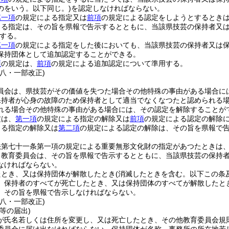
のをいう。以下同じ。)
を認定しなければならない。
第一項
の規定による指定又は
前項
の規定による認定をしようとするとき
よる指定は、その旨を県報で告示するとともに、当該県技芸の保持者又
する。
第一項
の規定による指定をした後においても、当該県技芸の保持者又は
保持団体として追加認定することができる。
項
の規定は、
前項
の規定による追加認定について準用する。
八・一部改正)
員会は、県技芸がその価値を失つた場合その他特殊の事由がある場合に
保持者が心身の故障のため保持者として適当でなくなつたと認められる
れる場合その他特殊の事由がある場合には、その認定を解除することが
定は、
第一項
の規定による指定の解除又は
前項
の規定による認定の解除
よる指定の解除又は
第二項
の規定による認定の解除は、その旨を県報で
法第七十一条第一項の規定による重要無形文化財の指定があつたときは
、教育委員会は、その旨を県報で告示するとともに、当該県技芸の保持
なければならない。
たとき、又は保持団体が解散したとき
(消滅したときを含む。以下この条
、保持者のすべてが死亡したとき、又は保持団体のすべてが解散したと
、その旨を県報で告示しなければならない。
八・一部改正)
等の届出)
が氏名若しくは住所を変更し、又は死亡したとき、その他教育委員会規