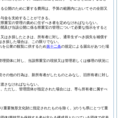
よる公開のために要する費用は、予算の範囲内においてその全部又
給与金を支給することができる。
該県重宝の管理の責めに任ずべき者を定めなければならない。
公開及び当該公開に係る県重宝の管理について必要な指示をすると
、又はき損したときは、所有者に対し、通常生ずべき損失を補償す
はき損した場合は、この限りでない。
れを公衆の観覧に供するため
第十二条
の規定による届出があつた場
管理団体に対し、当該県重宝の現状又は管理若しくは修理の状況に
続その他の行為は、新所有者がしたものとみなし、旧所有者に対し
き渡さなければならない。
る。
ただし、管理団体が指定された場合には、専ら所有者に属すべ
より重要無形文化財に指定されたものを除く。)
のうち県にとつて重
持団体
(県技芸を保持する者が主たる構成員となつている団体で代表