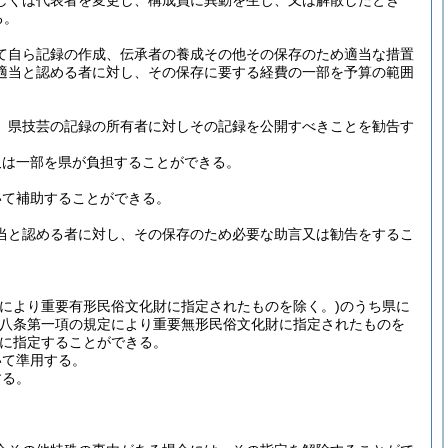
しくは代表者を変更し、構成員に異動を生じ、又は解散したとき
る。
て自ら記録の作成、伝承者の養成その他その保存のため適当な措置
適当と認める者に対し、その保存に要する経費の一部を予算の範囲
、県技芸の記録の所有者に対しその記録を公開すべきことを勧告す
又は一部を県が負担することができる。
いて補助することができる。
当と認める者に対し、その保存のため必要な助言又は勧告をするこ
定により重要有形民俗文化財に指定されたものを除く。)
のうち県に
十八条第一項の規定により重要無形民俗文化財に指定されたものを
に指定することができる。
いて準用する。
する。