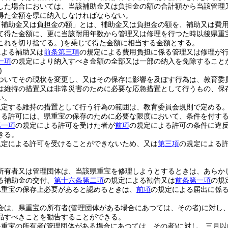
した場合においては、当該補助金又は負担金の額の合計額から当該管理
得た金額を県に納入しなければならない。
「補助金又は負担金の額」とは、補助金又は負担金の額を、補助又は費
て得た金額に、更に当該耐用年数から管理又は修理を行つた時以後県重
これを切り捨てる。)
を乗じて得た金額に相当する金額とする。
による補助又は
前条第三項
の規定による費用負担に係る管理又は修理が
一項
の規定により納入すべき金額の全部又は一部の納入を免除すること
)
ついてその現状を変更し、又はその保存に影響を及ぼす行為は、教育委
は維持の措置又は非常災害のために必要な応急措置として行うもの、保
い。
規定する維持の措置として行う行為の範囲は、教育委員会規則で定める
よる許可には、県重宝の保存のために必要な限度において、条件を付す
第一項
の規定による許可を受けた者が
前項
の規定による許可の条件に違
きる。
規定による許可を受けることができないため、又は
第三項
の規定による
。
所有者又は管理団体は、当該県重宝を修理しようとするときは、あらか
る補助金の交付、
第十六条第二項
の規定による勧告又は
前条第一項
の規
県重宝の保存上必要があると認めるときは、
前項
の規定による届出に係
会は、県重宝の所有者
(管理団体がある場合にあつては、その者)
に対し
品すべきことを勧告することができる。
県重宝の所有者
(管理団体がある場合にあつては、その者)
に対し、三月以