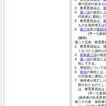
者の定めのあるも
3
教育委員会は、
4
第一項
の規定に
代表者)
に通知して
5
教育委員会は、
ものを保持者又は
6
第三項
及び
第四
(平一七条例
(解除)
第二十五条
教育委
2
教育委員会は、
くなつたと認めら
3
前条第三項
の規
4
第一項
の規定に
知してする。
5
県技芸について
6
前項
の場合には
の代表者に通知し
7
保持者が死亡し
除されたものとし
は、教育委員会は
(平一七条例
(保持者の氏名変更
第二十六条
保持者