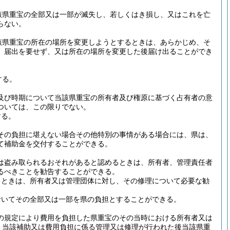
該県重宝の全部又は一部が滅失し、若しくはき損し、又はこれを亡
らない。
該県重宝の所在の場所を変更しようとするときは、あらかじめ、そ
、届出を要せず、又は所在の場所を変更した後届け出ることができ
する。
及び時期について当該県重宝の所有者及び権原に基づく占有者の意
ついては、この限りでない。
する。
その負担に堪えない場合その他特別の事情がある場合には、県は、
て補助金を交付することができる。
は盗み取られるおそれがあると認めるときは、所有者、管理責任者
るべきことを勧告することができる。
るときは、所有者又は管理団体に対し、その修理について必要な勧
おいてその全部又は一部を県の負担とすることができる。
の規定により費用を負担した県重宝のその当時における所有者又は
、当該補助又は費用負担に係る管理又は修理が行われた後当該県重