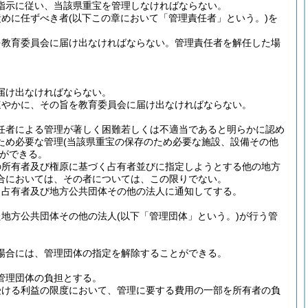
指示に従い、当該県重宝を管理しなければならない。
責めに任ずべき者
(以下この章において「管理責任者」という。)
を
を教育委員会に届け出なければならない。
管理責任者を解任した場
届け出なければならない。
速やかに、その旨を教育委員会に届け出なければならない。
任者による管理が著しく困難若しくは不適当であると明らかに認め
ため必要な管理
(当該県重宝の保存のため必要な施設、設備その他
ができる。
の所有者及び権原に基づく占有者並びに指定しようとする他の地方
合においては、その者については、この限りでない。
、占有者及び地方公共団体その他の法人に通知してする。
た地方公共団体その他の法人
(以下「管理団体」という。)
が行う管
場合には、管理団体の指定を解除することができる。
管理団体の負担とする。
受ける利益の限度において、管理に要する費用の一部を所有者の負