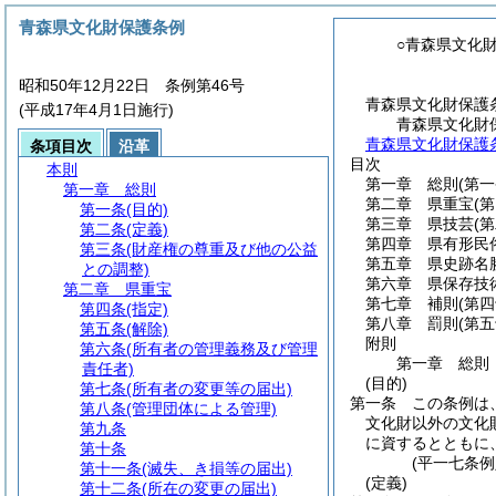
青森県文化財保護条例
○青森県文化
昭和50年12月22日 条例第46号
青森県文化財保護
(平成17年4月1日施行)
青森県文化財
青森県文化財保護
条項目次
沿革
目次
本則
第一章
総則
(第
第一章
総則
第二章
県重宝
(
第一条
(目的)
第三章
県技芸
(
第二条
(定義)
第四章
県有形民
第三条
(財産権の尊重及び他の公益
第五章
県史跡名
との調整)
第六章
県保存技
第二章
県重宝
第七章
補則
(第
第四条
(指定)
第八章
罰則
(第
第五条
(解除)
附則
第六条
(所有者の管理義務及び管理
第一章
総則
責任者)
(目的)
第七条
(所有者の変更等の届出)
第一条
この条例は
第八条
(管理団体による管理)
文化財以外の文化
第九条
に資するとともに
第十条
(平一七条例
第十一条
(滅失、き損等の届出)
(定義)
第十二条
(所在の変更の届出)