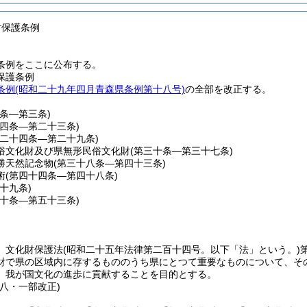
財保護条例
条例をここに公布する。
保護条例
条例(昭和二十九年四月青森県条例第十八号)
の全部を改正する。
一条―第三条)
第四条―第二十三条)
第二十四条―第二十九条)
俗文化財及び県無形民俗文化財
(第三十条―第三十七条)
勝天然記念物
(第三十八条―第四十三条)
術
(第四十四条―第四十八条)
四十九条)
五十条―第五十三条)
、文化財保護法
(昭和二十五年法律第二百十四号。以下「法」という。)
財で県の区域内に存するもののうち県にとつて重要なものについて、そ
、我が国文化の進歩に貢献することを目的とする。
八・一部改正)