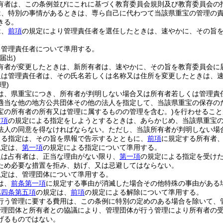
有者は、この条例並びにこれに基づく教育委員会規則及び教育委員会の
は、特別の事情があるときは、専ら自己に代わつて当該県重宝の管理の
きる。
は、
前項
の規定により管理責任者を選任したときは、速やかに、その旨
。
、管理責任者について準用する。
届出)
有者が変更したときは、新所有者は、速やかに、その旨を教育委員会に
又は管理責任者は、その氏名若しくは名称又は住所を変更したときは、
理)
は、県重宝につき、所有者が判明しない場合又は所有者若しくは管理責
適当な他の地方公共団体その他の法人を指定して、当該県重宝の保存の
宝の所有者の所有又は管理に属するものの管理を含む。)
を行わせること
前項
の規定による指定をしようとするときは、あらかじめ、当該県重宝
法人の同意を得なければならない。
ただし、当該所有者が判明しない場
よる指定は、その旨を県報で告示するとともに、
前項
に規定する所有者
規定は、
第一項
の規定による指定について準用する。
又は占有者は、正当な理由がない限り、
第一項
の規定による指定を受け
ため必要な措置を拒み、妨げ、又は忌避してはならない。
規定は、管理団体について準用する。
は、
前条第一項
に規定する事由が消滅した場合その他特殊の事由がある
第四条第五項
の規定は、
前項
の規定による解除について準用する。
行う管理に要する費用は、この条例に特別の定めのある場合を除いて、
管理団体と所有者との協議により、管理団体が行う管理により所有者の
げるものではない。