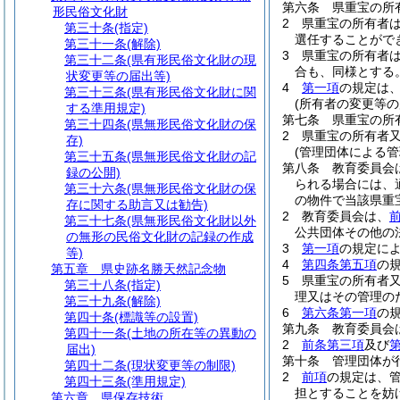
第六条
県重宝の所
形民俗文化財
2
県重宝の所有者
第三十条
(指定)
選任することがで
第三十一条
(解除)
3
県重宝の所有者
第三十二条
(県有形民俗文化財の現
合も、同様とする
状変更等の届出等)
4
第一項
の規定は
第三十三条
(県有形民俗文化財に関
(所有者の変更等の
する準用規定)
第七条
県重宝の所
第三十四条
(県無形民俗文化財の保
2
県重宝の所有者
存)
(管理団体による管
第三十五条
(県無形民俗文化財の記
第八条
教育委員会
録の公開)
られる場合には、
第三十六条
(県無形民俗文化財の保
の物件で当該県重
存に関する助言又は勧告)
2
教育委員会は、
第三十七条
(県無形民俗文化財以外
公共団体その他の
の無形の民俗文化財の記録の作成
3
第一項
の規定に
等)
4
第四条第五項
の
第五章
県史跡名勝天然記念物
5
県重宝の所有者
第三十八条
(指定)
理又はその管理の
第三十九条
(解除)
6
第六条第一項
の
第四十条
(標識等の設置)
第九条
教育委員会
第四十一条
(土地の所在等の異動の
2
前条第三項
及び
届出)
第十条
管理団体が
第四十二条
(現状変更等の制限)
2
前項
の規定は、
第四十三条
(準用規定)
担とすることを妨
第六章
県保存技術