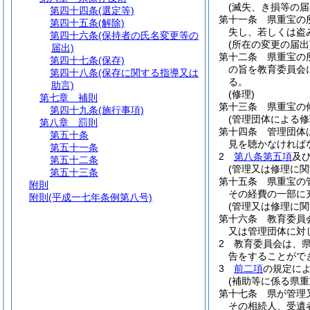
(滅失、き損等の届
第四十四条
(選定等)
第十一条
県重宝の
第四十五条
(解除)
失し、若しくは盗
第四十六条
(保持者の氏名変更等の
(所在の変更の届出
届出)
第十二条
県重宝の
第四十七条
(保存)
の旨を教育委員会
第四十八条
(保存に関する指導又は
る。
助言)
(修理)
第七章
補則
第十三条
県重宝の
第四十九条
(施行事項)
(管理団体による修
第八章
罰則
第十四条
管理団体
第五十条
見を聴かなければ
第五十一条
2
第八条第五項
及
第五十二条
(管理又は修理に関
第五十三条
第十五条
県重宝の
附則
その経費の一部に
附則
(平成一七年条例第八号)
(管理又は修理に関
第十六条
教育委員
又は管理団体に対
2
教育委員会は、
告をすることがで
3
前二項
の規定に
(補助等に係る県重
第十七条
県が管理
その相続人、受遺