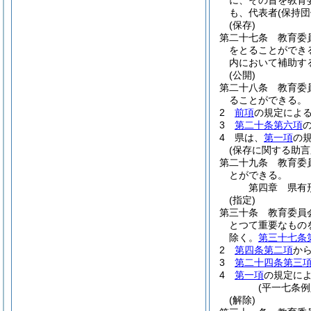
に、その旨を教育
も、代表者
(保持
(保存)
第二十七条
教育委
をとることができ
内において補助す
(公開)
第二十八条
教育委
ることができる。
2
前項
の規定によ
3
第二十条第六項
4
県は、
第一項
の
(保存に関する助言
第二十九条
教育委
とができる。
第四章
県有
(指定)
第三十条
教育委員
とつて重要なもの
除く。
第三十七条
2
第四条第二項
か
3
第二十四条第三
4
第一項
の規定に
(平一七条例
(解除)