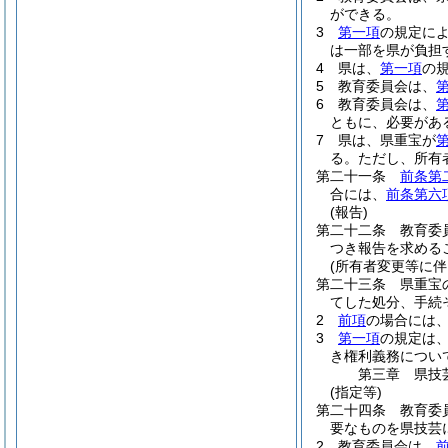
ができる。
3
第一項
の規定に
は一部を県が負担
4
県は、
第一項
の
5
教育委員会は、
6
教育委員会は、
ともに、必要があ
7
県は、県重宝が
る。
ただし、所有
第二十一条
前条第
合には、
前条第六
(報告)
第二十二条
教育委
つき報告を求める
(所有者変更等に伴
第二十三条
県重宝
てした処分、手続
2
前項
の場合には
3
第一項
の規定は
き権利義務につい
第三章
県技
(指定等)
第二十四条
教育委
要なものを県技芸
2
教育委員会は、