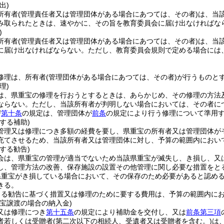
出)
所有者
(管理責任者又は管理団体がある場合にあつては、その者)
は、当
み取られたときは、速やかに、その旨を教育委員会に届け出なければな
)
所有者
(管理責任者又は管理団体がある場合にあつては、その者)
は、当
に届け出なければならない。
ただし、教育委員会規則で定める場合には
修理は、所有者
(管理団体がある場合にあつては、その者)
が行うものと
理)
は、県重宝の修理を行おうとするときは、あらかじめ、その修理の方法
ならない。
ただし、当該所有者が判明しない場合においては、その者に
び
第十条
の規定は、管理団体が
前条
の規定により行う修理について準用
する補助)
管理又は修理につき多額の経費を要し、県重宝の所有者又は管理団体が
充てさせるため、当該所有者又は管理団体に対し、予算の範囲内におい
する勧告)
会は、県重宝の管理が適当でないため当該県重宝が滅失し、き損し、又
し、管理方法の改善、保存施設の設置その他管理に関し必要な措置をと
県重宝がき損している場合において、その保存のため必要があると認め
きる。
よる勧告に基づく措置又は修理のために要する費用は、予算の範囲内に
宝譲渡の場合の納入金)
又は修理につき
第十五条
の規定により補助金を交付し、又は
前条第三項
者若しくは受贈者
(第二次以下の相続人、受遺者又は受贈者を含む。)
は