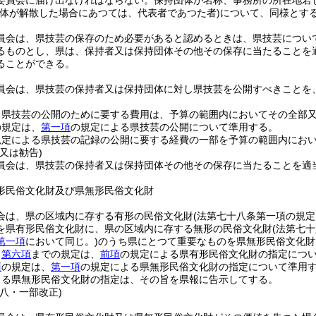
委員会に届け出なければならない。
保持団体が名称、事務所の所在地若
団体が解散した場合にあつては、代表者であつた者)
について、同様とす
員会は、県技芸の保存のため必要があると認めるときは、県技芸につい
るものとし、県は、保持者又は保持団体その他その保存に当たることを
ることができる。
員会は、県技芸の保持者又は保持団体に対し県技芸を公開すべきことを
る県技芸の公開のために要する費用は、予算の範囲内においてその全部
の規定は、
第一項
の規定による県技芸の公開について準用する。
規定による県技芸の記録の公開に要する経費の一部を予算の範囲内にお
又は勧告)
員会は、県技芸の保持者又は保持団体その他その保存に当たることを適
形民俗文化財及び県無形民俗文化財
会は、県の区域内に存する有形の民俗文化財
(法第七十八条第一項の規
を県有形民俗文化財に、県の区域内に存する無形の民俗文化財
(法第七
第一項
において同じ。)
のうち県にとつて重要なものを県無形民俗文化財
ら
第六項
までの規定は、
前項
の規定による県有形民俗文化財の指定につ
項
の規定は、
第一項
の規定による県無形民俗文化財の指定について準用
よる県無形民俗文化財の指定は、その旨を県報に告示してする。
八・一部改正)