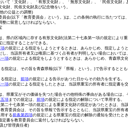
おいて「文化財」、「有形文化財」、「無形文化財」、「民俗文化財」
文化財、民俗文化財及び記念物をいう。
他の公益との調整)
委員会
(以下「教育委員会」という。)
は、この条例の執行に当たつては
調整に留意しなければならない。
宝
は、県の区域内に存する有形文化財
(法第二十七条第一項の規定により
宝に指定することができる。
前項
の規定による指定をしようとするときは、あらかじめ、指定しよう
だし、当該所有者又は権原に基づく占有者が判明しない場合においては
第一項
の規定による指定をしようとするときは、あらかじめ、青森県文
よる指定は、その旨を青森県報
(以下「県報」という。)
で告示するととも
よる指定は、
前項
の規定による告示があつた日からその効力を生ずる。
第一項
の規定による指定をしたときは、当該県重宝の所有者に指定書を
は、県重宝がその価値を失つた場合その他特殊の事由がある場合には、
第五項
までの規定は、
前項
の規定による指定の解除について準用する。
法第二十七条第一項の規定による重要文化財の指定があつたときは、当
、教育委員会は、その旨を県報で告示するとともに、当該県重宝の所有
準用する
前条第四項
の規定による県重宝の指定の解除の通知を受けたと
指定書を教育委員会に返付しなければならない。
及び管理責任者)