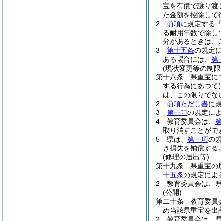
宝を有償で譲り渡
た金額を控除して
2
前項
に規定する
る耐用年数で除し
分があるときは、
3
第十五条
の規定
ある場合には、
第
(現状変更等の制限
第十八条
県重宝に
する行為にあつて
は、この限りでな
2
前項ただし書
に
3
第一項
の規定に
4
教育委員会は、
取り消すことがで
5
県は、
第一項
の
き損失を補償する
(修理の届出等)
第十九条
県重宝の
十五条
の規定によ
2
教育委員会は、
(公開)
第二十条
教育委員
め当該県重宝を出
2
教育委員会は、