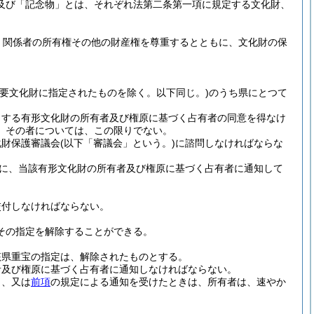
及び「記念物」とは、それぞれ法第二条第一項に規定する文化財、
、関係者の所有権その他の財産権を尊重するとともに、文化財の保
重要文化財に指定されたものを除く。以下同じ。)
のうち県にとつて
とする有形文化財の所有者及び権原に基づく占有者の同意を得なけ
、その者については、この限りでない。
化財保護審議会
(以下「審議会」という。)
に諮問しなければならな
に、当該有形文化財の所有者及び権原に基づく占有者に通知して
交付しなければならない。
その指定を解除することができる。
該県重宝の指定は、解除されたものとする。
者及び権原に基づく占有者に通知しなければならない。
き、又は
前項
の規定による通知を受けたときは、所有者は、速やか