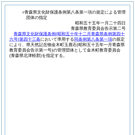
○青森県文化財保護条例第八条第一項の規定による管理
団体の指定
昭和五十五年一月二十四日
青森県教育委員会告示第二号
青森県文化財保護条例
(昭和五十年十二月青森県条例第四十
六号)
第四十三条
において準用する
同条例第八条第一項
の規定
により、県天然記念物金木町玉鹿石
(昭和五十五年一月青森県
教育委員会告示第一号)
の管理団体として金木町教育委員会
(青森県北津軽郡)
を指定する。