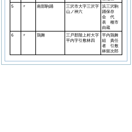
5
〃
南部駒踊
三沢市大字三沢字
浜三沢駒
山ノ神六
踊保存
会 代
表 種市
由蔵
6
〃
鶏舞
三戸郡階上村大字
平内鶏舞
平内字引敷林四
組 責任
者 引敷
林留次郎