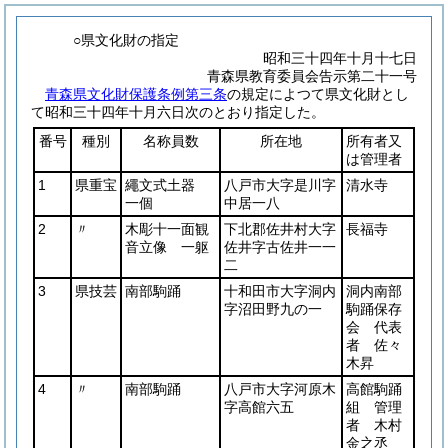
○県文化財の指定
昭和三十四年十月十七日
青森県教育委員会告示第二十一号
青森県文化財保護条例第三条
の規定によつて県文化財とし
て昭和三十四年十月六日次のとおり指定した。
番号
種別
名称員数
所在地
所有者又
は管理者
1
県重宝
繩文式土器
八戸市大字是川字
清水寺
一個
中居一八
2
〃
木彫十一面観
下北郡佐井村大字
長福寺
音立像 一躯
佐井字古佐井一一
二
3
県技芸
南部駒踊
十和田市大字洞内
洞内南部
字沼田野九の一
駒踊保存
会 代表
者 佐々
木昇
4
〃
南部駒踊
八戸市大字河原木
高館駒踊
字高館六五
組 管理
者 木村
金之丞