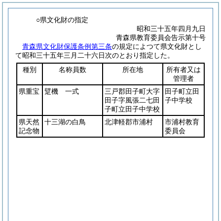
○県文化財の指定
昭和三十五年四月九日
青森県教育委員会告示第十号
青森県文化財保護条例第三条
の規定によつて県文化財とし
て昭和三十五年三月二十六日次のとおり指定した。
種別
名称員数
所在地
所有者又は
管理者
県重宝
躄機 一式
三戸郡田子町大字
田子町立田
田子字風張二七田
子中学校
子町立田子中学校
県天然
十三湖の白鳥
北津軽郡市浦村
市浦村教育
記念物
委員会