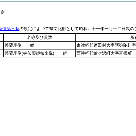
指定
条例第三条
の規定によつて県文化財として昭和四十一年一月十二日次の
名称及び員数
所
菩薩座像 一躯
東津軽郡蓬田村大字阿弥陀川字
菩薩座像
(寺伝薬師如来像)
一躯
西津軽郡鰺ケ沢町大字富根町一