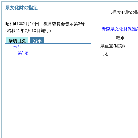
県文化財の指定
○県文化財の
昭和41年2月10日 教育委員会告示第3号
青森県文化財保護
(昭和41年2月10日施行)
種別
条項目次
沿革
県重宝
(彫刻)
本則
第1項
同右