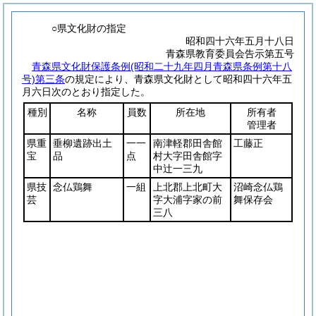
○県文化財の指定
昭和四十六年五月十八日
青森県教育委員会告示第五号
青森県文化財保護条例
(昭和二十九年四月青森県条例第十八
号)
第三条
の規定により、青森県文化財として昭和四十六年五
月六日次のとおり指定した。
種別
名称
員数
所在地
所有者
管理者
県重
垂柳遺跡出土
一一
南津軽郡田舎館
工藤正
宝
品
点
村大字田舎館字
中辻一三九
県技
念仏鶏舞
一組
上北郡上北町大
沼崎念仏鶏
芸
字大浦字家の前
舞保存会
三八