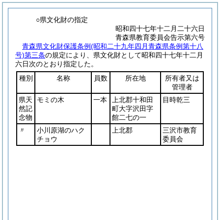
○県文化財の指定
昭和四十七年十二月二十六日
青森県教育委員会告示第六号
青森県文化財保護条例
(昭和二十九年四月青森県条例第十八
号)
第三条
の規定により、県文化財として昭和四十七年十二月
六日次のとおり指定した。
種別
名称
員数
所在地
所有者又は
管理者
県天
モミの木
一本
上北郡十和田
目時乾三
然記
町大字沢田字
念物
館二七の一
〃
小川原湖のハク
上北郡
三沢市教育
チョウ
委員会