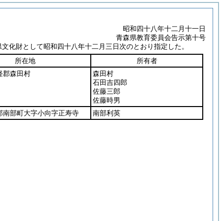
昭和四十八年十二月十一日
青森県教育委員会告示第十号
県文化財として昭和四十八年十二月三日次のとおり指定した。
所在地
所有者
軽郡森田村
森田村
石田吉四郎
佐藤三郎
佐藤時男
郡南部町大字小向字正寿寺
南部利英