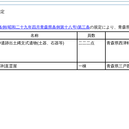
指定
条例
(昭和二十九年四月青森県条例第十八号)
第三条
の規定により、青森
名称
員数
神遺跡出土縄文式遺物
(土器、石器等)
二二二点
青森県西津
部利直霊屋
一棟
青森県三戸