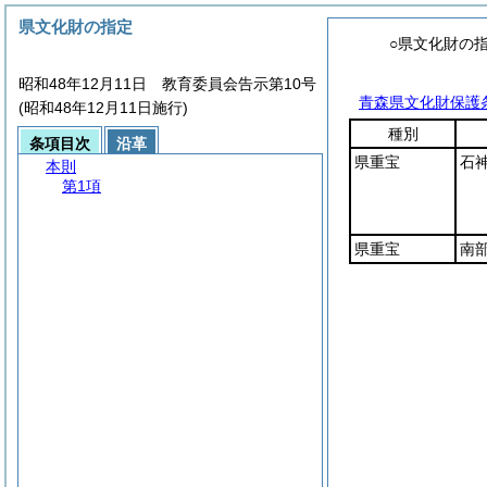
県文化財の指定
○県文化財の
昭和48年12月11日 教育委員会告示第10号
青森県文化財保護
(昭和48年12月11日施行)
種別
条項目次
沿革
県重宝
石
本則
第1項
県重宝
南