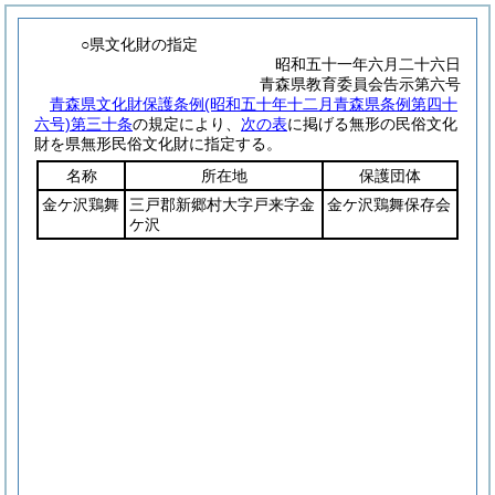
○県文化財の指定
昭和五十一年六月二十六日
青森県教育委員会告示第六号
青森県文化財保護条例
(昭和五十年十二月青森県条例第四十
六号)
第三十条
の規定により、
次の表
に掲げる無形の民俗文化
財を県無形民俗文化財に指定する。
名称
所在地
保護団体
金ケ沢鶏舞
三戸郡新郷村大字戸来字金
金ケ沢鶏舞保存会
ケ沢