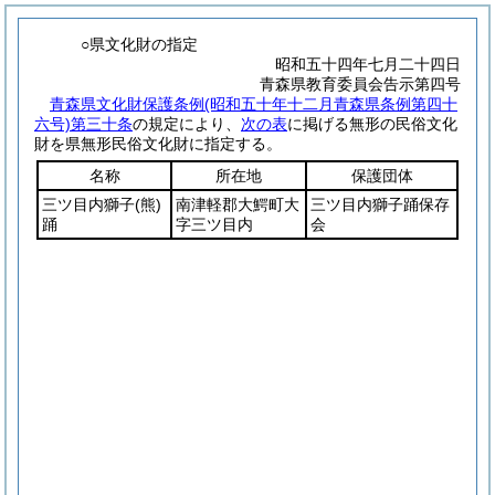
○県文化財の指定
昭和五十四年七月二十四日
青森県教育委員会告示第四号
青森県文化財保護条例
(昭和五十年十二月青森県条例第四十
六号)
第三十条
の規定により、
次の表
に掲げる無形の民俗文化
財を県無形民俗文化財に指定する。
名称
所在地
保護団体
三ツ目内獅子
(熊)
南津軽郡大鰐町大
三ツ目内獅子踊保存
踊
字三ツ目内
会