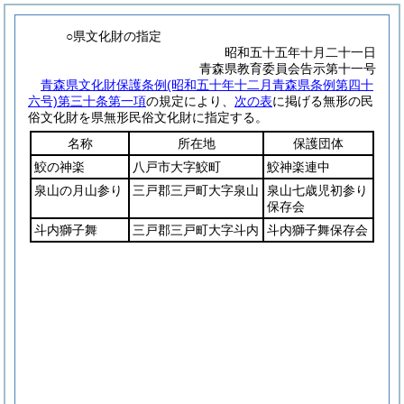
○県文化財の指定
昭和五十五年十月二十一日
青森県教育委員会告示第十一号
青森県文化財保護条例
(昭和五十年十二月青森県条例第四十
六号)
第三十条第一項
の規定により、
次の表
に掲げる無形の民
俗文化財を県無形民俗文化財に指定する。
名称
所在地
保護団体
鮫の神楽
八戸市大字鮫町
鮫神楽連中
泉山の月山参り
三戸郡三戸町大字泉山
泉山七歳児初参り
保存会
斗内獅子舞
三戸郡三戸町大字斗内
斗内獅子舞保存会