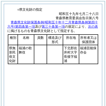
○県文化財の指定
昭和五十九年七月二十八日
青森県教育委員会告示第八号
青森県文化財保護条例
(昭和五十年十二月青森県条例第四十
六号)
第四条第一項
及び
第三十条第一項
の規定により、
次の表
に掲げるものを青森県文化財として指定する。
種別
名称
員数
構造及び
所在地
所有者又は
形式
保護団体
県無
福浦の歌
下北郡佐
福浦芸能保
形民
舞伎
井村大字
存会
俗文
長後字福
化財
浦