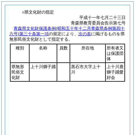
○県文化財の指定
平成十一年七月二十三日
青森県教育委員会告示第七号
青森県文化財保護条例
(昭和五十年十二月青森県条例第四十
六号)
第三十条第一項
の規定により、
次の表
に掲げるものを県
無形民俗文化財として指定する。
種別
名称
員数
所在地
所有者又
は保護団
体
県無形
上十川獅子踊
黒石市大字上十
上十川鹿
民俗文
川
獅子踊愛
化財
好会