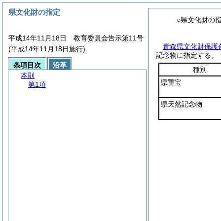
県文化財の指定
○県文化財の
平成14年11月18日 教育委員会告示第11号
青森県文化財保護
(平成14年11月18日施行)
記念物に指定する。
条項目次
沿革
種別
本則
県重宝
第1項
県天然記念物