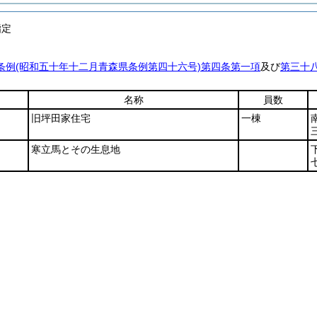
指定
条例
(昭和五十年十二月青森県条例第四十六号)
第四条第一項
及び
第三十
名称
員数
旧坪田家住宅
一棟
寒立馬とその生息地