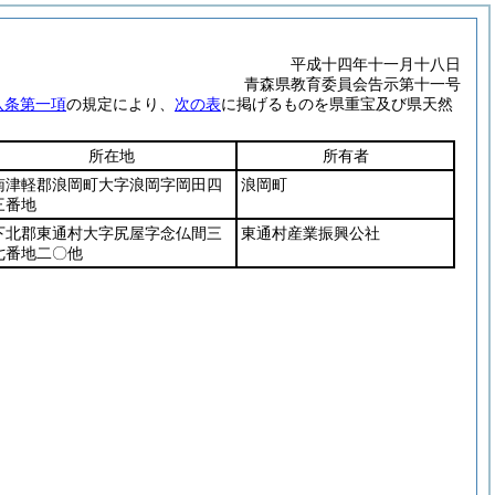
平成十四年十一月十八日
青森県教育委員会告示第十一号
八条第一項
の規定により、
次の表
に掲げるものを県重宝及び県天然
所在地
所有者
南津軽郡浪岡町大字浪岡字岡田四
浪岡町
三番地
下北郡東通村大字尻屋字念仏間三
東通村産業振興公社
七番地二〇他