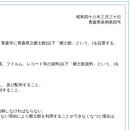
昭和四十八年三月三十日
青森県条例第四号
、青森市に青森県立郷土館
(以下「郷土館」という。)
を設置する。
真、フイルム、レコード等の資料
(以下「郷土館資料」という。)
を
し、及び配布すること。
助すること。
前納しなければならない。
らない理由により郷土館を利用することができなくなつた場合は、