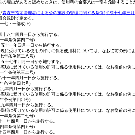
別の理由があると認めたときは、使用料の全部又は一部を免除すること
び
青森県指定管理者による公の施設の管理に関する条例
(平成十七年三月
員会規則で定める。
例一七・一部改正)
四十八年四月一日から施行する。
五一年
条例第四二号)
和五十一年四月一日から施行する。
際現に受けている使用の許可に係る使用料については、なお従前の例に
五七年
条例第二八号)
和五十七年四月一日から施行する。
の際現に受けている使用の許可に係る使用料については、なお従前の例
六一年
条例第三二号)
六十一年四月一日から施行する。
元年
条例第四七号)
成元年四月一日から施行する。
の際現に受けている使用の許可に係る使用料については、なお従前の例
九年
条例第四〇号)
成九年四月一日から施行する。
の際現に受けている使用の許可に係る使用料については、なお従前の例
一一年
条例第二七号)
十一年四月一日から施行する。
一四年
条例第四五号)
十四年四月一日から施行する。