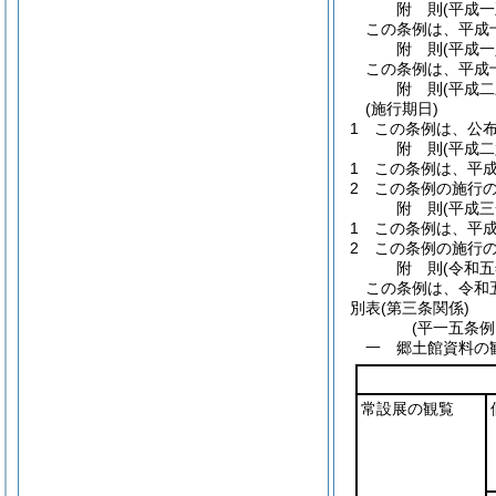
附
則
(平成
この条例は、平成
附
則
(平成
この条例は、平成
附
則
(平成
(施行期日)
1
この条例は、公
附
則
(平成
1
この条例は、平
2
この条例の施行
附
則
(平成
1
この条例は、平
2
この条例の施行
附
則
(令和
この条例は、令和
別表
(第三条関係)
(平一五条
一 郷土館資料の
常設展の観覧