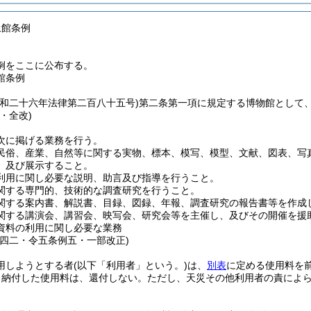
土館条例
例をここに公布する。
館条例
昭和二十六年法律第二百八十五号)
第二条第一項に規定する博物館として
・全改)
次に掲げる業務を行う。
民俗、産業、自然等に関する実物、標本、模写、模型、文献、図表、写
、及び展示すること。
利用に関し必要な説明、助言及び指導を行うこと。
関する専門的、技術的な調査研究を行うこと。
関する案内書、解説書、目録、図録、年報、調査研究の報告書等を作成
関する講演会、講習会、映写会、研究会等を主催し、及びその開催を援
資料の利用に関し必要な業務
例四二・令五条例五・一部改正)
用しようとする者
(以下「利用者」という。)
は、
別表
に定める使用料を
り納付した使用料は、還付しない。
ただし、天災その他利用者の責によ