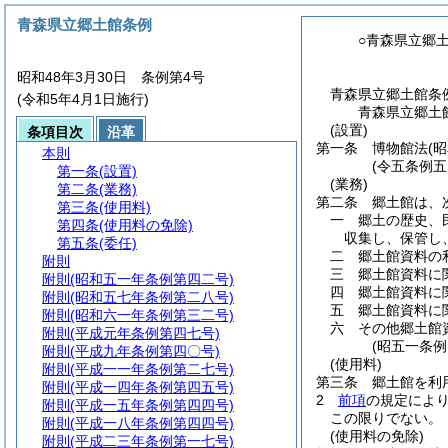
青森県立郷土館条例
○青森県立郷
昭和48年3月30日 条例第4号
青森県立郷土館条
(令和5年4月1日施行)
青森県立郷土
(設置)
条項目次
沿革
第一条
博物館法
(
本則
(令五条例五
第一条
(設置)
(業務)
第二条
(業務)
第二条
郷土館は、
第三条
(使用料)
一
郷土の歴史、
第四条
(使用料の免除)
収集し、保管し
第五条
(委任)
二
郷土館資料の
附則
三
郷土館資料に
附則
(昭和五一年条例第四二号)
四
郷土館資料に
附則
(昭和五七年条例第二八号)
五
郷土館資料に
附則
(昭和六一年条例第三二号)
六
その他郷土館
附則
(平成元年条例第四七号)
(昭五一条
附則
(平成九年条例第四〇号)
(使用料)
附則
(平成一一年条例第二七号)
第三条
郷土館を利
附則
(平成一四年条例第四五号)
2
前項
の規定によ
附則
(平成一五年条例第四四号)
この限りでない。
附則
(平成一八年条例第四四号)
(使用料の免除)
附則
(平成二三年条例第一七号)