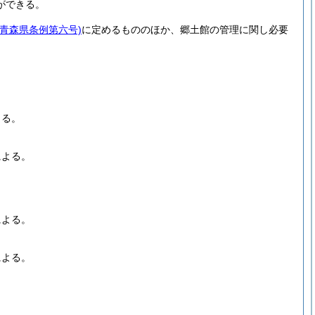
ができる。
青森県条例第六号)
に定めるもののほか、郷土館の管理に関し必要
よる。
による。
による。
による。