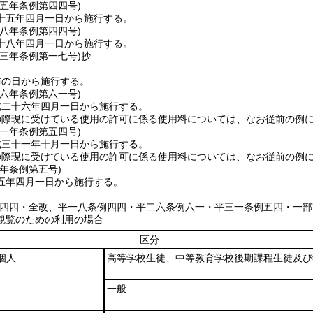
一五年
条例第四四号)
十五年四月一日から施行する。
一八年
条例第四四号)
十八年四月一日から施行する。
二三年
条例第一七号)
抄
布の日から施行する。
二六年
条例第六一号)
成二十六年四月一日から施行する。
の際現に受けている使用の許可に係る使用料については、なお従前の例
三一年
条例第五四号)
成三十一年十月一日から施行する。
の際現に受けている使用の許可に係る使用料については、なお従前の例
五年
条例第五号)
五年四月一日から施行する。
例四四・全改、平一八条例四四・平二六条例六一・平三一条例五四・一部
観覧のための利用の場合
区分
個人
高等学校生徒、中等教育学校後期課程生徒及び
一般