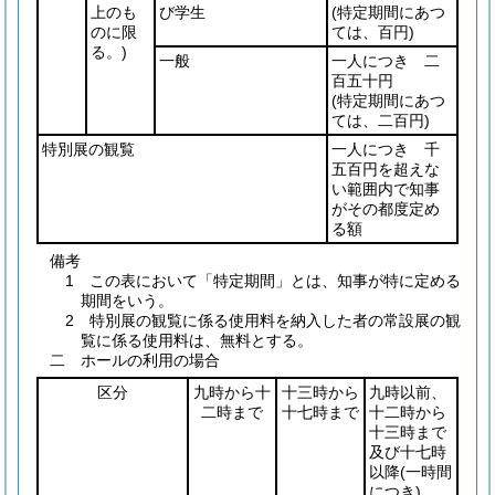
上のも
び学生
(特定期間にあつ
のに限
ては、百円)
る。)
一般
一人につき 二
百五十円
(特定期間にあつ
ては、二百円)
特別展の観覧
一人につき 千
五百円を超えな
い範囲内で知事
がその都度定め
る額
備考
1 この表において「特定期間」とは、知事が特に定める
期間をいう。
2 特別展の観覧に係る使用料を納入した者の常設展の観
覧に係る使用料は、無料とする。
二 ホールの利用の場合
区分
九時から十
十三時から
九時以前、
二時まで
十七時まで
十二時から
十三時まで
及び十七時
以降
(一時間
につき)