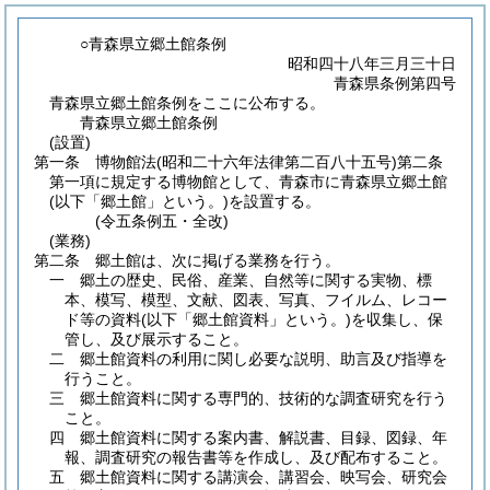
○青森県立郷土館条例
昭和四十八年三月三十日
青森県条例第四号
青森県立郷土館条例をここに公布する。
青森県立郷土館条例
(設置)
第一条
博物館法
(昭和二十六年法律第二百八十五号)
第二条
第一項に規定する博物館として、青森市に青森県立郷土館
(以下「郷土館」という。)
を設置する。
(令五条例五・全改)
(業務)
第二条
郷土館は、次に掲げる業務を行う。
一
郷土の歴史、民俗、産業、自然等に関する実物、標
本、模写、模型、文献、図表、写真、フイルム、レコー
ド等の資料
(以下「郷土館資料」という。)
を収集し、保
管し、及び展示すること。
二
郷土館資料の利用に関し必要な説明、助言及び指導を
行うこと。
三
郷土館資料に関する専門的、技術的な調査研究を行う
こと。
四
郷土館資料に関する案内書、解説書、目録、図録、年
報、調査研究の報告書等を作成し、及び配布すること。
五
郷土館資料に関する講演会、講習会、映写会、研究会