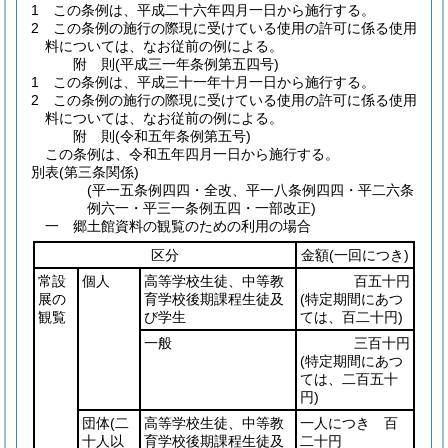
1
この条例は、平成二十六年四月一日から施行する。
2
この条例の施行の際現に受けている使用の許可に係る使用
料については、なお従前の例による。
附
則
(平成三一年
条例第五四号)
1
この条例は、平成三十一年十月一日から施行する。
2
この条例の施行の際現に受けている使用の許可に係る使用
料については、なお従前の例による。
附
則
(令和五年
条例第五号)
この条例は、令和五年四月一日から施行する。
別表
(第三条関係)
(平一五条例四四・全改、平一八条例四四・平二六条
例六一・平三一条例五四・一部改正)
一 郷土館資料の観覧のための利用の場合
区分
金額
(一回につき)
常設
個人
高等学校生徒、中等教
百五十円
展の
育学校後期課程生徒及
(特定期間にあつ
観覧
び学生
ては、百二十円)
一般
三百十円
(特定期間にあつ
ては、二百五十
円)
団体
(二
高等学校生徒、中等教
一人につき 百
十人以
育学校後期課程生徒及
二十円