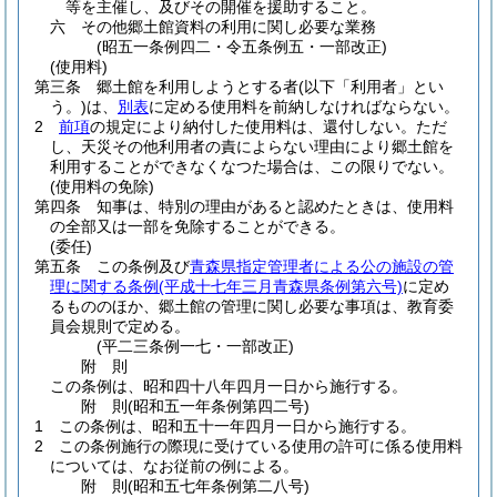
等を主催し、及びその開催を援助すること。
六
その他郷土館資料の利用に関し必要な業務
(昭五一条例四二・令五条例五・一部改正)
(使用料)
第三条
郷土館を利用しようとする者
(以下「利用者」とい
う。)
は、
別表
に定める使用料を前納しなければならない。
2
前項
の規定により納付した使用料は、還付しない。
ただ
し、天災その他利用者の責によらない理由により郷土館を
利用することができなくなつた場合は、この限りでない。
(使用料の免除)
第四条
知事は、特別の理由があると認めたときは、使用料
の全部又は一部を免除することができる。
(委任)
第五条
この条例及び
青森県指定管理者による公の施設の管
理に関する条例
(平成十七年三月青森県条例第六号)
に定め
るもののほか、郷土館の管理に関し必要な事項は、教育委
員会規則で定める。
(平二三条例一七・一部改正)
附
則
この条例は、昭和四十八年四月一日から施行する。
附
則
(昭和五一年
条例第四二号)
1
この条例は、昭和五十一年四月一日から施行する。
2
この条例施行の際現に受けている使用の許可に係る使用料
については、なお従前の例による。
附
則
(昭和五七年
条例第二八号)