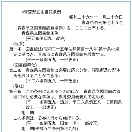
○青森県立図書館条例
昭和二十六年十一月二十六日
青森県条例第七十五号
〔青森県立図書館設置条例〕を、ここに公布する。
青森県立図書館条例
(平五条例四九・改称)
(設置)
第一条
図書館法
(昭和二十五年法律第百十八号)
第十条の規
定に基づき、青森市に青森県立図書館を設置する。
(平一一条例五九・一部改正)
(図書館奉仕)
第二条
青森県立図書館は必要に応じ分館、閲覧所及び配本
所を設けることができる。
(平二六条例五八・一部改正)
(委任)
第三条
この条例に定めるもののほか、青森県立図書館の管
理に関し必要な事項は、教育委員会規則で定める。
(平一一条例五九・追加、平二六条例五八・旧第四条
繰上・一部改正)
附
則
この条例は、公布の日から施行する。
(平一一条例五九・旧第一項・一部改正)
附
則
(平成五年
条例第四九号)