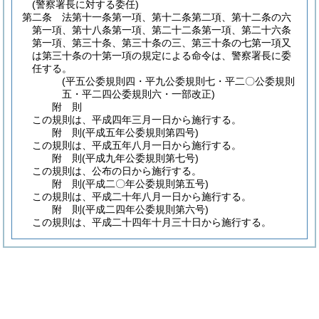
(警察署長に対する委任)
第二条
法第十一条第一項、第十二条第二項、第十二条の六
第一項、第十八条第一項、第二十二条第一項、第二十六条
第一項、第三十条、第三十条の三、第三十条の七第一項又
は第三十条の十第一項の規定による命令は、警察署長に委
任する。
(平五公委規則四・平九公委規則七・平二〇公委規則
五・平二四公委規則六・一部改正)
附
則
この規則は、平成四年三月一日から施行する。
附
則
(平成五年
公委規則第四号)
この規則は、平成五年八月一日から施行する。
附
則
(平成九年
公委規則第七号)
この規則は、公布の日から施行する。
附
則
(平成二〇年
公委規則第五号)
この規則は、平成二十年八月一日から施行する。
附
則
(平成二四年
公委規則第六号)
この規則は、平成二十四年十月三十日から施行する。