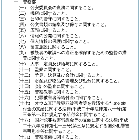
一
警務部
(一)
公安委員会の庶務に関すること。
(二)
機密に関すること。
(三)
公印の管守に関すること。
(四)
公文書類の編集及び保存に関すること。
(五)
広報に関すること。
(六)
情報の公開に関すること。
(七)
個人情報の保護に関すること。
(八)
留置施設に関すること。
(九)
被疑者の取調べの適正を確保するための監督の措
置に関すること。
(十)
人事、定員及び給与に関すること。
(十一)
監察に関すること。
(十二)
予算、決算及び会計に関すること。
(十三)
財産及び物品の管理及び処分に関すること。
(十四)
会計の監査に関すること。
(十五)
警察教養に関すること。
(十六)
犯罪被害者等給付金に関すること。
(十七)
オウム真理教犯罪被害者等を救済するための給
付金の支給に関する法律
(平成二十年法律第八十号)
第
三条第一項に規定する給付金に関すること。
(十八)
国外犯罪被害弔慰金等の支給に関する法律
(平成
二十八年法律第七十三号)
第三条に規定する国外犯罪被
害弔慰金等に関すること。
(十九)
警察装備に関すること。