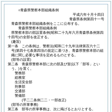
○青森県警察本部組織条例
平成六年十月十四日
青森県条例第四十一号
青森県警察本部組織条例をここに公布する。
青森県警察本部組織条例
県警察本部の部設置条例(昭和二十九年六月青森県条例第四
十四号)の全部を改正する。
(趣旨)
第一条
この条例は、警察法
(昭和二十九年法律第百六十二
号)
第四十七条第四項の規定に基づき、青森県警察本部の組
織に関し必要な事項を定めるものとする。
(部等の設置)
第二条
青森県警察本部に次の部及び室
(以下「部等」とい
う。)
を置く。
警務部
総務室
生活安全部
刑事部
交通部
警備部
(平二二条例二二・一部改正)
(部等の所掌事務)
第三条
部等の所掌事務は、次に掲げるとおりとする。