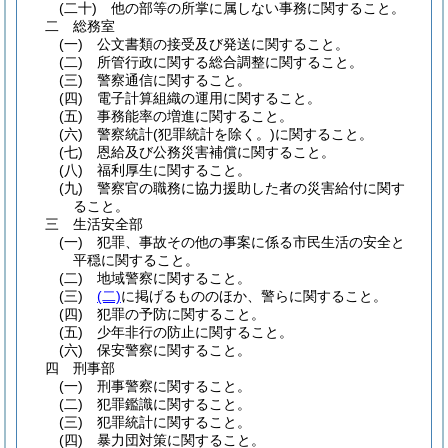
(二十)
他の部等の所掌に属しない事務に関すること。
二
総務室
(一)
公文書類の接受及び発送に関すること。
(二)
所管行政に関する総合調整に関すること。
(三)
警察通信に関すること。
(四)
電子計算組織の運用に関すること。
(五)
事務能率の増進に関すること。
(六)
警察統計
(犯罪統計を除く。)
に関すること。
(七)
恩給及び公務災害補償に関すること。
(八)
福利厚生に関すること。
(九)
警察官の職務に協力援助した者の災害給付に関す
ること。
三
生活安全部
(一)
犯罪、事故その他の事案に係る市民生活の安全と
平穏に関すること。
(二)
地域警察に関すること。
(三)
(二)
に掲げるもののほか、警らに関すること。
(四)
犯罪の予防に関すること。
(五)
少年非行の防止に関すること。
(六)
保安警察に関すること。
四
刑事部
(一)
刑事警察に関すること。
(二)
犯罪鑑識に関すること。
(三)
犯罪統計に関すること。
(四)
暴力団対策に関すること。