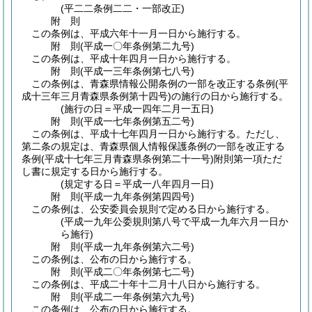
(平二二条例二二・一部改正)
附
則
この条例は、平成六年十一月一日から施行する。
附
則
(平成一〇年
条例第二九号)
この条例は、平成十年四月一日から施行する。
附
則
(平成一三年
条例第七八号)
この条例は、青森県情報公開条例の一部を改正する条例
(平
成十三年三月青森県条例第十四号)
の施行の日から施行する。
(施行の日＝平成一四年二月一五日)
附
則
(平成一七年
条例第五二号)
この条例は、平成十七年四月一日から施行する。
ただし、
第二条の規定は、青森県個人情報保護条例の一部を改正する
条例
(平成十七年三月青森県条例第二十一号)
附則第一項ただ
し書に規定する日から施行する。
(規定する日＝平成一八年四月一日)
附
則
(平成一九年
条例第四四号)
この条例は、公安委員会規則で定める日から施行する。
(平成一九年公委規則第八号で平成一九年六月一日か
ら施行)
附
則
(平成一九年
条例第六二号)
この条例は、公布の日から施行する。
附
則
(平成二〇年
条例第七二号)
この条例は、平成二十年十二月十八日から施行する。
附
則
(平成二一年
条例第六九号)
この条例は、公布の日から施行する。