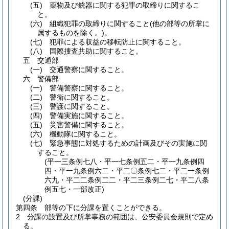
(五)
薬物及び銃器に関する犯罪の取締りに関するこ
と。
(六)
組織犯罪の取締りに関すること
(他の部等の所掌に
属するものを除く。)
。
(七)
犯罪による収益の移転防止に関すること。
(八)
国際捜査共助に関すること。
五
交通部
(一)
交通警察に関すること。
六
警備部
(一)
警備警察に関すること。
(二)
警衛に関すること。
(三)
警護に関すること。
(四)
警備実施に関すること。
(五)
災害警備に関すること。
(六)
機動隊に関すること。
(七)
緊急事態に対処するための計画及びその実施に関
すること。
(平一三条例七八・平一七条例五二・平一九条例四
四・平一九条例六二・平二〇条例七二・平二一条例
六九・平二二条例二二・平二三条例二七・平二八条
例五七・一部改正)
(分課)
第四条
部等の下に分課を置くことができる。
2
分課の設置及び所掌事務の範囲は、公安委員会規則で定め
る。