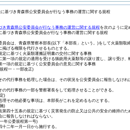
法に基づき青森県公安委員会が行なう事務の運営に関する規程
づき青森県公安委員会が行なう事務の運営に関する規程
を次のように定
に基づき青森県公安委員会が行なう事務の運営に関する規程
委員会は、青森県警察本部長
(以下「本部長」という。)
をして火薬類取
に掲げる権限を代行させるものとする。
規定に基づく火薬類運搬証明書の交付に関する事務
二第一項の規定の適用を受ける猟銃用火薬類等の譲り渡し、譲り受け、
第一項の規定に基づく公安委員会の意見に関する事務
委規程一・一部改正)
その代行事務を処理した場合は、その状況を公安委員会に報告しなけれ
その代行事務の一部を警察署長をして処理させることができる。
定)
処理その他必要な事項は、本部長がこれを定めるものとする。
施)
法第四十五条の規定に基づく災害発生の防止又は公共の安全の維持のた
会に報告しなければならない。
四一年
公委規程第一号)
四十二年一月一日から施行する。