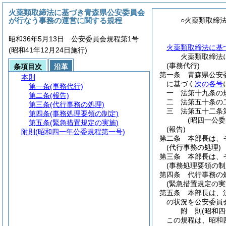
火薬類取締法に基づき青森県公安委員会
が行なう事務の運営に関する規程
○火薬類取締
昭和36年5月13日 公安委員会規程第1号
火薬類取締法に基
(昭和41年12月24日施行)
火薬類取締法
(事務代行)
条項目次
沿革
第一条
青森県公安
本則
に基づく
次の各号
第一条
(事務代行)
一
法第十九条の
第二条
(報告)
二
法第五十条の
第三条
(代行事務の処理)
三
法第五十二条
第四条
(事務処理要領の制定)
(昭四一公
第五条
(緊急措置規定の実施)
(報告)
附則
(昭和四一年公委規程第一号)
第二条
本部長は、
(代行事務の処理)
第三条
本部長は、
(事務処理要領の制
第四条
代行事務の
(緊急措置規定の実
第五条
本部長は、
の状況を公安委員
附
則
(昭和
この規程は、昭和