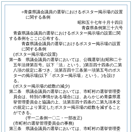
○青森県議会議員の選挙におけるポスター掲示場の設置
に関する条例
昭和五十七年十月十四日
青森県条例第三十六号
青森県議会議員の選挙におけるポスター掲示場の設置に関
する条例をここに公布する。
青森県議会議員の選挙におけるポスター掲示場の設置
に関する条例
(ポスター掲示場の設置)
第一条
県議会議員の選挙においては、公職選挙法
(昭和二十
五年法律第百号。以下「法」という。)
第百四十四条の二第
八項の規定に基づき、法第百四十三条第一項第五号のポス
ターの掲示場
(以下「ポスター掲示場」という。)
を設け
る。
(ポスター掲示場の総数の減少)
第二条
県議会議員の選挙においては、市町村の選挙管理委
員会は、特別の事情がある場合には、あらかじめ青森県選
挙管理委員会と協議の上、法第百四十四条の二第九項本文
の規定により算定したポスター掲示場の総数を減ずること
ができる。
(平一二条例一〇二・一部改正)
(市町村の選挙管理委員会の事務)
第三条
県議会議員の選挙においては、市町村の選挙管理委