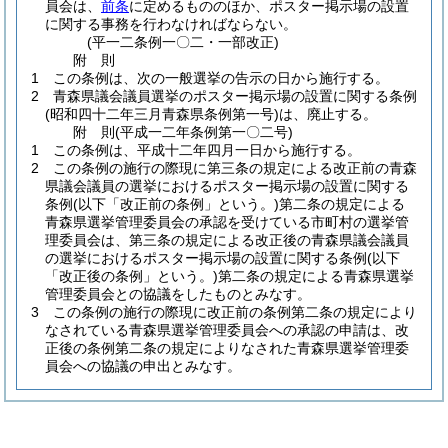
員会は、
前条
に定めるもののほか、ポスター掲示場の設置
に関する事務を行わなければならない。
(平一二条例一〇二・一部改正)
附
則
1
この条例は、次の一般選挙の告示の日から施行する。
2
青森県議会議員選挙のポスター掲示場の設置に関する条例
(昭和四十二年三月青森県条例第一号)
は、廃止する。
附
則
(平成一二年
条例第一〇二号)
1
この条例は、平成十二年四月一日から施行する。
2
この条例の施行の際現に第三条の規定による改正前の青森
県議会議員の選挙におけるポスター掲示場の設置に関する
条例
(以下「改正前の条例」という。)
第二条の規定による
青森県選挙管理委員会の承認を受けている市町村の選挙管
理委員会は、第三条の規定による改正後の青森県議会議員
の選挙におけるポスター掲示場の設置に関する条例
(以下
「改正後の条例」という。)
第二条の規定による青森県選挙
管理委員会との協議をしたものとみなす。
3
この条例の施行の際現に改正前の条例第二条の規定により
なされている青森県選挙管理委員会への承認の申請は、改
正後の条例第二条の規定によりなされた青森県選挙管理委
員会への協議の申出とみなす。