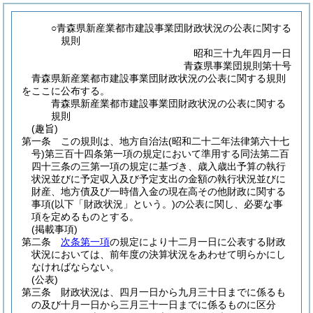
○青森県新産業都市建設事業団財政状況の公表に関する
規則
昭和三十九年四月一日
青森県事業団規則第十号
青森県新産業都市建設事業団財政状況の公表に関する規則
をここに公布する。
青森県新産業都市建設事業団財政状況の公表に関する
規則
(趣旨)
第一条
この規則は、地方自治法
(昭和二十二年法律第六十七
号)
第三百十四条第一項の規定において準用する同法第二百
四十三条の三第一項の規定に基づき、歳入歳出予算の執行
状況並びに予定収入及び予定支出の金額の執行状況並びに
財産、地方債及び一時借入金の現在高その他財政に関する
事項
(以下「財政状況」という。)
の公表に関し、必要な事
項を定めるものとする。
(掲載事項)
第二条
次条第一項
の規定により十二月一日に公表する財政
状況においては、前年度の決算状況をあわせて明らかにし
なければならない。
(公表)
第三条
財政状況は、四月一日から九月三十日までに係るも
の及び十月一日から三月三十一日までに係るものに区分