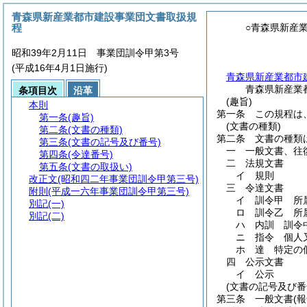
青森県新産業都市建設事業団文書取扱規
程
○青森県新産
昭和39年2月11日 事業団訓令甲第3号
(平成16年4月1日施行)
青森県新産業都市
青森県新産業
条項目次
沿革
(趣旨)
本則
第一条
この規程は
第一条
(趣旨)
(文書の種類)
第二条
(文書の種類)
第二条
文書の種類
第三条
(文書の記号及び番号)
一
一般文書、往
第四条
(令達番号)
二
法規文書
第五条
(文書の取扱い)
イ
規則
改正文
(昭和四二年事業団訓令甲第三号)
三
令達文書
附則
(平成一六年事業団訓令甲第三号)
イ
訓令甲 所
別記
(一)
ロ
訓令乙 所
別記
(二)
ハ
内訓 訓令
ニ
指令 個人
ホ
達 特定の
四
公示文書
イ
公示
(文書の記号及び番
第三条
一般文書
(