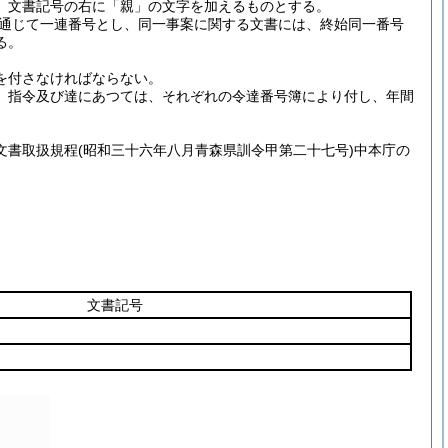
、文書記号の右に「親」の文字を加えるものとする。
通じて一連番号とし、同一事案に関する文書には、終始同一番号
る。
を付さなければならない。
、指令及び達にあつては、それぞれの令達番号簿により付し、年間
文書取扱規程
(昭和三十六年八月青森県訓令甲第二十七号)
中本庁の
文書記号