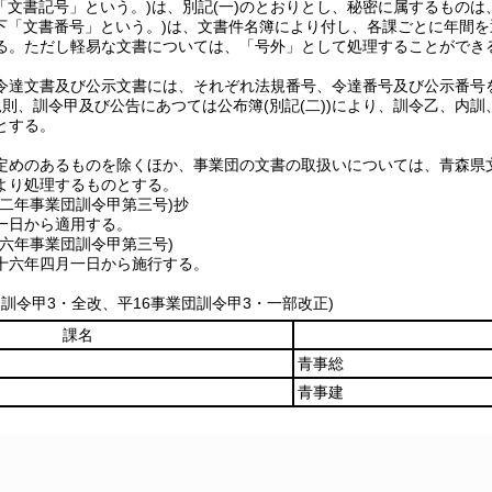
「文書記号」という。)
は、別記
(一)
のとおりとし、秘密に属するものは
下「文書番号」という。)
は、文書件名簿により付し、各課ごとに年間を
る。
ただし軽易な文書については、「号外」として処理することができ
令達文書及び公示文書には、それぞれ法規番号、令達番号及び公示番号
規則、訓令甲及び公告にあつては公布簿
(別記
(二)
)
により、訓令乙、内訓
とする。
定めのあるものを除くほか、事業団の文書の取扱いについては、青森県
より処理するものとする。
四二年
事業団訓令甲第三号)
抄
一日から適用する。
一六年
事業団訓令甲第三号)
十六年四月一日から施行する。
団訓令甲3・全改、平16事業団訓令甲3・一部改正)
課名
青事総
青事建