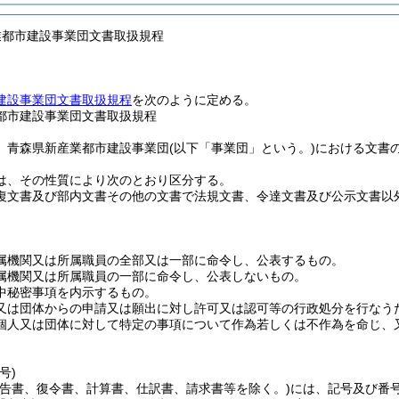
業都市建設事業団文書取扱規程
建設事業団文書取扱規程
を次のように定める。
都市建設事業団文書取扱規程
、青森県新産業都市建設事業団
(以下「事業団」という。)
における文書
は、その性質により次のとおり区分する。
復文書及び部内文書その他の文書で法規文書、令達文書及び公示文書以
属機関又は所属職員の全部又は一部に命令し、公表するもの。
属機関又は所属職員の一部に命令し、公表しないもの。
中秘密事項を内示するもの。
又は団体からの申請又は願出に対し許可又は認可等の行政処分を行なう
個人又は団体に対して特定の事項について作為若しくは不作為を命じ、
号)
報告書、復令書、計算書、仕訳書、請求書等を除く。)
には、記号及び番