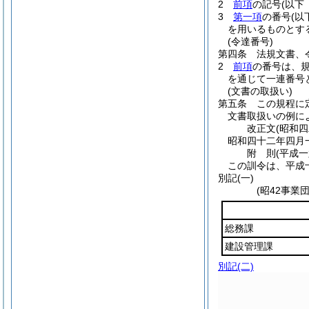
2
前項
の記号
(以下
3
第一項
の番号
(以
を用いるものとす
(令達番号)
第四条
法規文書、
2
前項
の番号は、
を通じて一連番号
(文書の取扱い)
第五条
この規程に
文書取扱いの例に
改正文
(昭和
昭和四十二年四月
附
則
(平成
この訓令は、平成
別記
(一)
(昭42事業
総務課
建設管理課
別記
(二)