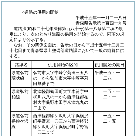
○道路の供用の開始
平成十五年十一月二十八日
青森県告示第七百四十九号
道路法(昭和二十七年法律第百八十号)第十八条第二項の規
定により、次のとおり道路の供用を開始するので、同項の規
定により公示する。
なお、その関係図面は、告示の日から平成十五年十二月二
十七日まで青森県県土整備部道路課において一般の縦覧に供
する。
路線名
供用開始の区間
供用開始の期日
県道弘前
弘前市大字中崎字苅田三五八
平成一五・一
環状線
の一から弘前市大字中崎字苅
一・二八
田無番まで
県道弘前
北津軽郡鶴田町大字木筒字中
一五・一
柏線
柳川八八の一から西津軽郡柏
二・一
村大字桑野木田字米津九九の
二まで
県道弘前
西津軽郡鰺ケ沢町大字浜横沢
一五・一
岳鰺ケ沢
町字野宮一〇三から西津軽郡
二・五
線
鰺ケ沢町大字浜横沢町字野宮
一〇二まで