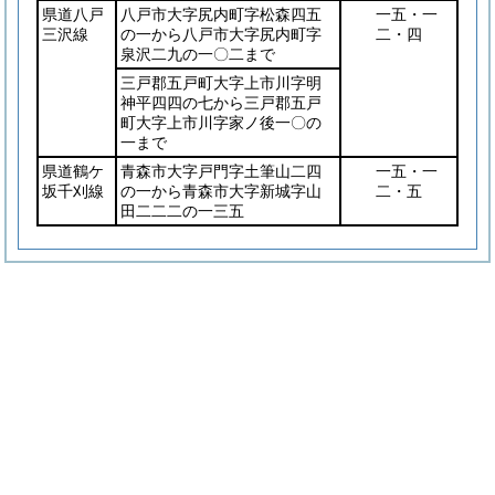
県道八戸
八戸市大字尻内町字松森四五
一五・一
三沢線
の一から八戸市大字尻内町字
二・四
泉沢二九の一〇二まで
三戸郡五戸町大字上市川字明
神平四四の七から三戸郡五戸
町大字上市川字家ノ後一〇の
一まで
県道鶴ケ
青森市大字戸門字土筆山二四
一五・一
坂千刈線
の一から青森市大字新城字山
二・五
田二二二の一三五