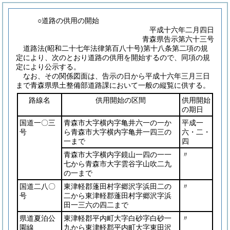
○道路の供用の開始
平成十六年二月四日
青森県告示第六十三号
道路法(昭和二十七年法律第百八十号)第十八条第二項の規
定により、次のとおり道路の供用を開始するので、同項の規
定により公示する。
なお、その関係図面は、告示の日から平成十六年三月三日
まで青森県県土整備部道路課において一般の縦覧に供する。
路線名
供用開始の区間
供用開始
の期日
国道一〇三
青森市大字横内字亀井六一の一か
平成一
号
ら青森市大字横内字亀井一四三の
六・二・
一まで
四
青森市大字横内字鏡山一四の一一
〃
七から青森市大字雲谷字山吹二九
の一まで
国道二八〇
東津軽郡蓬田村字郷沢字浜田二の
〃
号
二から東津軽郡蓬田村字郷沢字浜
田一三六の四二まで
県道夏泊公
東津軽郡平内町大字白砂字白砂一
〃
園線
九から東津軽郡平内町大字東田沢