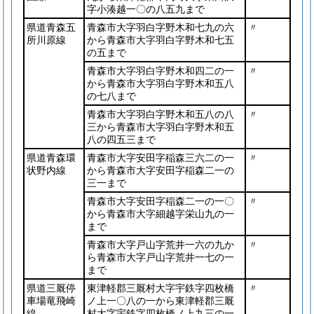
字小湊越一〇の八五九まで
県道青森五
青森市大字羽白字野木和七九の六
〃
所川原線
から青森市大字羽白字野木和七五
の五まで
青森市大字羽白字野木和四二の一
〃
から青森市大字羽白字野木和五八
の七八まで
青森市大字羽白字野木和五八の八
〃
三から青森市大字羽白字野木和五
八の四五三まで
県道青森環
青森市大字安田字稲森三六二の一
〃
状野内線
から青森市大字安田字稲森二一の
三一まで
青森市大字安田字稲森二一の一〇
〃
から青森市大字細越字栄山九の一
まで
青森市大字戸山字荒井一六の九か
〃
ら青森市大字戸山字荒井一七の一
まで
県道三厩停
東津軽郡三厩村大字宇鉄字四枚橋
〃
車場竜飛崎
ノ上一〇八の一から東津軽郡三厩
線
村大字宇鉄字四枚橋ノ上九三の一