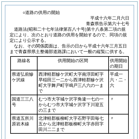
○道路の供用の開始
平成十六年二月六日
青森県告示第六十七号
道路法(昭和二十七年法律第百八十号)第十八条第二項の規
定により、次のとおり道路の供用を開始するので、同項の規
定により公示する。
なお、その関係図面は、告示の日から平成十六年三月五日
まで青森県県土整備部道路課において一般の縦覧に供する。
路線名
供用開始の区間
供用開始
の期日
県道弘前鰺
西津軽郡鰺ケ沢町大字南浮田町字
平成一
ケ沢線
早稲田三一二から西津軽郡鰺ケ沢
六・二・
町大字舞戸町字鳴戸三八六の一ま
六
で
国道三三八
むつ市大字城ケ沢字角違一七の一
〃
号
からむつ市大字城ケ沢字下川迎五
の三まで
県道五所川
北津軽郡板柳町大字石野字田毎七
〃
原岩木線
五から北津軽郡板柳町大字赤田字
田川二二まで