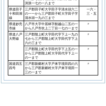
渕浪一七の一八まで
県道田子
三戸郡田子町大字田子字清水頭六二
一六・
十和田湖
の一一から三戸郡田子町大字田子字
三・五
線
清水頭一九の三まで
県道妙売
八戸市大字中居林字館越山二五の一
〃
市線
から八戸市吹上二丁目一七の一まで
県道八戸
三戸郡階上町大字田代字下上一九の
〃
大野線
七から三戸郡階上町大字田代字下上
六の三まで
三戸郡階上町大字田代字下上五の一
〃
から三戸郡階上町大字田代字下上一
の一まで
国道四五
三戸郡新郷村大字戸来字境田四の六
〃
四号
から三戸郡新郷村大字戸来字境田一
三の一まで