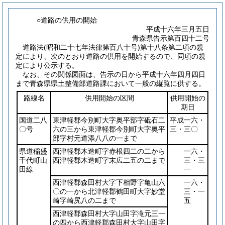
○道路の供用の開始
平成十六年三月五日
青森県告示第百四十二号
道路法(昭和二十七年法律第百八十号)第十八条第二項の規
定により、次のとおり道路の供用を開始するので、同項の規
定により公示する。
なお、その関係図面は、告示の日から平成十六年四月四日
まで青森県県土整備部道路課において一般の縦覧に供する。
路線名
供用開始の区間
供用開始の
期日
国道二八
東津軽郡今別町大字奥平部字砥石二
平成一六・
〇号
六の三から東津軽郡今別町大字奥平
三・三〇
部字村元道添八八の一まで
県道稲盛
西津軽郡木造町字赤根四二の二から
一六・
千代町山
西津軽郡木造町字末広二五の二まで
三・三
田線
一
西津軽郡森田村大字下相野字亀山六
一六・
〇の一から北津軽郡鶴田町大字妙堂
三・一
崎字崎尻八の二まで
五
西津軽郡森田村大字山田字滝元三一
の四から西津軽郡森田村大字山田字