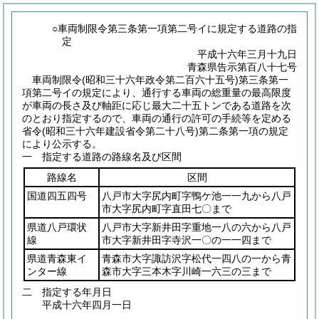
○車両制限令第三条第一項第二号イに規定する道路の指
定
平成十六年三月十九日
青森県告示第百八十七号
車両制限令(昭和三十六年政令第二百六十五号)第三条第一
項第二号イの規定により、通行する車両の総重量の最高限度
が車両の長さ及び軸距に応じ最大二十五トンである道路を次
のとおり指定するので、車両の通行の許可の手続等を定める
省令(昭和三十六年建設省令第二十八号)第二条第一項の規定
により公示する。
一 指定する道路の路線名及び区間
路線名
区間
国道四五四号
八戸市大字尻内町字鴨ケ池一一九から八戸
市大字尻内町字直田七〇まで
県道八戸環状
八戸市大字新井田字重地一八の六から八戸
線
市大字新井田字寺沢一〇の一一四まで
県道青森東イ
青森市大字諏訪沢字松代一四八の一から青
ンター線
森市大字三本木字川崎一六三の三まで
二 指定する年月日
平成十六年四月一日