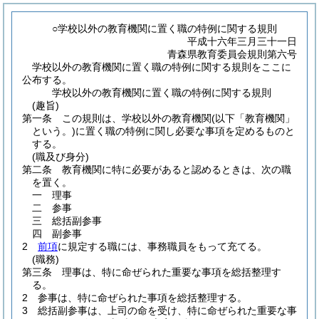
○学校以外の教育機関に置く職の特例に関する規則
平成十六年三月三十一日
青森県教育委員会規則第六号
学校以外の教育機関に置く職の特例に関する規則をここに
公布する。
学校以外の教育機関に置く職の特例に関する規則
(趣旨)
第一条
この規則は、学校以外の教育機関
(以下「教育機関」
という。)
に置く職の特例に関し必要な事項を定めるものと
する。
(職及び身分)
第二条
教育機関に特に必要があると認めるときは、次の職
を置く。
一
理事
二
参事
三
総括副参事
四
副参事
2
前項
に規定する職には、事務職員をもって充てる。
(職務)
第三条
理事は、特に命ぜられた重要な事項を総括整理す
る。
2
参事は、特に命ぜられた事項を総括整理する。
3
総括副参事は、上司の命を受け、特に命ぜられた重要な事