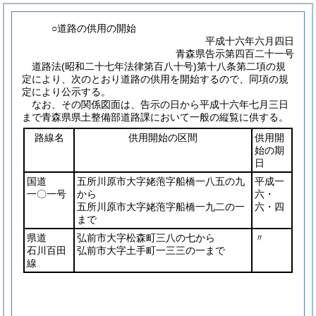
○道路の供用の開始
平成十六年六月四日
青森県告示第四百二十一号
道路法
(昭和二十七年法律第百八十号)
第十八条第二項の規
定により、次のとおり道路の供用を開始するので、同項の規
定により公示する。
なお、その関係図面は、告示の日から平成十六年七月三日
まで青森県県土整備部道路課において一般の縦覧に供する。
路線名
供用開始の区間
供用開
始の期
日
国道
五所川原市大字姥萢字船橋一八五の九
平成一
一〇一号
から
六・
五所川原市大字姥萢字船橋一九二の一
六・四
まで
県道
弘前市大字松森町三八の七から
〃
石川百田
弘前市大字土手町一三三の一まで
線