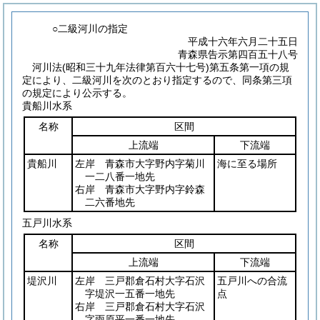
○二級河川の指定
平成十六年六月二十五日
青森県告示第四百五十八号
河川法
(昭和三十九年法律第百六十七号)
第五条第一項の規
定により、二級河川を次のとおり指定するので、同条第三項
の規定により公示する。
貴船川水系
名称
区間
上流端
下流端
貴船川
左岸 青森市大字野内字菊川
海に至る場所
一二八番一地先
右岸 青森市大字野内字鈴森
二六番地先
五戸川水系
名称
区間
上流端
下流端
堤沢川
左岸 三戸郡倉石村大字石沢
五戸川への合流
字堤沢一五番一地先
点
右岸 三戸郡倉石村大字石沢
字雨原平一番一地先