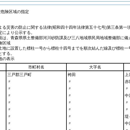
壊危険区域の指定
よる災害の防止に関する法律
(昭和四十四年法律第五十七号)
第三条第一
定により公示する。
面は、青森県県土整備部河川砂防課及び三八地域県民局地域整備部に備
険区域
土地に設置した標柱一号から標柱十四号までを順次結んだ線及び標柱一
とする。
地の表示
市町村名
大字名
三戸郡三戸町
袴田
上
〃
〃
赤
〃
〃
〃
〃
〃
中
〃
〃
〃
〃
〃
〃
〃
〃
堤
〃
〃
中