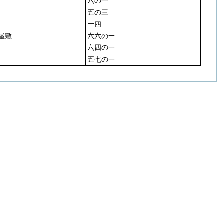
六の一
五の三
一四
屋敷
六六の一
六四の一
五七の一