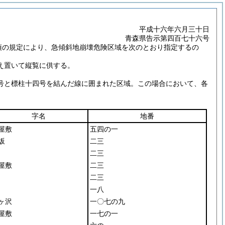
平成十六年六月三十日
青森県告示第四百七十六号
項の規定により、急傾斜地崩壊危険区域を次のとおり指定するの
え置いて縦覧に供する。
号と標柱十四号を結んだ線に囲まれた区域。この場合において、各
字名
地番
屋敷
五四の一
坂
二三
二三
屋敷
二三
二三
一八
ヶ沢
一〇七の九
屋敷
一七の一