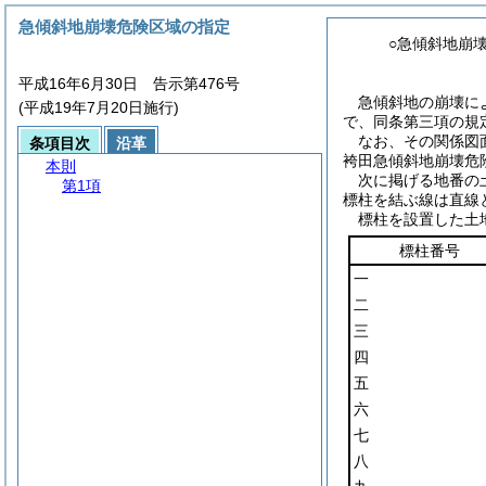
急傾斜地崩壊危険区域の指定
○急傾斜地崩
平成16年6月30日 告示第476号
急傾斜地の崩壊に
(平成19年7月20日施行)
で、同条第三項の規
なお、その関係図
条項目次
沿革
袴田急傾斜地崩壊危
本則
次に掲げる地番の
第1項
標柱を結ぶ線は直線
標柱を設置した土
標柱番号
一
二
三
四
五
六
七
八