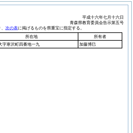
平成十六年七月十六日
青森県教育委員会告示第五号
り、
次の表
に掲げるものを県重宝に指定する。
所在地
所有者
大字寒沢町四番地一九
加藤博巳