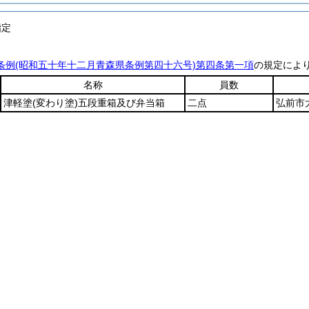
指定
条例
(昭和五十年十二月青森県条例第四十六号)
第四条第一項
の規定によ
名称
員数
津軽塗
(変わり塗)
五段重箱及び弁当箱
二点
弘前市