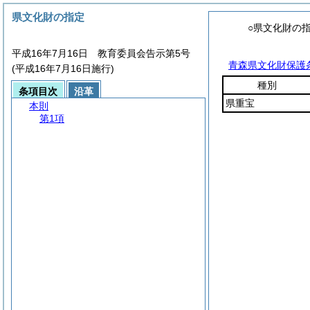
県文化財の指定
○県文化財の
平成16年7月16日 教育委員会告示第5号
青森県文化財保護
(平成16年7月16日施行)
種別
条項目次
沿革
県重宝
本則
第1項